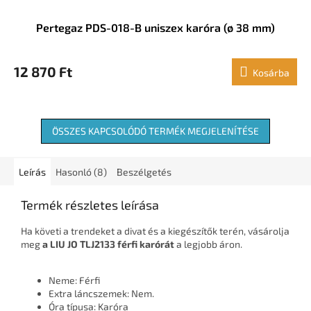
Pertegaz PDS-018-B uniszex karóra (ø 38 mm)
12 870 Ft
Kosárba
ÖSSZES KAPCSOLÓDÓ TERMÉK MEGJELENÍTÉSE
Leírás
Hasonló (8)
Beszélgetés
Termék részletes leírása
Ha követi a trendeket a divat és a kiegészítők terén, vásárolja
meg
a LIU JO TLJ2133 férfi karórát
a legjobb áron.
Neme: Férfi
Extra láncszemek: Nem.
Óra típusa: Karóra