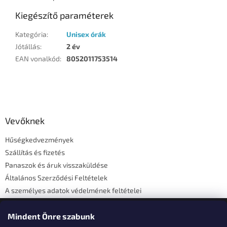
Kiegészítő paraméterek
Kategória
:
Unisex órák
Jótállás
:
2 év
EAN vonalkód
:
8052011753514
L
á
b
l
Vevőknek
é
Hűségkedvezmények
c
Szállítás és fizetés
Panaszok és áruk visszaküldése
Általános Szerződési Feltételek
A személyes adatok védelmének feltételei
Elérhetőségi adatok
Mindent Önre szabunk