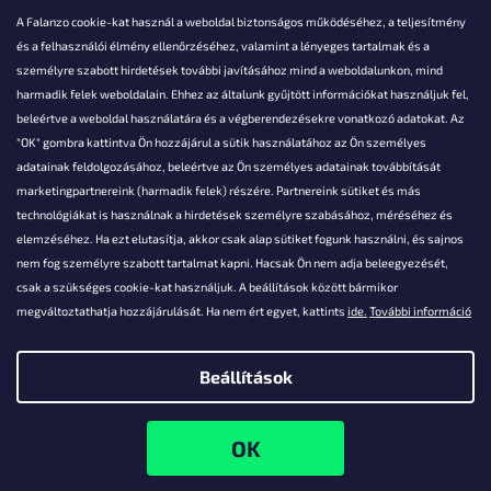
A Falanzo cookie-kat használ a weboldal biztonságos működéséhez, a teljesítmény
és a felhasználói élmény ellenőrzéséhez, valamint a lényeges tartalmak és a
személyre szabott hirdetések további javításához mind a weboldalunkon, mind
Akarsz kérdezni valamit?
harmadik felek weboldalain. Ehhez az általunk gyűjtött információkat használjuk fel,
beleértve a weboldal használatára és a végberendezésekre vonatkozó adatokat. Az
info@falanzo.hu
"OK" gombra kattintva Ön hozzájárul a sütik használatához az Ön személyes
adatainak feldolgozásához, beleértve az Ön személyes adatainak továbbítását
marketingpartnereink (harmadik felek) részére. Partnereink sütiket és más
technológiákat is használnak a hirdetések személyre szabásához, méréséhez és
elemzéséhez. Ha ezt elutasítja, akkor csak alap sütiket fogunk használni, és sajnos
nem fog személyre szabott tartalmat kapni. Hacsak Ön nem adja beleegyezését,
csak a szükséges cookie-kat használjuk. A beállítások között bármikor
megváltoztathatja hozzájárulását. Ha nem ért egyet, kattints
ide.
További információ
Beállítások
Shoptet készítette
Copyright 2026
Falanzo.hu
. Minden jog fenntartva.