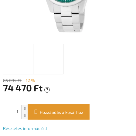
85 094 Ft
–12 %
74 470 Ft
?
Egységár:
Hozzáadás a kosárhoz
Részletes információ