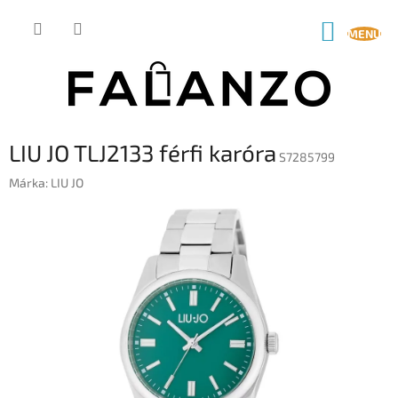
Ugrás
a
KOSÁR
fő
tartalomhoz
LIU JO TLJ2133 férfi karóra
S7285799
Márka:
LIU JO