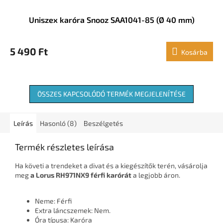
Uniszex karóra Snooz SAA1041-85 (Ø 40 mm)
5 490 Ft
Kosárba
ÖSSZES KAPCSOLÓDÓ TERMÉK MEGJELENÍTÉSE
Leírás
Hasonló (8)
Beszélgetés
Termék részletes leírása
Ha követi a trendeket a divat és a kiegészítők terén, vásárolja
meg
a Lorus RH971NX9 férfi karórát
a legjobb áron.
Neme: Férfi
Extra láncszemek: Nem.
Óra típusa: Karóra