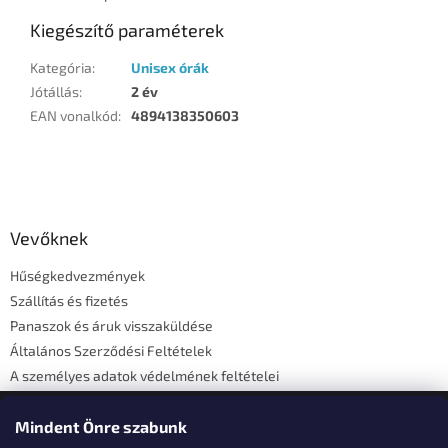
Kiegészítő paraméterek
Kategória
:
Unisex órák
Jótállás
:
2 év
EAN vonalkód
:
4894138350603
L
á
b
l
Vevőknek
é
Hűségkedvezmények
c
Szállítás és fizetés
Panaszok és áruk visszaküldése
Általános Szerződési Feltételek
A személyes adatok védelmének feltételei
Elérhetőségi adatok
Mindent Önre szabunk