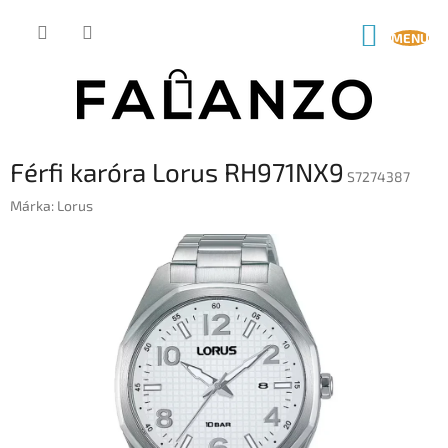
Ugrás
a
KOSÁR
fő
tartalomhoz
Férfi karóra Lorus RH971NX9
S7274387
Márka:
Lorus