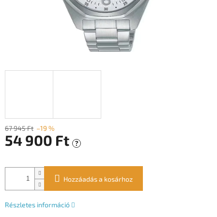
67 945 Ft
–19 %
54 900 Ft
?
Egységár:
Hozzáadás a kosárhoz
Részletes információ