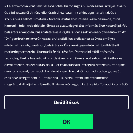
A Falanzo cookie-kat használ a weboldal biztonságos működéséhez, a teljesítmény
és a felhasználói élmény ellenőrzéséhez, valamint a lényeges tartalmak és a
személyre szabott hirdetések további javításához mind a weboldalunkon, mind
Akarsz kérdezni valamit?
harmadik felek weboldalain. Ehhez az általunk gyűjtött információkat használjuk fel,
beleértve a weboldal használatára és a végberendezésekre vonatkozó adatokat. Az
info@falanzo.hu
"OK" gombra kattintva Ön hozzájárul a sütik használatához az Ön személyes
adatainak feldolgozásához, beleértve az Ön személyes adatainak továbbítását
marketingpartnereink (harmadik felek) részére. Partnereink sütiket és más
technológiákat is használnak a hirdetések személyre szabásához, méréséhez és
elemzéséhez. Ha ezt elutasítja, akkor csak alap sütiket fogunk használni, és sajnos
nem fog személyre szabott tartalmat kapni. Hacsak Ön nem adja beleegyezését,
csak a szükséges cookie-kat használjuk. A beállítások között bármikor
megváltoztathatja hozzájárulását. Ha nem ért egyet, kattints
ide.
További információ
Beállítások
Shoptet készítette
Copyright 2026
Falanzo.hu
. Minden jog fenntartva.