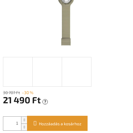
30 707 Ft
–30 %
21 490 Ft
?
Egységár:
Hozzáadás a kosárhoz