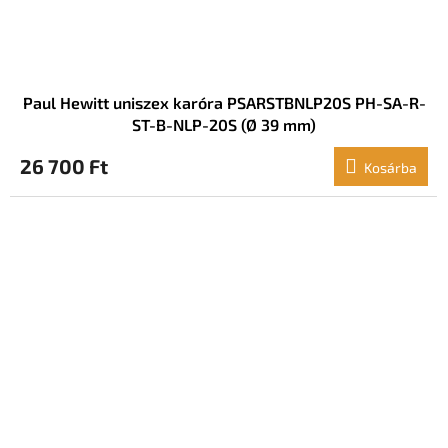
Paul Hewitt uniszex karóra PSARSTBNLP20S PH-SA-R-
ST-B-NLP-20S (Ø 39 mm)
26 700 Ft
Kosárba