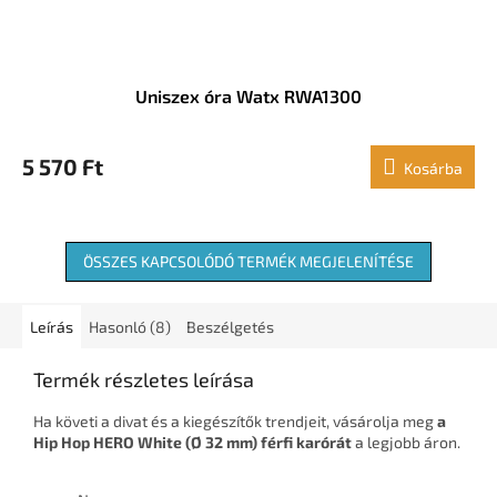
Uniszex óra Watx RWA1300
5 570 Ft
Kosárba
ÖSSZES KAPCSOLÓDÓ TERMÉK MEGJELENÍTÉSE
Leírás
Hasonló (8)
Beszélgetés
Termék részletes leírása
Ha követi a divat és a kiegészítők trendjeit, vásárolja meg
a
Hip Hop HERO White (Ø 32 mm) férfi karórát
a legjobb áron.