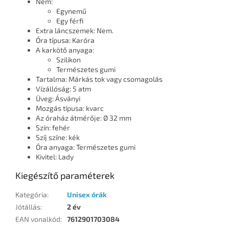
Nem:
Egynemű
Egy férfi
Extra láncszemek: Nem.
Óra típusa: Karóra
A karkötő anyaga:
Szilikon
Természetes gumi
Tartalma: Márkás tok vagy csomagolás
Vízállóság: 5 atm
Üveg: Ásványi
Mozgás típusa: kvarc
Az óraház átmérője: Ø 32 mm
Szín: fehér
Szíj színe: kék
Óra anyaga: Természetes gumi
Kivitel: Lady
Kiegészítő paraméterek
Kategória
:
Unisex órák
Jótállás
:
2 év
EAN vonalkód
:
7612901703084