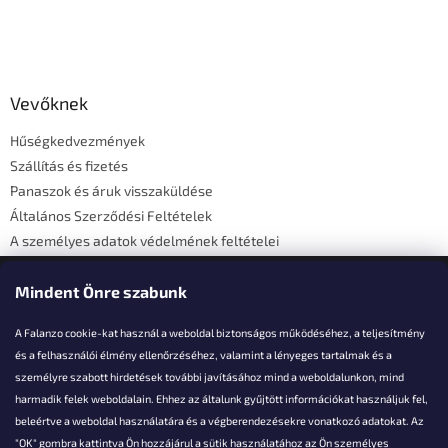
L
á
b
l
Vevőknek
é
Hűségkedvezmények
c
Szállítás és fizetés
Panaszok és áruk visszaküldése
Általános Szerződési Feltételek
A személyes adatok védelmének feltételei
Elérhetőségi adatok
Mindent Önre szabunk
A Falanzo cookie-kat használ a weboldal biztonságos működéséhez, a teljesítmény
és a felhasználói élmény ellenőrzéséhez, valamint a lényeges tartalmak és a
személyre szabott hirdetések további javításához mind a weboldalunkon, mind
Akarsz kérdezni valamit?
harmadik felek weboldalain. Ehhez az általunk gyűjtött információkat használjuk fel,
beleértve a weboldal használatára és a végberendezésekre vonatkozó adatokat. Az
info@falanzo.hu
"OK" gombra kattintva Ön hozzájárul a sütik használatához az Ön személyes