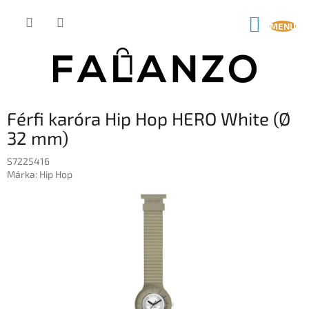
Ugrás
a
KOSÁR
fő
tartalomhoz
Férfi karóra Hip Hop HERO White (Ø
32 mm)
S7225416
Márka:
Hip Hop