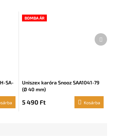
BOMBA ÁR
Következő
termék
PH-SA-
Uniszex karóra Snooz SAA1041-79
(Ø 40 mm)
5 490 Ft
osárba
Kosárba