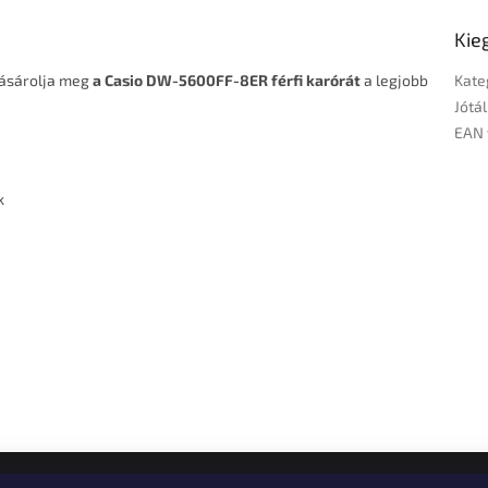
Kie
 vásárolja meg
a Casio DW-5600FF-8ER férfi karórát
a legjobb
Kate
Jótál
EAN 
k