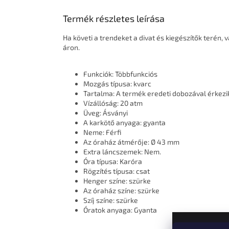
Termék részletes leírása
Ha követi a trendeket a divat és kiegészítők terén,
áron.
Funkciók: Többfunkciós
Mozgás típusa: kvarc
Tartalma: A termék eredeti dobozával érkezi
Vízállóság: 20 atm
Üveg: Ásványi
A karkötő anyaga: gyanta
Neme: Férfi
Az óraház átmérője: Ø 43 mm
Extra láncszemek: Nem.
Óra típusa: Karóra
Rögzítés típusa: csat
Henger színe: szürke
Az óraház színe: szürke
Szíj színe: szürke
Óratok anyaga: Gyanta