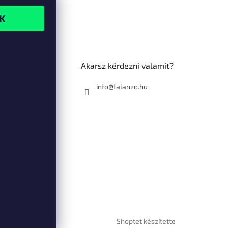
Akarsz kérdezni valamit?
info@falanzo.hu
Shoptet készítette