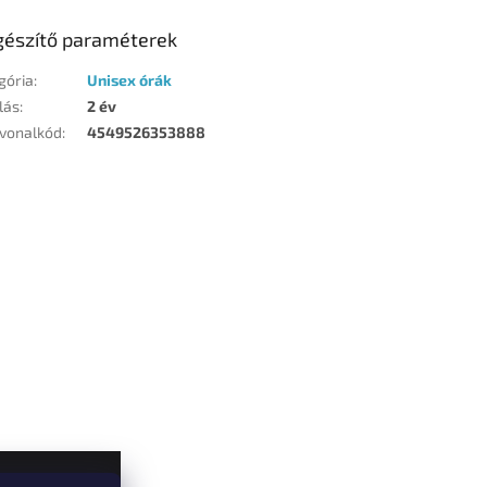
gészítő paraméterek
gória
:
Unisex órák
lás
:
2 év
vonalkód
:
4549526353888