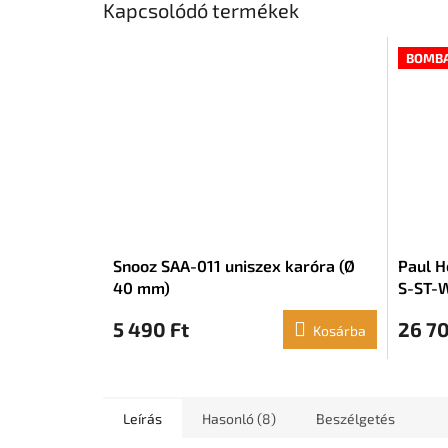
Kapcsolódó termékek
BOMBA
Snooz SAA-011 uniszex karóra (Ø
Paul H
40 mm)
S-ST-
5 490 Ft
26 70
Kosárba
Leírás
Hasonló (8)
Beszélgetés