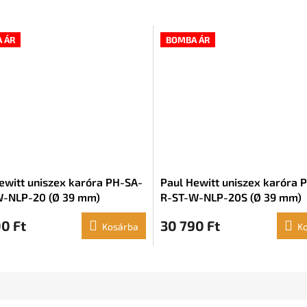
 ÁR
BOMBA ÁR
ewitt uniszex karóra PH-SA-
Paul Hewitt uniszex karóra 
W-NLP-20 (Ø 39 mm)
R-ST-W-NLP-20S (Ø 39 mm)
0 Ft
30 790 Ft
Kosárba
K