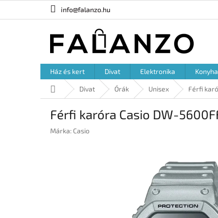
Ugrás
info@falanzo.hu
a
fő
tartalomhoz
Ház és kert
Divat
Elektronika
Konyha
Kezdőlap
Divat
Órák
Unisex
Férfi ka
Férfi karóra Casio DW-5600
Márka:
Casio