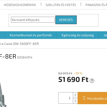
HŰSÉGKEDVEZMÉNYEK
SZÁLLÍTÁS ÉS FIZETÉS
PANASZOK ÉS 
KERESÉS
Kozmetikumok és parfümök
Egészség és szépség
Já
róra Casio DW-5600FF-8ER
FF-8ER
S0384914
63 973 Ft
–19 %
51 690 Ft
?
Egységár:
Hozzáadás a