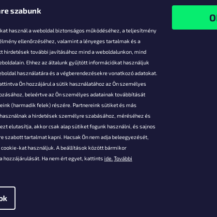
re szabunk
-kat használ a weboldal biztonságos működéséhez, a teljesítmény
 élmény ellenőrzéséhez, valamint a lényeges tartalmak és a
t hirdetések további javításához mind a weboldalunkon, mind
boldalain. Ehhez az általunk gyűjtött információkat használjuk
k
weboldal használatára és a végberendezésekre vonatkozó adatokat.
attintva Ön hozzájárul a sütik használatához az Ön személyes
vezmények
gozásához, beleértve az Ön személyes adatainak továbbítását
s fizetés
ink (harmadik felek) részére. Partnereink sütiket és más
s áruk
s használnak a hirdetések személyre szabásához, méréséhez és
ése
zt elutasítja, akkor csak alap sütiket fogunk használni, és sajnos
Szerződési
e szabott tartalmat kapni. Hacsak Ön nem adja beleegyezését,
cookie-kat használjuk. A beállítások között bármikor
es adatok
 hozzájárulását. Ha nem ért egyet, kattints
ide.
További
 feltételei
gi adatok
ok