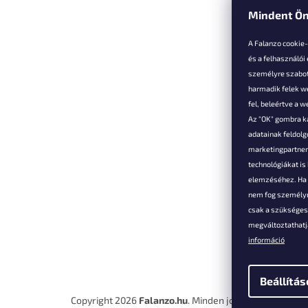
Mindent Ön
L
á
A Falanzo cookie
b
és a felhasználói
l
személyre szabot
é
harmadik felek we
Vevőkne
c
fel, beleértve a 
Az "OK" gombra k
Hűségked
adatainak feldol
Szállítás é
marketingpartnere
Panaszok é
technológiákat i
visszaküld
elemzéséhez. Ha e
Általános 
nem fog személyr
Feltételek
csak a szükséges 
A személy
megváltoztathatja
védelmének
információ
Elérhetősé
Beállítás
Copyright 2026
Falanzo.hu
. Minden jog fenntartva.