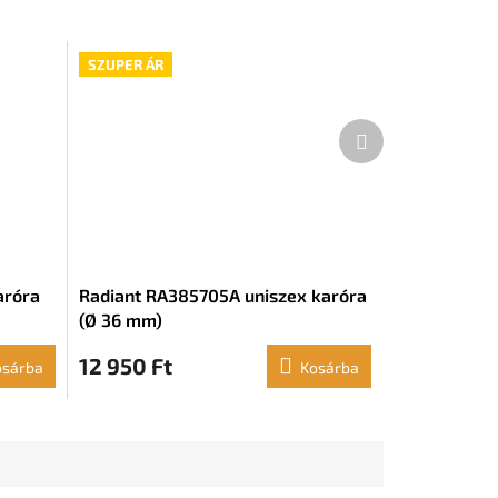
SZUPER ÁR
Következő
termék
aróra
Radiant RA385705A uniszex karóra
(Ø 36 mm)
12 950 Ft
osárba
Kosárba