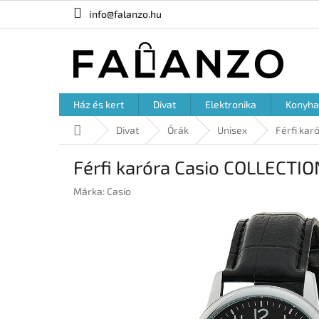
Ugrás
info@falanzo.hu
a
fő
tartalomhoz
Ház és kert
Divat
Elektronika
Konyha
Kezdőlap
Divat
Órák
Unisex
Férfi kar
Férfi karóra Casio COLLECTIO
Márka:
Casio