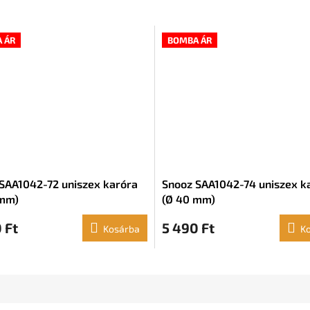
 ÁR
BOMBA ÁR
SAA1042-72 uniszex karóra
Snooz SAA1042-74 uniszex k
 mm)
(Ø 40 mm)
 Ft
5 490 Ft
Kosárba
K