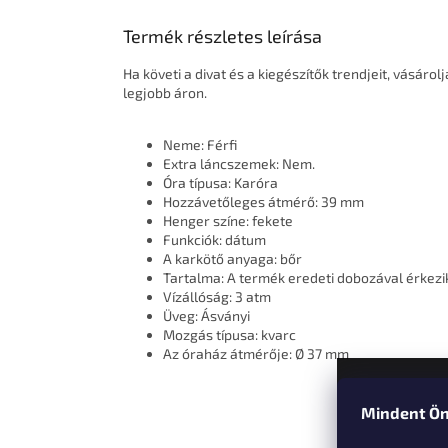
Termék részletes leírása
Ha követi a divat és a kiegészítők trendjeit, vásáro
legjobb áron.
Neme: Férfi
Extra láncszemek: Nem.
Óra típusa: Karóra
Hozzávetőleges átmérő: 39 mm
Henger színe: fekete
Funkciók: dátum
A karkötő anyaga: bőr
Tartalma: A termék eredeti dobozával érkezi
Vízállóság: 3 atm
Üveg: Ásványi
Mozgás típusa: kvarc
Az óraház átmérője: Ø 37 mm
Mindent Ön
L
á