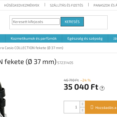
HŰSÉGKEDVEZMÉNYEK
SZÁLLÍTÁS ÉS FIZETÉS
PANASZOK ÉS 
KERESÉS
Kozmetikumok és parfümök
Egészség és szépség
Já
óra Casio COLLECTION fekete (Ø 37 mm)
N fekete (Ø 37 mm)
S7231405
46 710 Ft
–24 %
35 040 Ft
?
Egységár:
Hozzáadás a