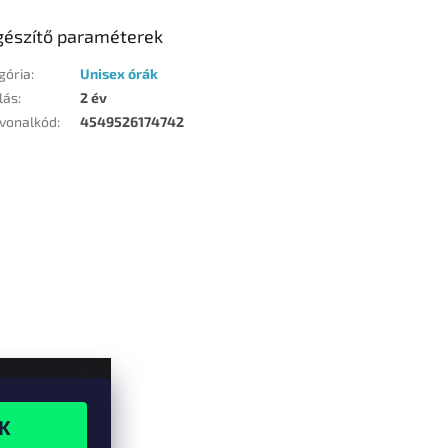
gészítő paraméterek
gória
:
Unisex órák
lás
:
2 év
vonalkód
:
4549526174742