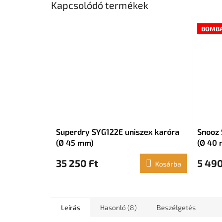
Kapcsolódó termékek
BOMBA
Superdry SYG122E uniszex karóra
Snooz 
(Ø 45 mm)
(Ø 40
35 250 Ft
5 490
Kosárba
Leírás
Hasonló (8)
Beszélgetés