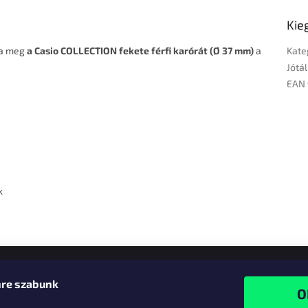
Kie
lja meg
a Casio COLLECTION fekete férfi karórát (Ø 37 mm)
a
Kate
Jótál
EAN 
k
re szabunk