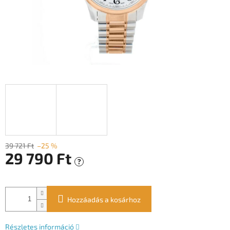
39 721 Ft
–25 %
29 790 Ft
?
Egységár:
Hozzáadás a kosárhoz
Részletes információ