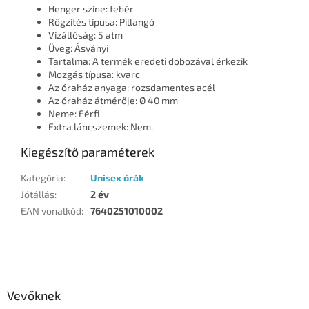
Henger színe: fehér
Rögzítés típusa: Pillangó
Vízállóság: 5 atm
Üveg: Ásványi
Tartalma: A termék eredeti dobozával érkezik
Mozgás típusa: kvarc
Az óraház anyaga: rozsdamentes acél
Az óraház átmérője: Ø 40 mm
Neme: Férfi
Extra láncszemek: Nem.
Kiegészítő paraméterek
Kategória
:
Unisex órák
Jótállás
:
2 év
EAN vonalkód
:
7640251010002
L
á
b
l
Vevőknek