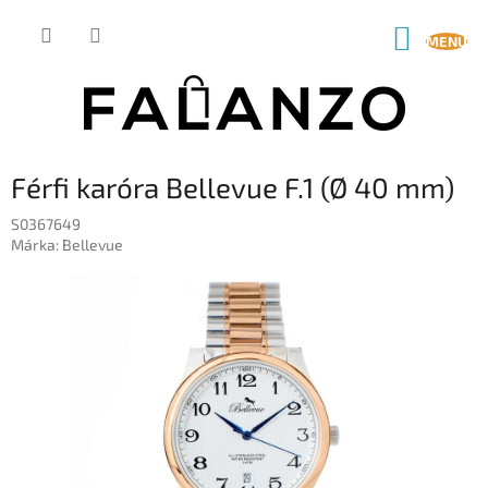
Ugrás
a
KOSÁR
fő
tartalomhoz
Férfi karóra Bellevue F.1 (Ø 40 mm)
S0367649
Márka:
Bellevue