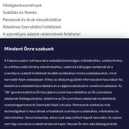
é
Hűségkedvezmények
c
Szállítás és fizetés
Panaszok és áruk visszaküldése
Általános Szerződési Feltételek
A személyes adatok védelmének feltételei
Elérhetőségi adatok
Mindent Önre szabunk
A Falanzo cookie-kat használ a weboldal biztonságos működéséhez, a teljesítmény
és a felhasználói élmény ellenőrzéséhez, valamint a lényeges tartalmak és a
személyre szabott hirdetések további javításához mind a weboldalunkon, mind
Akarsz kérdezni valamit?
harmadik felek weboldalain. Ehhez az általunk gyűjtött információkat használjuk fel,
beleértve a weboldal használatára és a végberendezésekre vonatkozó adatokat. Az
info@falanzo.hu
"OK" gombra kattintva Ön hozzájárul a sütik használatához az Ön személyes
adatainak feldolgozásához, beleértve az Ön személyes adatainak továbbítását
marketingpartnereink (harmadik felek) részére. Partnereink sütiket és más
technológiákat is használnak a hirdetések személyre szabásához, méréséhez és
elemzéséhez. Ha ezt elutasítja, akkor csak alap sütiket fogunk használni, és sajnos
nem fog személyre szabott tartalmat kapni. Hacsak Ön nem adja beleegyezését,