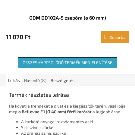
ODM DD102A-5 zsebóra (ø 60 mm)
11 870 Ft
Kosárba
ÖSSZES KAPCSOLÓDÓ TERMÉK MEGJELENÍTÉSE
Leírás
Hasonló (8)
Beszélgetés
Termék részletes leírása
Ha követi a trendeket a divat és a kiegészítők terén, vásárolja
meg
a Bellevue F.1 (Ø 40 mm) férfi karórát
a legjobb áron.
A karkötő anyaga: rozsdamentes acél
Szíj színe: szürke
Az óraház színe: szürke