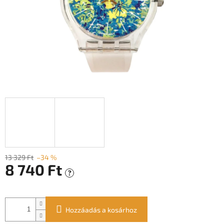
13 329 Ft
–34 %
8 740 Ft
?
Egységár:
Hozzáadás a kosárhoz