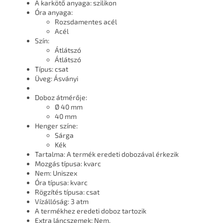
A karkötő anyaga: szilikon
Óra anyaga:
Rozsdamentes acél
Acél
Szín:
Átlátszó
Átlátszó
Típus: csat
Üveg: Ásványi
Doboz átmérője:
Ø 40 mm
40 mm
Henger színe:
Sárga
Kék
Tartalma: A termék eredeti dobozával érkezik
Mozgás típusa: kvarc
Nem: Uniszex
Óra típusa: kvarc
Rögzítés típusa: csat
Vízállóság: 3 atm
A termékhez eredeti doboz tartozik
Extra láncszemek: Nem.