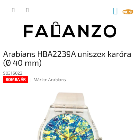
Ugrás
a
KOSÁR
fő
tartalomhoz
Arabians HBA2239A uniszex karóra
(Ø 40 mm)
S0316022
Márka:
Arabians
BOMBA ÁR