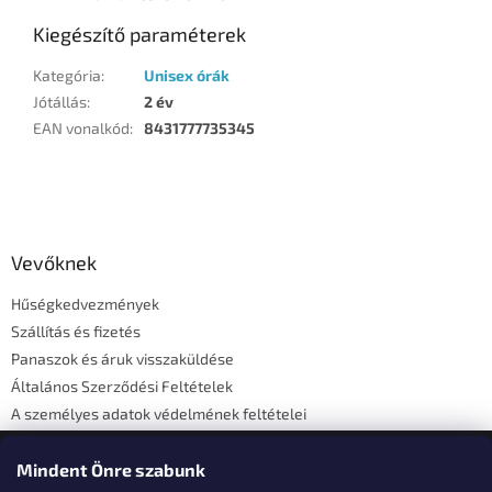
Kiegészítő paraméterek
Kategória
:
Unisex órák
Jótállás
:
2 év
EAN vonalkód
:
8431777735345
L
á
b
l
Vevőknek
é
Hűségkedvezmények
c
Szállítás és fizetés
Panaszok és áruk visszaküldése
Általános Szerződési Feltételek
A személyes adatok védelmének feltételei
Elérhetőségi adatok
Mindent Önre szabunk