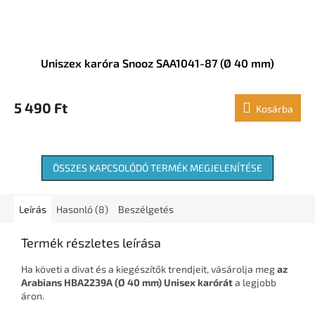
Uniszex karóra Snooz SAA1041-87 (Ø 40 mm)
5 490 Ft
Kosárba
ÖSSZES KAPCSOLÓDÓ TERMÉK MEGJELENÍTÉSE
Leírás
Hasonló (8)
Beszélgetés
Termék részletes leírása
Ha követi a divat és a kiegészítők trendjeit, vásárolja meg
az
Arabians HBA2239A (Ø 40 mm) Unisex karórát
a legjobb
áron.