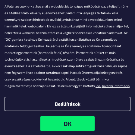
A Falanzo cookie-kat használ a weboldal biztonságos működéséhez, a teljesítmény
és a felhasználói élmény ellenőrzéséhez, valamint a lényeges tartalmak és a
személyre szabott hirdetések további javításához mind a weboldalunkon, mind
Akarsz kérdezni valamit?
harmadik felek weboldalain. Ehhez az általunk gyűjtött információkat használjuk fel,
beleértve a weboldal használatára és a végberendezésekre vonatkozó adatokat. Az
info@falanzo.hu
"OK" gombra kattintva Ön hozzájárul a sütik használatához az Ön személyes
adatainak feldolgozásához, beleértve az Ön személyes adatainak továbbítását
marketingpartnereink (harmadik felek) részére. Partnereink sütiket és más
technológiákat is használnak a hirdetések személyre szabásához, méréséhez és
elemzéséhez. Ha ezt elutasítja, akkor csak alap sütiket fogunk használni, és sajnos
nem fog személyre szabott tartalmat kapni. Hacsak Ön nem adja beleegyezését,
csak a szükséges cookie-kat használjuk. A beállítások között bármikor
megváltoztathatja hozzájárulását. Ha nem ért egyet, kattints
ide.
További információ
Beállítások
Shoptet készítette
Copyright 2026
Falanzo.hu
. Minden jog fenntartva.