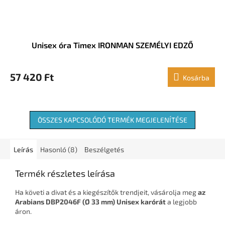
Unisex óra Timex IRONMAN SZEMÉLYI EDZŐ
57 420 Ft
Kosárba
ÖSSZES KAPCSOLÓDÓ TERMÉK MEGJELENÍTÉSE
Leírás
Hasonló (8)
Beszélgetés
Termék részletes leírása
Ha követi a divat és a kiegészítők trendjeit, vásárolja meg
az
Arabians DBP2046F (Ø 33 mm) Unisex karórát
a legjobb
áron.