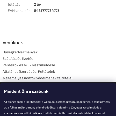
Jótállás
:
2 év
EAN vonalkód
:
8431777734775
L
á
b
l
Vevőknek
é
Hűségkedvezmények
c
Szállítás és fizetés
Panaszok és áruk visszaküldése
Általános Szerződési Feltételek
A személyes adatok védelmének feltételei
Elérhetőségi adatok
Mindent Önre szabunk
A Falanzo cookie-kat használ a weboldal biztonságos működéséhez, a teljesítmény
és a felhasználói élmény ellenőrzéséhez, valamint a lényeges tartalmak és a
személyre szabott hirdetések további javításához mind a weboldalunkon, mind
Akarsz kérdezni valamit?