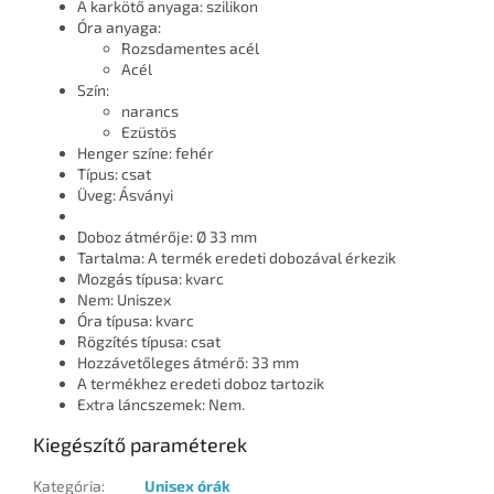
A karkötő anyaga: szilikon
Óra anyaga:
Rozsdamentes acél
Acél
Szín:
narancs
Ezüstös
Henger színe: fehér
Típus: csat
Üveg: Ásványi
Doboz átmérője: Ø 33 mm
Tartalma: A termék eredeti dobozával érkezik
Mozgás típusa: kvarc
Nem: Uniszex
Óra típusa: kvarc
Rögzítés típusa: csat
Hozzávetőleges átmérő: 33 mm
A termékhez eredeti doboz tartozik
Extra láncszemek: Nem.
Kiegészítő paraméterek
Kategória
:
Unisex órák