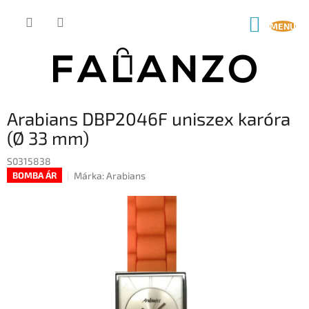
Ugrás
a
KOSÁR
fő
tartalomhoz
Arabians DBP2046F uniszex karóra
(Ø 33 mm)
S0315838
Márka:
Arabians
BOMBA ÁR