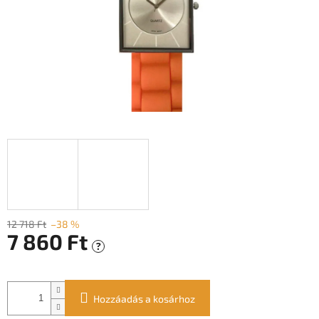
12 718 Ft
–38 %
7 860 Ft
?
Egységár:
Hozzáadás a kosárhoz