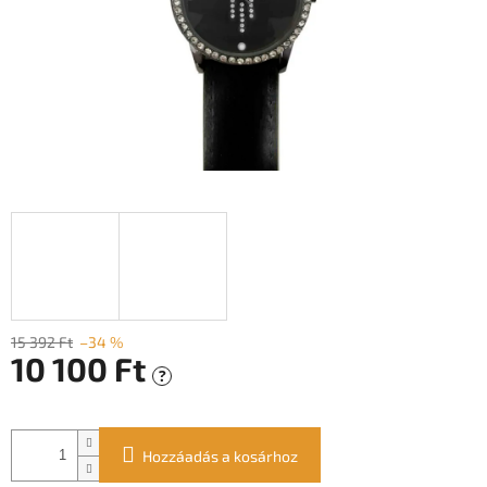
15 392 Ft
–34 %
10 100 Ft
?
Egységár:
Hozzáadás a kosárhoz