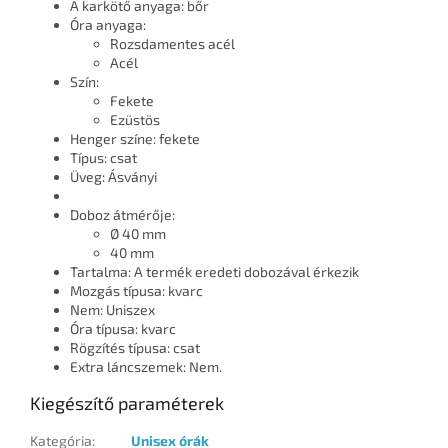
A karkötő anyaga: bőr
Óra anyaga:
Rozsdamentes acél
Acél
Szín:
Fekete
Ezüstös
Henger színe: fekete
Típus: csat
Üveg: Ásványi
Doboz átmérője:
Ø 40 mm
40 mm
Tartalma: A termék eredeti dobozával érkezik
Mozgás típusa: kvarc
Nem: Uniszex
Óra típusa: kvarc
Rögzítés típusa: csat
Extra láncszemek: Nem.
Kiegészítő paraméterek
Kategória
:
Unisex órák