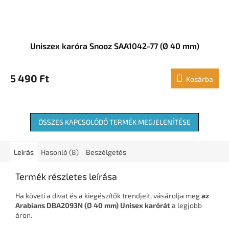
Uniszex karóra Snooz SAA1042-77 (Ø 40 mm)
5 490 Ft
Kosárba
ÖSSZES KAPCSOLÓDÓ TERMÉK MEGJELENÍTÉSE
Leírás
Hasonló (8)
Beszélgetés
Termék részletes leírása
Ha követi a divat és a kiegészítők trendjeit, vásárolja meg
az
Arabians DBA2093N (Ø 40 mm) Unisex karórát
a legjobb
áron.