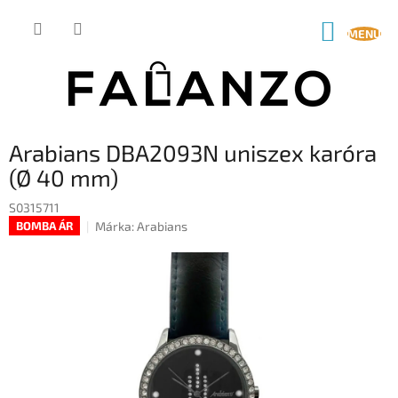
Ugrás
a
KOSÁR
fő
tartalomhoz
Arabians DBA2093N uniszex karóra
(Ø 40 mm)
S0315711
Márka:
Arabians
BOMBA ÁR