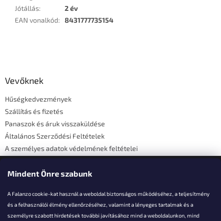
Jótállás
:
2 év
EAN vonalkód
:
8431777735154
L
á
b
l
Vevőknek
é
Hűségkedvezmények
c
Szállítás és fizetés
Panaszok és áruk visszaküldése
Általános Szerződési Feltételek
A személyes adatok védelmének feltételei
Elérhetőségi adatok
Mindent Önre szabunk
A Falanzo cookie-kat használ a weboldal biztonságos működéséhez, a teljesítmény
és a felhasználói élmény ellenőrzéséhez, valamint a lényeges tartalmak és a
személyre szabott hirdetések további javításához mind a weboldalunkon, mind
Akarsz kérdezni valamit?