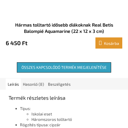
Hármas tolltartó idősebb diákoknak Real Betis
Balompié Aquamarine (22 x 12 x 3 cm)
6 450 Ft
Kosárba
ÖSSZES KAPCSOLÓDÓ TERMÉK MEGJELENÍTÉSE
Leírás
Hasonló (8)
Beszélgetés
Termék részletes leírása
Típus:
Iskolai eset
Háromszoros tolltartó
Rögzítés típusa: cipzár