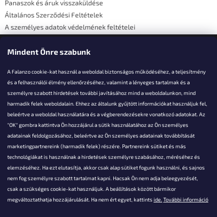
Panaszok és áruk visszaküldése
Általános Szerződési Feltételek
A személyes adatok védelmének feltételei
Elérhetőségi adatok
Mindent Önre szabunk
A Falanzo cookie-kat használ a weboldal biztonságos működéséhez, a teljesítmény
és a felhasználói élmény ellenőrzéséhez, valamint a lényeges tartalmak és a
személyre szabott hirdetések további javításához mind a weboldalunkon, mind
Akarsz kérdezni valamit?
harmadik felek weboldalain. Ehhez az általunk gyűjtött információkat használjuk fel,
beleértve a weboldal használatára és a végberendezésekre vonatkozó adatokat. Az
info@falanzo.hu
"OK" gombra kattintva Ön hozzájárul a sütik használatához az Ön személyes
adatainak feldolgozásához, beleértve az Ön személyes adatainak továbbítását
marketingpartnereink (harmadik felek) részére. Partnereink sütiket és más
technológiákat is használnak a hirdetések személyre szabásához, méréséhez és
elemzéséhez. Ha ezt elutasítja, akkor csak alap sütiket fogunk használni, és sajnos
nem fog személyre szabott tartalmat kapni. Hacsak Ön nem adja beleegyezését,
csak a szükséges cookie-kat használjuk. A beállítások között bármikor
megváltoztathatja hozzájárulását. Ha nem ért egyet, kattints
ide.
További információ