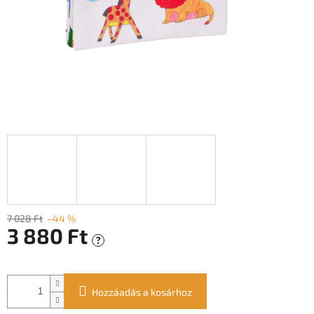
7 028 Ft
–44 %
3 880 Ft
?
Egységár:
Hozzáadás a kosárhoz