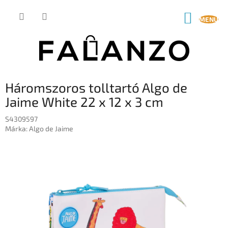
Ugrás
a
KOSÁR
fő
tartalomhoz
Háromszoros tolltartó Algo de
Jaime White 22 x 12 x 3 cm
S4309597
Márka:
Algo de Jaime