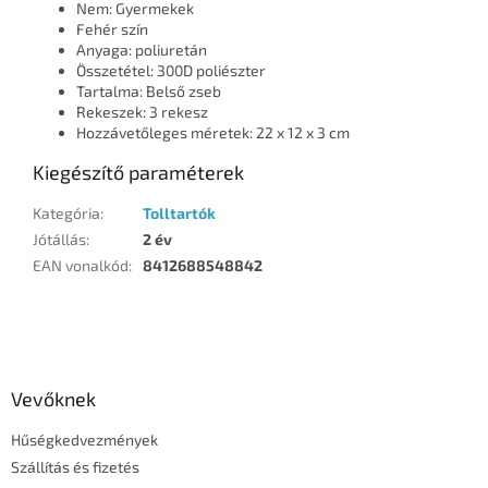
Nem: Gyermekek
Fehér szín
Anyaga: poliuretán
Összetétel: 300D poliészter
Tartalma: Belső zseb
Rekeszek: 3 rekesz
Hozzávetőleges méretek: 22 x 12 x 3 cm
Kiegészítő paraméterek
Kategória
:
Tolltartók
Jótállás
:
2 év
EAN vonalkód
:
8412688548842
L
á
b
l
Vevőknek
é
Hűségkedvezmények
c
Szállítás és fizetés