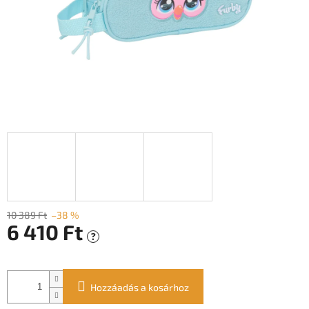
10 389 Ft
–38 %
6 410 Ft
?
Egységár:
Hozzáadás a kosárhoz