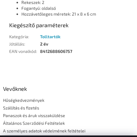
Rekeszek: 2
Fogantyú: oldalsó
Hozzávetőleges méretek: 21 x 8 x 6 cm
Kiegészítő paraméterek
Kategória
:
Tolltartók
Jótállás
:
2 év
EAN vonalkód
:
8412688606757
L
á
b
l
Vevőknek
é
Hűségkedvezmények
c
Szállítás és fizetés
Panaszok és áruk visszaküldése
Általános Szerződési Feltételek
A személyes adatok védelmének feltételei