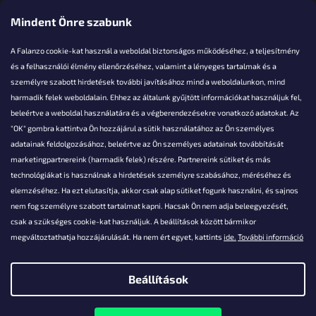
Elérhetőségi adatok
Mindent Önre szabunk
A Falanzo cookie-kat használ a weboldal biztonságos működéséhez, a teljesítmény
és a felhasználói élmény ellenőrzéséhez, valamint a lényeges tartalmak és a
személyre szabott hirdetések további javításához mind a weboldalunkon, mind
Akarsz kérdezni valamit?
harmadik felek weboldalain. Ehhez az általunk gyűjtött információkat használjuk fel,
beleértve a weboldal használatára és a végberendezésekre vonatkozó adatokat. Az
info@falanzo.hu
"OK" gombra kattintva Ön hozzájárul a sütik használatához az Ön személyes
adatainak feldolgozásához, beleértve az Ön személyes adatainak továbbítását
marketingpartnereink (harmadik felek) részére. Partnereink sütiket és más
technológiákat is használnak a hirdetések személyre szabásához, méréséhez és
elemzéséhez. Ha ezt elutasítja, akkor csak alap sütiket fogunk használni, és sajnos
nem fog személyre szabott tartalmat kapni. Hacsak Ön nem adja beleegyezését,
csak a szükséges cookie-kat használjuk. A beállítások között bármikor
megváltoztathatja hozzájárulását. Ha nem ért egyet, kattints
ide.
További információ
Beállítások
Shoptet készítette