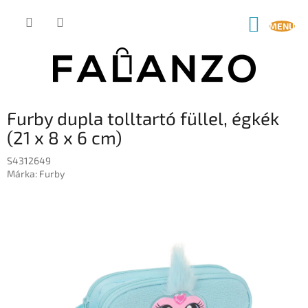
Ugrás
a
KOSÁR
fő
tartalomhoz
Furby dupla tolltartó füllel, égkék
(21 x 8 x 6 cm)
S4312649
Márka:
Furby