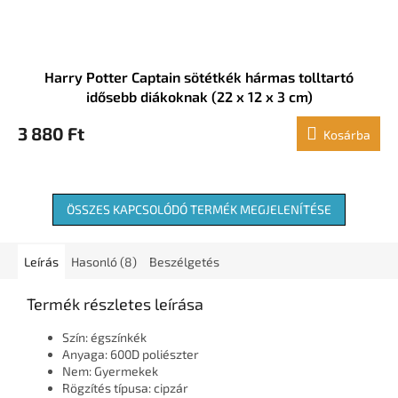
Harry Potter Captain sötétkék hármas tolltartó
idősebb diákoknak (22 x 12 x 3 cm)
3 880 Ft
Kosárba
ÖSSZES KAPCSOLÓDÓ TERMÉK MEGJELENÍTÉSE
Leírás
Hasonló (8)
Beszélgetés
Termék részletes leírása
Szín: égszínkék
Anyaga: 600D poliészter
Nem: Gyermekek
Rögzítés típusa: cipzár