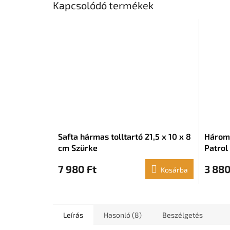
Kapcsolódó termékek
Safta hármas tolltartó 21,5 x 10 x 8
Hároms
cm Szürke
Patrol 
cm)
7 980 Ft
3 880
Kosárba
Leírás
Hasonló (8)
Beszélgetés