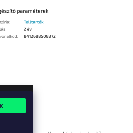
gészítő paraméterek
gória
:
Tolltartók
lás
:
2 év
vonalkód
:
8412688508372