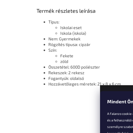
Termék részletes leírása
Típus:
Iskolai eset
Iskola (iskola)
Nem: Gyermekek
Rögzítés típusa: cipzár
Szín:
Fekete
zöld
Összetétel: 600D poliészter
Rekeszek: 2 rekesz
Fogantyúk: oldalsó
Hozzávetőleges méretek: 21 x 8 x 6 cm
Mindent Ön
L
á
A Falanzo cookie
b
és a felhasználói
l
személyre szabot
é