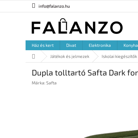
Ugrás
info@falanzo.hu
a
fő
tartalomhoz
Ház és kert
Divat
Elektronika
Konyha
Kezdőlap
Játékok és jelmezek
Iskolai kiegészítők
Dupla tolltartó Safta Dark fo
Márka:
Safta