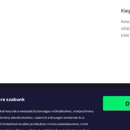
Kie
Kate
Jótál
EAN 
re szabunk
-kat használ a weboldal biztonságos működéséhez, a teljesítmény
 élmény ellenőrzéséhez, valamint a lényeges tartalmak és a
t hirdetések további javításához mind a weboldalunkon, mind