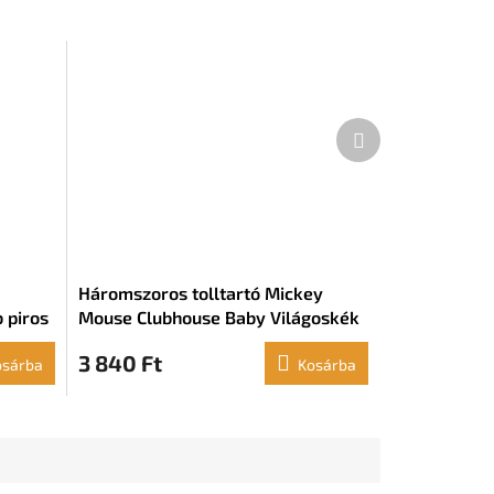
Következő
termék
Háromszoros tolltartó Mickey
 piros
Mouse Clubhouse Baby Világoskék
(22 x 12 x 3 cm)
3 840 Ft
osárba
Kosárba