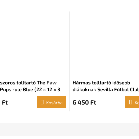
zoros tolltartó The Paw
Hármas tolltartó idősebb
Pups rule Blue (22 x 12 x 3
diákoknak Sevilla Fútbol Club
(22 x 12 x 3 cm)
 Ft
6 450 Ft
Kosárba
K