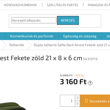
HŰSÉGKEDVEZMÉNYEK
SZÁLLÍTÁS ÉS FIZETÉS
PANASZOK ÉS 
KERESÉS
Kozmetikumok és parfümök
Egészség és szépség
Já
Tolltartók
Dupla tolltartó Safta Dark forest Fekete zöld 21 x
rest Fekete zöld 21 x 8 x 6 cm
S4310119
5 996 Ft
–47 %
3 160 Ft
?
Egységár:
Hozzáadás a