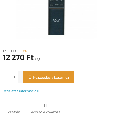
17 531 Ft
–30 %
12 270 Ft
?
Egységár:
Hozzáadás a kosárhoz
Részletes információ
KÉRDÉS
NYOMON KÖVETÉS