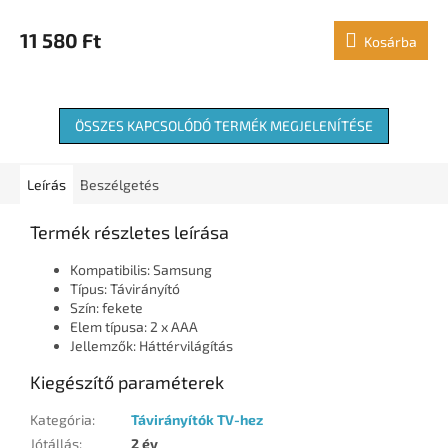
11 580 Ft
Kosárba
ÖSSZES KAPCSOLÓDÓ TERMÉK MEGJELENÍTÉSE
Leírás
Beszélgetés
Termék részletes leírása
Kompatibilis: Samsung
Típus: Távirányító
Szín: fekete
Elem típusa: 2 x AAA
Jellemzők: Háttérvilágítás
Kiegészítő paraméterek
Kategória
:
Távirányítók TV-hez
Jótállás
:
2 év