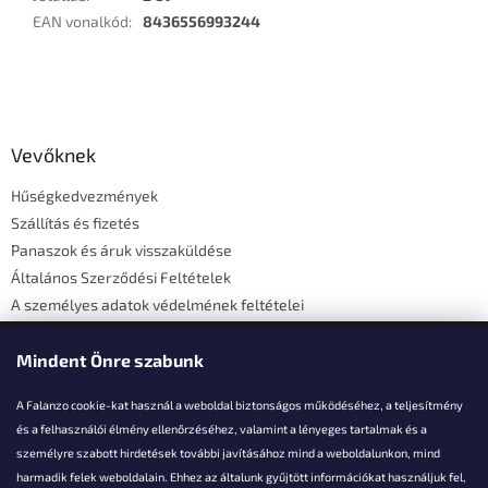
EAN vonalkód
:
8436556993244
L
á
b
l
Vevőknek
é
Hűségkedvezmények
c
Szállítás és fizetés
Panaszok és áruk visszaküldése
Általános Szerződési Feltételek
A személyes adatok védelmének feltételei
Elérhetőségi adatok
Mindent Önre szabunk
A Falanzo cookie-kat használ a weboldal biztonságos működéséhez, a teljesítmény
és a felhasználói élmény ellenőrzéséhez, valamint a lényeges tartalmak és a
személyre szabott hirdetések további javításához mind a weboldalunkon, mind
Akarsz kérdezni valamit?
harmadik felek weboldalain. Ehhez az általunk gyűjtött információkat használjuk fel,