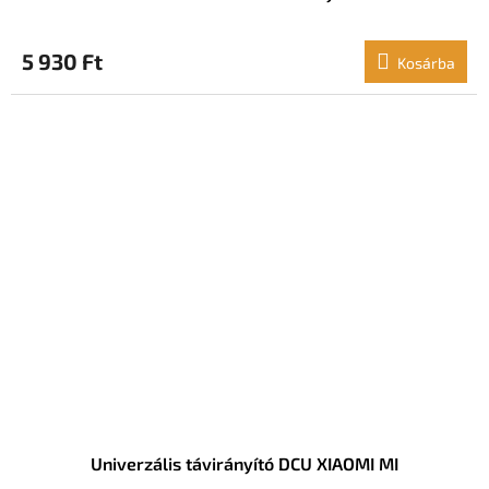
5 930 Ft
Kosárba
Univerzális távirányító DCU XIAOMI MI