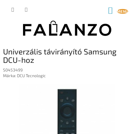
Ugrás
a
KOSÁR
fő
tartalomhoz
Univerzális távirányító Samsung
DCU-hoz
S0453499
Márka:
DCU Tecnologic