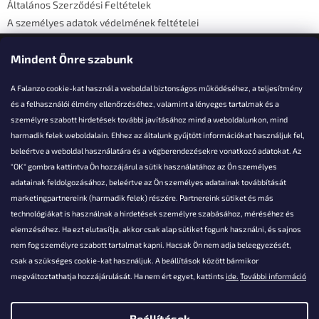
Általános Szerződési Feltételek
A személyes adatok védelmének feltételei
Elérhetőségi adatok
Mindent Önre szabunk
A Falanzo cookie-kat használ a weboldal biztonságos működéséhez, a teljesítmény
és a felhasználói élmény ellenőrzéséhez, valamint a lényeges tartalmak és a
személyre szabott hirdetések további javításához mind a weboldalunkon, mind
Akarsz kérdezni valamit?
harmadik felek weboldalain. Ehhez az általunk gyűjtött információkat használjuk fel,
beleértve a weboldal használatára és a végberendezésekre vonatkozó adatokat. Az
info@falanzo.hu
"OK" gombra kattintva Ön hozzájárul a sütik használatához az Ön személyes
adatainak feldolgozásához, beleértve az Ön személyes adatainak továbbítását
marketingpartnereink (harmadik felek) részére. Partnereink sütiket és más
technológiákat is használnak a hirdetések személyre szabásához, méréséhez és
elemzéséhez. Ha ezt elutasítja, akkor csak alap sütiket fogunk használni, és sajnos
nem fog személyre szabott tartalmat kapni. Hacsak Ön nem adja beleegyezését,
csak a szükséges cookie-kat használjuk. A beállítások között bármikor
megváltoztathatja hozzájárulását. Ha nem ért egyet, kattints
ide.
További információ
Beállítások