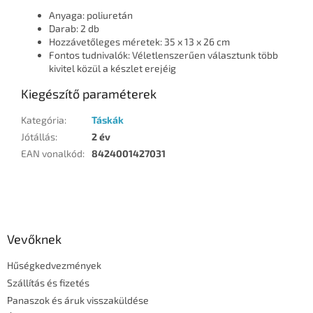
Anyaga: poliuretán
Darab: 2 db
Hozzávetőleges méretek: 35 x 13 x 26 cm
Fontos tudnivalók: Véletlenszerűen választunk több
kivitel közül a készlet erejéig
Kiegészítő paraméterek
Kategória
:
Táskák
Jótállás
:
2 év
EAN vonalkód
:
8424001427031
L
á
b
l
Vevőknek
é
Hűségkedvezmények
c
Szállítás és fizetés
Panaszok és áruk visszaküldése