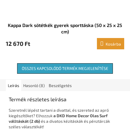
Kappa Dark sötétkék gyerek sporttáska (50 x 25 x 25
cm)
12 670 Ft
Kosárba
ÖSSZES KAPCSOLÓDÓ TERMÉK MEGJELENÍTÉSE
Leírás
Hasonló (8)
Beszélgetés
Termék részletes leírása
Szeretnél lépést tartani a divattal, és szereted az apró
kiegészítőket? Elhozzuk
a DKD Home Decor Olas Surf
válltáskát (2 db)
és a divatos kézitáskák és pénztárcák
széles választékát!