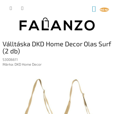
Ugrás
a
KOSÁR
fő
tartalomhoz
Válltáska DKD Home Decor Olas Surf
(2 db)
S3006611
Márka:
DKD Home Decor