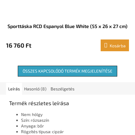
Sporttáska RCD Espanyol Blue White (55 x 26 x 27 cm)
16 760 Ft
Kosárba
ÖSSZES KAPCSOLÓDÓ TERMÉK MEGJELENÍTÉSE
Leírás
Hasonló (8)
Beszélgetés
Termék részletes leírása
Nem: hölgy
Szín: rózsaszín
Anyaga: bőr
Rögzítés típusa: cipzár