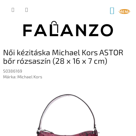
Ugrás
a
KOSÁR
fő
tartalomhoz
Női kézitáska Michael Kors ASTOR
bőr rózsaszín (28 x 16 x 7 cm)
S0386169
Márka:
Michael Kors