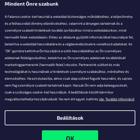
Mindent Önre szabunk
A Falanzo cookie-kat használ a weboldal biztonságos működéséhez, a teljesítmény
és a felhasználói élmény ellenőrzéséhez, valamint a lényeges tartalmak és a
személyre szabott hirdetések további javításához mind a weboldalunkon, mind
Akarsz kérdezni valamit?
harmadik felek weboldalain. Ehhez az általunk gyűjtött információkat használjuk fel,
beleértve a weboldal használatára és a végberendezésekre vonatkozó adatokat. Az
info@falanzo.hu
"OK" gombra kattintva Ön hozzájárul a sütik használatához az Ön személyes
adatainak feldolgozásához, beleértve az Ön személyes adatainak továbbítását
marketingpartnereink (harmadik felek) részére. Partnereink sütiket és más
technológiákat is használnak a hirdetések személyre szabásához, méréséhez és
elemzéséhez. Ha ezt elutasítja, akkor csak alap sütiket fogunk használni, és sajnos
nem fog személyre szabott tartalmat kapni. Hacsak Ön nem adja beleegyezését,
csak a szükséges cookie-kat használjuk. A beállítások között bármikor
megváltoztathatja hozzájárulását. Ha nem ért egyet, kattints
ide.
További információ
Beállítások
Shoptet készítette