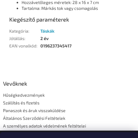
Hozzávetőleges méretek: 28 x 16 x 7 cm
Tartalma: Márkás tok vagy csomagolás
Kiegészítő paraméterek
Kategória
:
Táskák
Jótállás
:
2 év
EAN vonalkód
:
0196237345417
L
á
b
l
Vevőknek
é
Hűségkedvezmények
c
Szállítás és fizetés
Panaszok és áruk visszaküldése
Általános Szerződési Feltételek
A személyes adatok védelmének feltételei
Elérhetőségi adatok