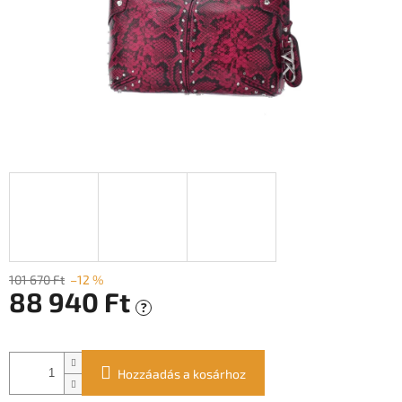
101 670 Ft
–12 %
88 940 Ft
?
Egységár:
Hozzáadás a kosárhoz