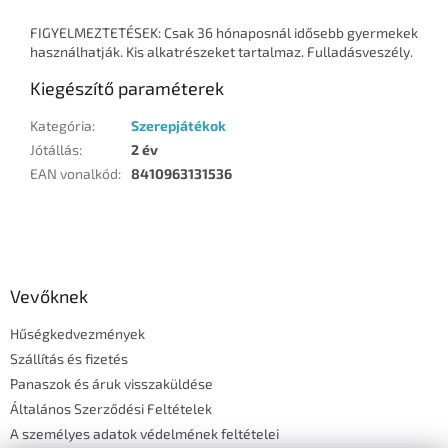
FIGYELMEZTETÉSEK: Csak 36 hónaposnál idősebb gyermekek
használhatják. Kis alkatrészeket tartalmaz. Fulladásveszély.
Kiegészítő paraméterek
Kategória
:
Szerepjátékok
Jótállás
:
2 év
EAN vonalkód
:
8410963131536
L
á
b
l
Vevőknek
é
Hűségkedvezmények
c
Szállítás és fizetés
Panaszok és áruk visszaküldése
Általános Szerződési Feltételek
A személyes adatok védelmének feltételei