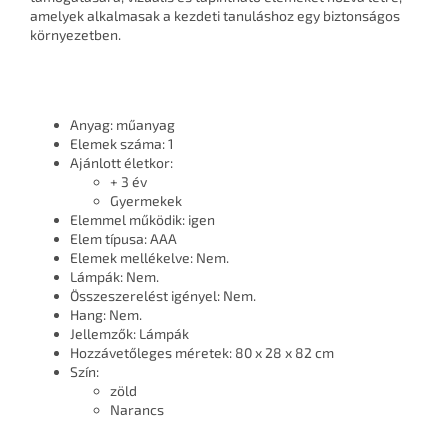
amelyek alkalmasak a kezdeti tanuláshoz egy biztonságos
környezetben.
Anyag: műanyag
Elemek száma: 1
Ajánlott életkor:
+ 3 év
Gyermekek
Elemmel működik: igen
Elem típusa: AAA
Elemek mellékelve: Nem.
Lámpák: Nem.
Összeszerelést igényel: Nem.
Hang: Nem.
Jellemzők: Lámpák
Hozzávetőleges méretek: 80 x 28 x 82 cm
Szín:
zöld
Narancs