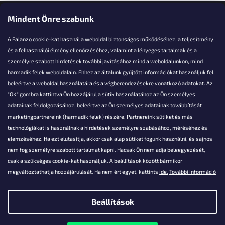
Elérhetőségi adatok
Mindent Önre szabunk
A Falanzo cookie-kat használ a weboldal biztonságos működéséhez, a teljesítmény
és a felhasználói élmény ellenőrzéséhez, valamint a lényeges tartalmak és a
személyre szabott hirdetések további javításához mind a weboldalunkon, mind
Akarsz kérdezni valamit?
harmadik felek weboldalain. Ehhez az általunk gyűjtött információkat használjuk fel,
beleértve a weboldal használatára és a végberendezésekre vonatkozó adatokat. Az
info@falanzo.hu
"OK" gombra kattintva Ön hozzájárul a sütik használatához az Ön személyes
adatainak feldolgozásához, beleértve az Ön személyes adatainak továbbítását
marketingpartnereink (harmadik felek) részére. Partnereink sütiket és más
technológiákat is használnak a hirdetések személyre szabásához, méréséhez és
elemzéséhez. Ha ezt elutasítja, akkor csak alap sütiket fogunk használni, és sajnos
nem fog személyre szabott tartalmat kapni. Hacsak Ön nem adja beleegyezését,
csak a szükséges cookie-kat használjuk. A beállítások között bármikor
megváltoztathatja hozzájárulását. Ha nem ért egyet, kattints
ide.
További információ
Beállítások
Shoptet készítette