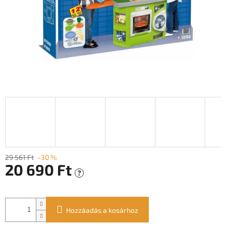
29 561 Ft
–30 %
20 690 Ft
?
Egységár:
Hozzáadás a kosárhoz