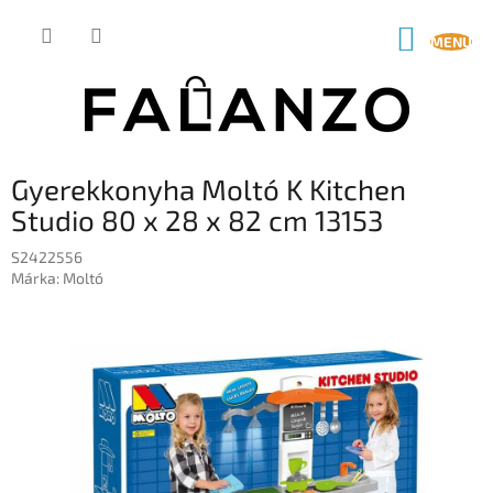
Ugrás
a
KOSÁR
fő
tartalomhoz
Gyerekkonyha Moltó K Kitchen
Studio 80 x 28 x 82 cm 13153
S2422556
Márka:
Moltó