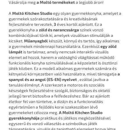
Vásárolja meg
a Moltó termékeket
a legjobb áron!
A
Moltó
Kitchen Studio
egy olyan gyermekkonyha, amelyet a
gyermekek szórakoztatására és kreativitásának
fejlesztésére terveztek,
3
éves kortól ajánlott. Ez a
gyerekkonyha a
zöld és narancssárga
színek vonzó
kombinációjával tűnik ki, amelyek vizuálisan stimulálják a
kicsiket.
Műanyagból
készült, könnyű és tartós, így alkalmas
a gyermekek mindennapi használatára. Ezenkívül
egy zöld
lámpát
is tartalmaz, amely nemcsak interaktív vizuális
elemet ad hozzá, hanem a valósághű világítással működő
funkcionális konyha szimulálásával a képzeletet is ösztönzi
játék közben. Ez a modell alkalmas gyermekek számára és
kétnyelvű környezetben való használatra, mivel támogatja
a
spanyol és az angol (ES-EN) nyelvet
, ezáltal javítva a
tanulási élményt. A szerkezet a motoros és szociális
készségek fejlesztésére szolgál, biztonságos és oktató
jellegű teret biztosítva a felfedezéshez. Bár az ajánlott
életkor fel van tüntetve, a dizájn és a funkcionalitás
egyértelműen a fejlődés korai szakaszában lévő
gyermekeket célozza meg.
A Moltó Kitchen Studio
gyerekkonyhája
praktikus és játékos megközelítésével
egyszerű és vonzó választás a szimbolikus játék
támogatására, vizuális és tapintható elemeket hozva létre,