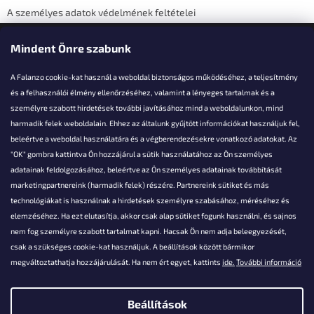
A személyes adatok védelmének feltételei
Elérhetőségi adatok
Mindent Önre szabunk
A Falanzo cookie-kat használ a weboldal biztonságos működéséhez, a teljesítmény
és a felhasználói élmény ellenőrzéséhez, valamint a lényeges tartalmak és a
személyre szabott hirdetések további javításához mind a weboldalunkon, mind
Akarsz kérdezni valamit?
harmadik felek weboldalain. Ehhez az általunk gyűjtött információkat használjuk fel,
beleértve a weboldal használatára és a végberendezésekre vonatkozó adatokat. Az
info@falanzo.hu
"OK" gombra kattintva Ön hozzájárul a sütik használatához az Ön személyes
adatainak feldolgozásához, beleértve az Ön személyes adatainak továbbítását
marketingpartnereink (harmadik felek) részére. Partnereink sütiket és más
technológiákat is használnak a hirdetések személyre szabásához, méréséhez és
elemzéséhez. Ha ezt elutasítja, akkor csak alap sütiket fogunk használni, és sajnos
nem fog személyre szabott tartalmat kapni. Hacsak Ön nem adja beleegyezését,
csak a szükséges cookie-kat használjuk. A beállítások között bármikor
megváltoztathatja hozzájárulását. Ha nem ért egyet, kattints
ide.
További információ
Beállítások