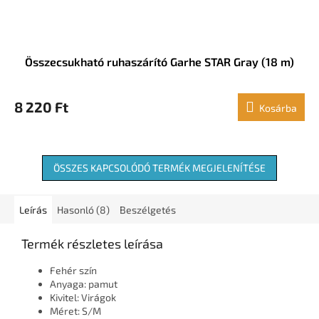
Összecsukható ruhaszárító Garhe STAR Gray (18 m)
8 220 Ft
Kosárba
ÖSSZES KAPCSOLÓDÓ TERMÉK MEGJELENÍTÉSE
Leírás
Hasonló (8)
Beszélgetés
Termék részletes leírása
Fehér szín
Anyaga: pamut
Kivitel: Virágok
Méret: S/M