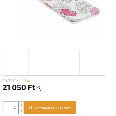
30 096 Ft
–30 %
21 050 Ft
?
Egységár:
Hozzáadás a kosárhoz