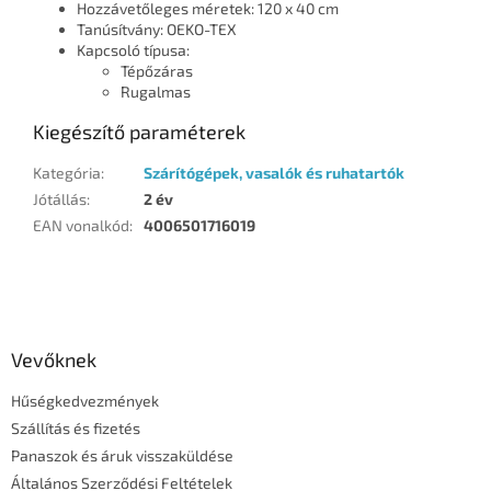
Hozzávetőleges méretek: 120 x 40 cm
Tanúsítvány: OEKO-TEX
Kapcsoló típusa:
Tépőzáras
Rugalmas
Kiegészítő paraméterek
Kategória
:
Szárítógépek, vasalók és ruhatartók
Jótállás
:
2 év
EAN vonalkód
:
4006501716019
L
á
b
l
Vevőknek
é
Hűségkedvezmények
c
Szállítás és fizetés
Panaszok és áruk visszaküldése
Általános Szerződési Feltételek