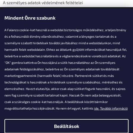
A személyes adatok védelmének feltételei
Elérhetőségi adatok
Mindent Önre szabunk
A Falanzo cookie-kat használ a weboldal biztonságos működéséhez, a teljesítmény
és a felhasználói élmény ellenőrzéséhez, valamint a lényeges tartalmak és a
személyre szabott hirdetések további javításához mind a weboldalunkon, mind
Akarsz kérdezni valamit?
harmadik felek weboldalain. Ehhez az általunk gyűjtött információkat használjuk fel,
beleértve a weboldal használatára és a végberendezésekre vonatkozó adatokat. Az
info@falanzo.hu
"OK" gombra kattintva Ön hozzájárul a sütik használatához az Ön személyes
adatainak feldolgozásához, beleértve az Ön személyes adatainak továbbítását
marketingpartnereink (harmadik felek) részére. Partnereink sütiket és más
technológiákat is használnak a hirdetések személyre szabásához, méréséhez és
elemzéséhez. Ha ezt elutasítja, akkor csak alap sütiket fogunk használni, és sajnos
nem fog személyre szabott tartalmat kapni. Hacsak Ön nem adja beleegyezését,
csak a szükséges cookie-kat használjuk. A beállítások között bármikor
megváltoztathatja hozzájárulását. Ha nem ért egyet, kattints
ide.
További információ
Beállítások
Shoptet készítette