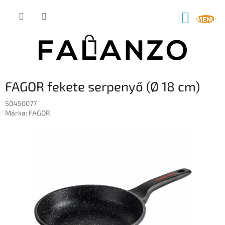
Ugrás
a
KOSÁR
fő
tartalomhoz
FAGOR fekete serpenyő (Ø 18 cm)
S0450077
Márka:
FAGOR