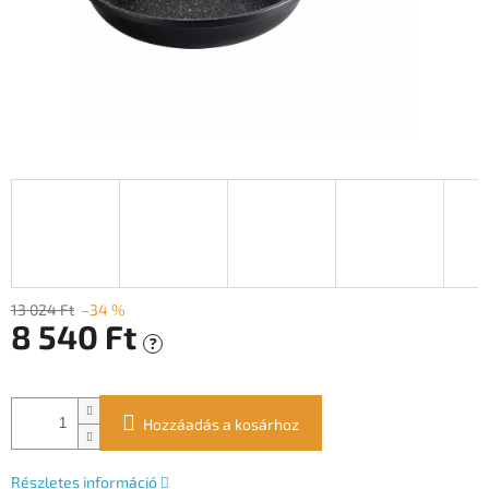
13 024 Ft
–34 %
8 540 Ft
?
Egységár:
Hozzáadás a kosárhoz
Részletes információ