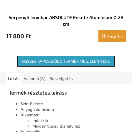
Serpenyő Inoxibar ABSOLUTE Fekete Alumínium Ø 28
cm
17 800 Ft
Kosárba
ÖSSZES KAPCSOLÓDÓ TERMÉK MEGJELENÍTÉSE
Leírás
Hasonló (8)
Beszélgetés
Termék részletes leírása
Szín: Fekete
Anyag: Alumínium
Alkalmas:
Indukció
Minden típusú tűzhelyhez
Jellemzők: