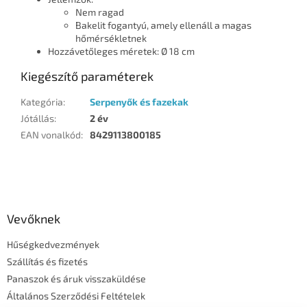
Nem ragad
Bakelit fogantyú, amely ellenáll a magas
hőmérsékletnek
Hozzávetőleges méretek: Ø 18 cm
Kiegészítő paraméterek
Kategória
:
Serpenyők és fazekak
Jótállás
:
2 év
EAN vonalkód
:
8429113800185
L
á
b
l
Vevőknek
é
Hűségkedvezmények
c
Szállítás és fizetés
Panaszok és áruk visszaküldése
Általános Szerződési Feltételek