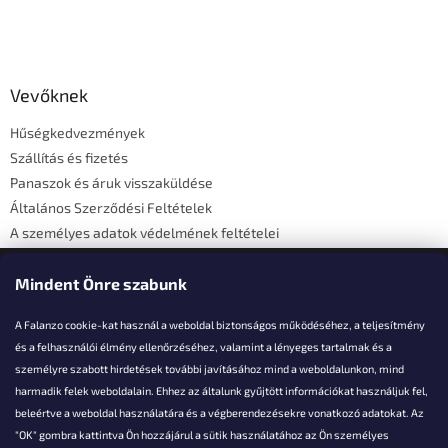
L
á
b
l
Vevőknek
é
Hűségkedvezmények
c
Szállítás és fizetés
Panaszok és áruk visszaküldése
Általános Szerződési Feltételek
A személyes adatok védelmének feltételei
Elérhetőségi adatok
Mindent Önre szabunk
A Falanzo cookie-kat használ a weboldal biztonságos működéséhez, a teljesítmény
és a felhasználói élmény ellenőrzéséhez, valamint a lényeges tartalmak és a
személyre szabott hirdetések további javításához mind a weboldalunkon, mind
Akarsz kérdezni valamit?
harmadik felek weboldalain. Ehhez az általunk gyűjtött információkat használjuk fel,
beleértve a weboldal használatára és a végberendezésekre vonatkozó adatokat. Az
info@falanzo.hu
"OK" gombra kattintva Ön hozzájárul a sütik használatához az Ön személyes