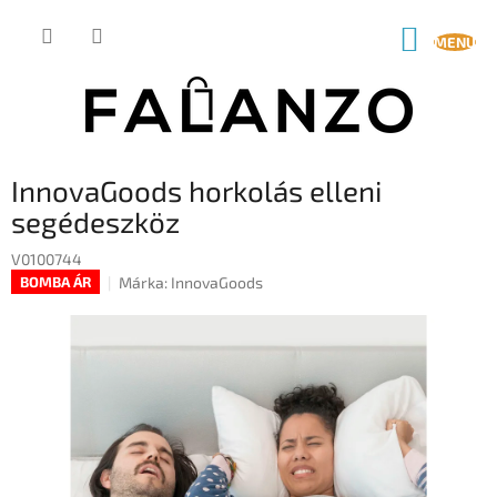
Ugrás
a
KOSÁR
fő
tartalomhoz
InnovaGoods horkolás elleni
segédeszköz
V0100744
Márka:
InnovaGoods
BOMBA ÁR