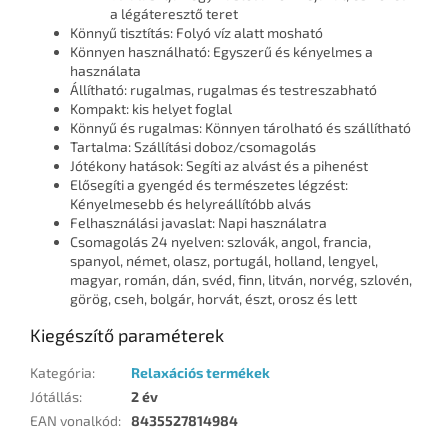
a légáteresztő teret
Könnyű tisztítás: Folyó víz alatt mosható
Könnyen használható: Egyszerű és kényelmes a
használata
Állítható: rugalmas, rugalmas és testreszabható
Kompakt: kis helyet foglal
Könnyű és rugalmas: Könnyen tárolható és szállítható
Tartalma: Szállítási doboz/csomagolás
Jótékony hatások: Segíti az alvást és a pihenést
Elősegíti a gyengéd és természetes légzést:
Kényelmesebb és helyreállítóbb alvás
Felhasználási javaslat: Napi használatra
Csomagolás 24 nyelven: szlovák, angol, francia,
spanyol, német, olasz, portugál, holland, lengyel,
magyar, román, dán, svéd, finn, litván, norvég, szlovén,
görög, cseh, bolgár, horvát, észt, orosz és lett
Kiegészítő paraméterek
Kategória
:
Relaxációs termékek
Jótállás
:
2 év
EAN vonalkód
:
8435527814984