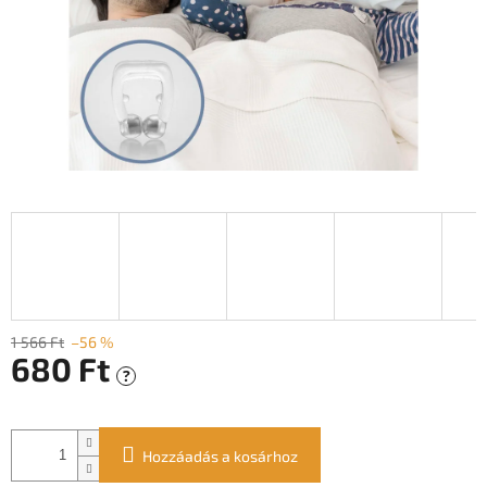
1 566 Ft
–56 %
680 Ft
?
Egységár:
Hozzáadás a kosárhoz