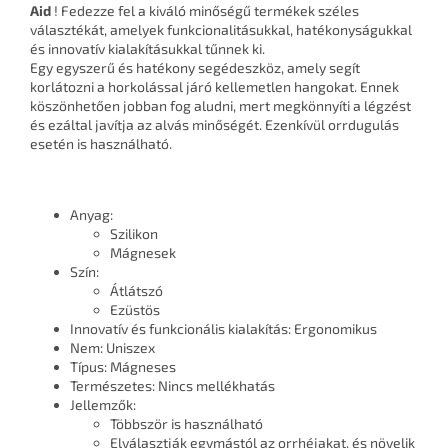
Aid
! Fedezze fel a kiváló minőségű termékek széles
választékát, amelyek funkcionalitásukkal, hatékonyságukkal
és innovatív kialakításukkal tűnnek ki.
Egy egyszerű és hatékony segédeszköz, amely segít
korlátozni a horkolással járó kellemetlen hangokat. Ennek
köszönhetően jobban fog aludni, mert megkönnyíti a légzést
és ezáltal javítja az alvás minőségét. Ezenkívül orrdugulás
esetén is használható.
Anyag:
Szilikon
Mágnesek
Szín:
Átlátszó
Ezüstös
Innovatív és funkcionális kialakítás: Ergonomikus
Nem: Uniszex
Típus: Mágneses
Természetes: Nincs mellékhatás
Jellemzők:
Többször is használható
Elválasztják egymástól az orrhéjakat, és növelik