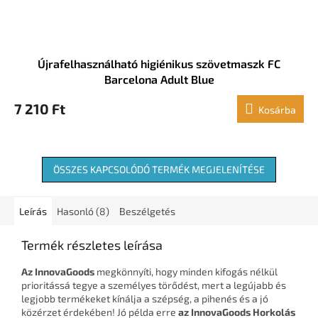
Újrafelhasználható higiénikus szövetmaszk FC
Barcelona Adult Blue
7 210 Ft
Kosárba
ÖSSZES KAPCSOLÓDÓ TERMÉK MEGJELENÍTÉSE
Leírás
Hasonló (8)
Beszélgetés
Termék részletes leírása
Az InnovaGoods
megkönnyíti, hogy minden kifogás nélkül
prioritássá tegye a személyes törődést, mert a legújabb és
legjobb termékeket kínálja a szépség, a pihenés és a jó
közérzet érdekében! Jó példa erre
az InnovaGoods Horkolás