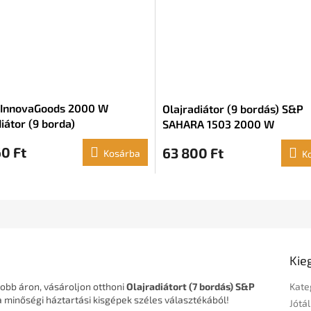
 InnovaGoods 2000 W
Olajradiátor (9 bordás) S&P
iátor (9 borda)
SAHARA 1503 2000 W
0 Ft
63 800 Ft
Kosárba
K
Kie
obb áron, vásároljon otthoni
Olajradiátort (7 bordás) S&P
Kate
 minőségi háztartási kisgépek széles választékából!
Jótál