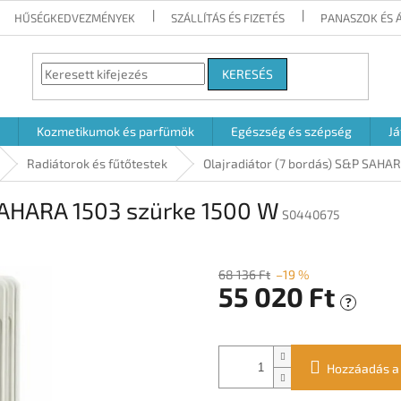
HŰSÉGKEDVEZMÉNYEK
SZÁLLÍTÁS ÉS FIZETÉS
PANASZOK ÉS 
KERESÉS
Kozmetikumok és parfümök
Egészség és szépség
Já
Radiátorok és fűtőtestek
Olajradiátor (7 bordás) S&P SAHA
 SAHARA 1503 szürke 1500 W
S0440675
68 136 Ft
–19 %
55 020 Ft
?
Egységár:
Hozzáadás a