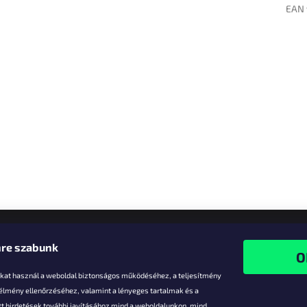
EAN 
re szabunk
-kat használ a weboldal biztonságos működéséhez, a teljesítmény
 élmény ellenőrzéséhez, valamint a lényeges tartalmak és a
t hirdetések további javításához mind a weboldalunkon, mind