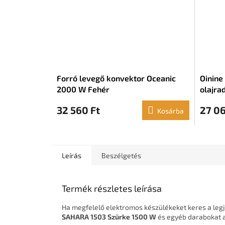
Forró levegő konvektor Oceanic
Oinine
2000 W Fehér
olajrad
32 560 Ft
27 06
Kosárba
Leírás
Beszélgetés
Termék részletes leírása
Ha megfelelő elektromos készülékeket keres a legj
SAHARA 1503 Szürke 1500 W
és egyéb darabokat a