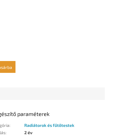
osárba
gészítő paraméterek
gória
:
Radiátorok és fűtőtestek
lás
:
2 év