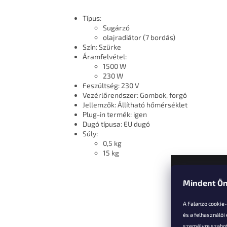
Típus:
Sugárzó
olajradiátor (7 bordás)
Szín: Szürke
Áramfelvétel:
1500 W
230 W
Feszültség: 230 V
Vezérlőrendszer: Gombok, forgó
Jellemzők: Állítható hőmérséklet
Plug-in termék: igen
Dugó típusa: EU dugó
Súly:
0,5 kg
15 kg
Mindent Ön
L
á
A Falanzo cookie
b
és a felhasználói
l
személyre szabot