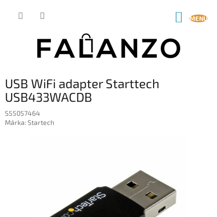
Ugrás
a
KOSÁR
fő
tartalomhoz
USB WiFi adapter Starttech
USB433WACDB
S55057464
Márka:
Startech