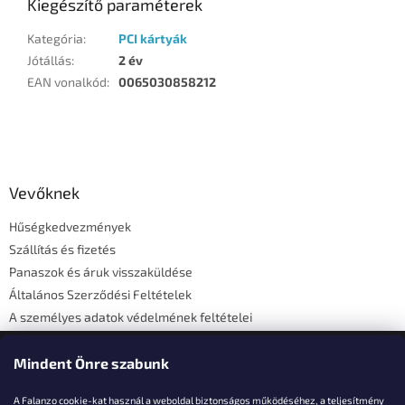
Kiegészítő paraméterek
Kategória
:
PCI kártyák
Jótállás
:
2 év
EAN vonalkód
:
0065030858212
L
á
b
l
Vevőknek
é
Hűségkedvezmények
c
Szállítás és fizetés
Panaszok és áruk visszaküldése
Általános Szerződési Feltételek
A személyes adatok védelmének feltételei
Elérhetőségi adatok
Mindent Önre szabunk
A Falanzo cookie-kat használ a weboldal biztonságos működéséhez, a teljesítmény