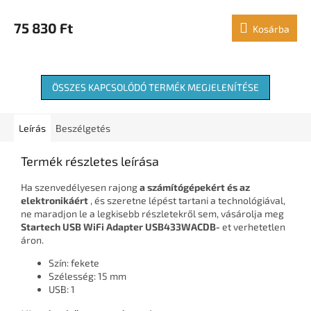
75 830 Ft
Kosárba
ÖSSZES KAPCSOLÓDÓ TERMÉK MEGJELENÍTÉSE
Leírás
Beszélgetés
Termék részletes leírása
Ha szenvedélyesen rajong
a számítógépekért és az
elektronikáért
, és szeretne lépést tartani a technológiával,
ne maradjon le a legkisebb részletekről sem, vásárolja meg
Startech USB WiFi Adapter USB433WACDB-
et verhetetlen
áron.
Szín: fekete
Szélesség: 15 mm
USB: 1