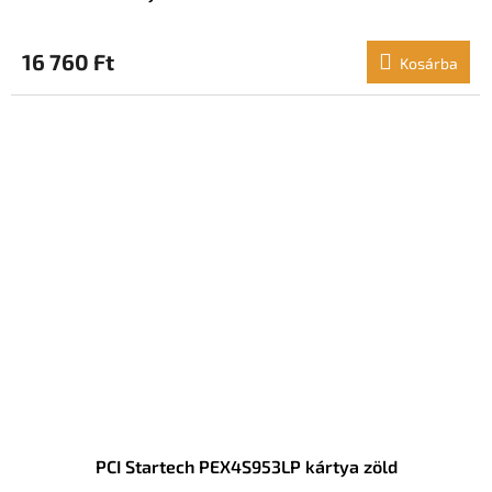
16 760 Ft
Kosárba
PCI Startech PEX4S953LP kártya zöld