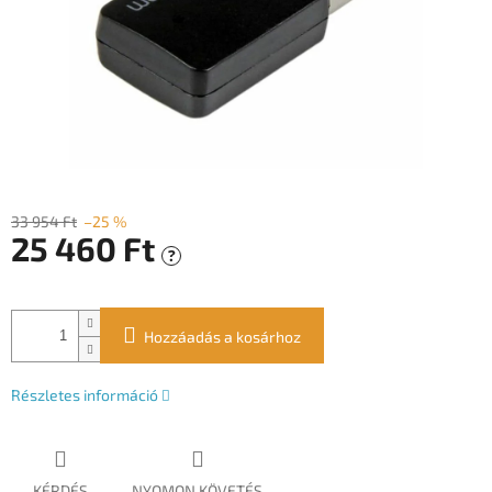
33 954 Ft
–25 %
25 460 Ft
?
Egységár:
Hozzáadás a kosárhoz
Részletes információ
KÉRDÉS
NYOMON KÖVETÉS