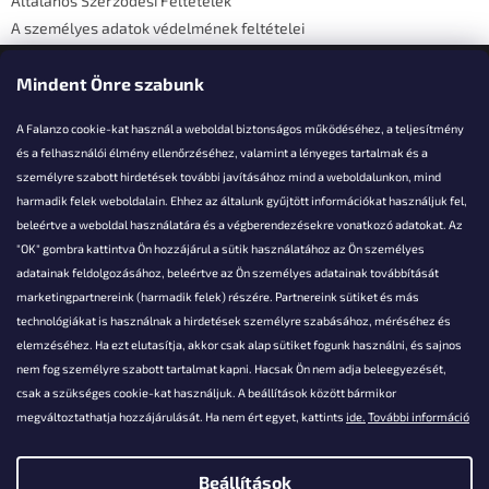
Általános Szerződési Feltételek
A személyes adatok védelmének feltételei
Elérhetőségi adatok
Mindent Önre szabunk
A Falanzo cookie-kat használ a weboldal biztonságos működéséhez, a teljesítmény
és a felhasználói élmény ellenőrzéséhez, valamint a lényeges tartalmak és a
személyre szabott hirdetések további javításához mind a weboldalunkon, mind
Akarsz kérdezni valamit?
harmadik felek weboldalain. Ehhez az általunk gyűjtött információkat használjuk fel,
beleértve a weboldal használatára és a végberendezésekre vonatkozó adatokat. Az
info@falanzo.hu
"OK" gombra kattintva Ön hozzájárul a sütik használatához az Ön személyes
adatainak feldolgozásához, beleértve az Ön személyes adatainak továbbítását
marketingpartnereink (harmadik felek) részére. Partnereink sütiket és más
technológiákat is használnak a hirdetések személyre szabásához, méréséhez és
elemzéséhez. Ha ezt elutasítja, akkor csak alap sütiket fogunk használni, és sajnos
nem fog személyre szabott tartalmat kapni. Hacsak Ön nem adja beleegyezését,
csak a szükséges cookie-kat használjuk. A beállítások között bármikor
megváltoztathatja hozzájárulását. Ha nem ért egyet, kattints
ide.
További információ
Beállítások