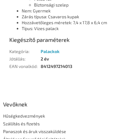
Biztonsági szelep
Nem: Gyermek
Zárás típusa: Csavaros kupak
Hozzávetőleges méretek: 7,4 x 17,8 x 6,4 cm
Típus: Vizes palack
Kiegészítő paraméterek
Kategória
:
Palackok
Jótállás
:
2 év
EAN vonalkód
:
8412497214013
L
á
b
l
Vevőknek
é
Hűségkedvezmények
c
Szállítás és fizetés
Panaszok és áruk visszaküldése