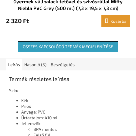
Gyermek vállpalack tetővel és szívószállal Miffy
Niebla PVC Grey (500 ml) (7,3 x 19,5 x 7,3 cm)
2 320 Ft
Kosárba
ÖSSZES KAPCSOLÓDÓ TERMÉK MEGJELENÍTÉSE
Leírás
Hasonló (3)
Beszélgetés
Termék részletes leírása
Szín:
Kék
Piros
Anyaga: PVC
Űrtartalom: 410 ml
Jellemzők:
BPA mentes
Felső fül