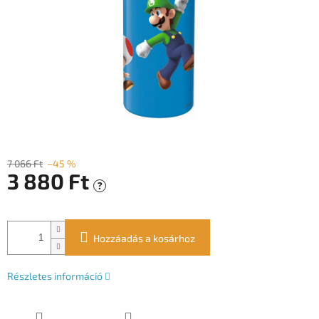
7 066 Ft
–45 %
3 880 Ft
?
Egységár:
Hozzáadás a kosárhoz
Részletes információ