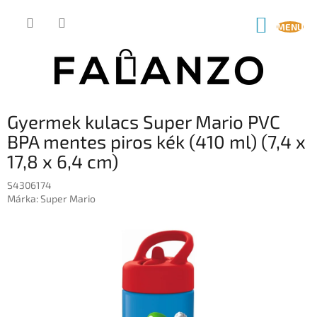
Ugrás
a
KOSÁR
fő
tartalomhoz
Gyermek kulacs Super Mario PVC
BPA mentes piros kék (410 ml) (7,4 x
17,8 x 6,4 cm)
S4306174
Márka:
Super Mario