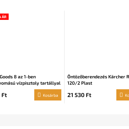
 ÁR
Goods 8 az 1-ben
Öntözőberendezés Kärcher RS 
omású vízpisztoly tartállyal
120/2 Plast
 Ft
21 530 Ft
Kosárba
K