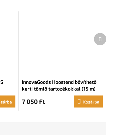
Következő
termék
​​
InnovaGoods Hoostend bővíthető
kerti tömlő tartozékokkal (15 m)
7 050 Ft
osárba
Kosárba