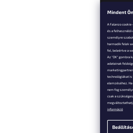
Mindent Ön
L
á
A Falanzo cookie
b
és a felhasználói
l
személyre szabot
é
harmadik felek we
Vevőkne
c
fel, beleértve a 
Az "OK" gombra k
Hűségked
adatainak feldol
Szállítás é
marketingpartnere
Panaszok é
technológiákat i
visszaküld
elemzéséhez. Ha e
Általános 
nem fog személyr
Feltételek
csak a szükséges 
A személy
megváltoztathatja
védelmének
információ
Elérhetősé
Beállítás