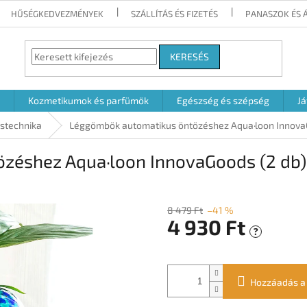
HŰSÉGKEDVEZMÉNYEK
SZÁLLÍTÁS ÉS FIZETÉS
PANASZOK ÉS 
KERESÉS
Kozmetikumok és parfümök
Egészség és szépség
Já
stechnika
Léggömbök automatikus öntözéshez Aqua·loon Innova
zéshez Aqua·loon InnovaGoods (2 db)
8 479 Ft
–41 %
4 930 Ft
?
Egységár:
Hozzáadás a