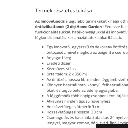
Termék részletes leírása
Az InnovaGoods
a legújabb termékeket kínálja ott
öntözőballonok (2 db) Home Garden
! Fedezze fel 
funkcionalitásukkal, hatékonyságukkal és innovatív k
légkondicionálás, kert, háziállatok, takarítás stb.
Egy innovatív, egyszerű és dekoratív öntözé
öntözését, mivel megköti az oxigént a cserepe
Anyaga: Üveg
Eredeti dizájn
Kézműves stílus
Űrtartalom: 2 x 350 ml
Az öntözés hossza kb. minden léggömb vizére
Könnyen használható, könnyű, felhasználóbar
őket, és tegye bele az edény agyagjába.
A léggömbök több napig cseppenként látják el
Alkalmas minden típusú növényhez
Hozzávetőleges átmérő: 9 cm
Hozzávetőleges hossza: 30 cm
Csomagolás és használati utasítás 24 nyelven 
lengyel, magyar, román, dán, svéd, finn, litván