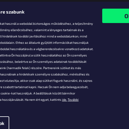
re szabunk
-kat használ a weboldal biztonságos működéséhez, a teljesítmény
 élmény ellenőrzéséhez, valamint a lényeges tartalmak és a
t hirdetések további javításához mind a weboldalunkon, mind
boldalain. Ehhez az általunk gyűjtött információkat használjuk
k
weboldal használatára és a végberendezésekre vonatkozó adatokat.
attintva Ön hozzájárul a sütik használatához az Ön személyes
vezmények
gozásához, beleértve az Ön személyes adatainak továbbítását
s fizetés
ink (harmadik felek) részére. Partnereink sütiket és más
s áruk
s használnak a hirdetések személyre szabásához, méréséhez és
ése
zt elutasítja, akkor csak alap sütiket fogunk használni, és sajnos
Szerződési
e szabott tartalmat kapni. Hacsak Ön nem adja beleegyezését,
cookie-kat használjuk. A beállítások között bármikor
es adatok
 hozzájárulását. Ha nem ért egyet, kattints
ide.
További
 feltételei
gi adatok
ok