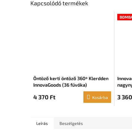
Kapcsolódó termékek
BOMBA
Öntöző kerti öntöző 360º Klerdden
Innova
InnovaGoods (36 fúvóka)
nagyny
4 370 Ft
3 360
Kosárba
Leírás
Beszélgetés