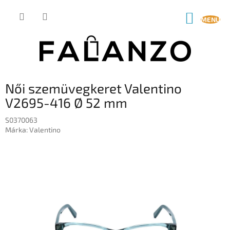
Ugrás
a
KOSÁR
fő
tartalomhoz
Női szemüvegkeret Valentino
V2695-416 Ø 52 mm
S0370063
Márka:
Valentino