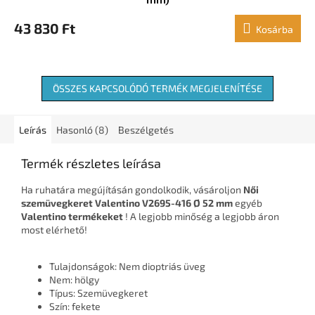
43 830 Ft
Kosárba
ÖSSZES KAPCSOLÓDÓ TERMÉK MEGJELENÍTÉSE
Leírás
Hasonló (8)
Beszélgetés
Termék részletes leírása
Ha ruhatára megújításán gondolkodik, vásároljon
Női
szemüvegkeret Valentino V2695-416 Ø 52 mm
egyéb
Valentino termékeket
! A legjobb minőség a legjobb áron
most elérhető!
Tulajdonságok: Nem dioptriás üveg
Nem: hölgy
Típus: Szemüvegkeret
Szín: fekete