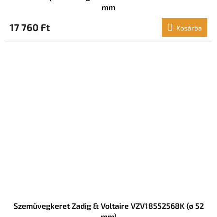
mm
17 760 Ft
Kosárba
Szemüvegkeret Zadig & Voltaire VZV18552568K (ø 52
mm)