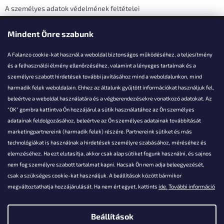
A személyes adatok védelmének feltételei
Elérhetőségi adatok
Mindent Önre szabunk
A Falanzo cookie-kat használ a weboldal biztonságos működéséhez, a teljesítmény
és a felhasználói élmény ellenőrzéséhez, valamint a lényeges tartalmak és a
személyre szabott hirdetések további javításához mind a weboldalunkon, mind
Akarsz kérdezni valamit?
harmadik felek weboldalain. Ehhez az általunk gyűjtött információkat használjuk fel,
beleértve a weboldal használatára és a végberendezésekre vonatkozó adatokat. Az
info@falanzo.hu
"OK" gombra kattintva Ön hozzájárul a sütik használatához az Ön személyes
adatainak feldolgozásához, beleértve az Ön személyes adatainak továbbítását
marketingpartnereink (harmadik felek) részére. Partnereink sütiket és más
technológiákat is használnak a hirdetések személyre szabásához, méréséhez és
elemzéséhez. Ha ezt elutasítja, akkor csak alap sütiket fogunk használni, és sajnos
nem fog személyre szabott tartalmat kapni. Hacsak Ön nem adja beleegyezését,
csak a szükséges cookie-kat használjuk. A beállítások között bármikor
megváltoztathatja hozzájárulását. Ha nem ért egyet, kattints
ide.
További információ
Beállítások