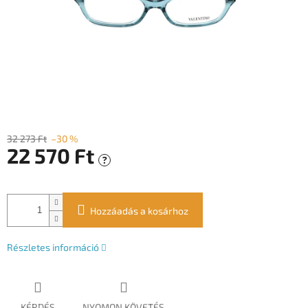
32 273 Ft
–30 %
22 570 Ft
?
Egységár:
Hozzáadás a kosárhoz
Részletes információ
KÉRDÉS
NYOMON KÖVETÉS