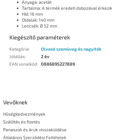
Anyaga: acetát
Tartalma: A termék eredeti dobozával érkezik
Híd: 16 mm
Oldalak: 140 mm
Lencsék: Ø 52 mm
Kiegészítő paraméterek
Kategória
:
Olvasó szemüveg és nagyítók
Jótállás
:
2 év
EAN vonalkód
:
0886895227889
L
á
b
l
Vevőknek
é
Hűségkedvezmények
c
Szállítás és fizetés
Panaszok és áruk visszaküldése
Általános Szerződési Feltételek