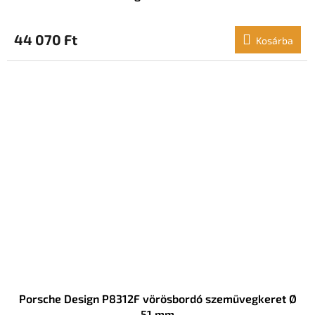
44 070 Ft
Kosárba
Porsche Design P8312F vörösbordó szemüvegkeret Ø
51 mm