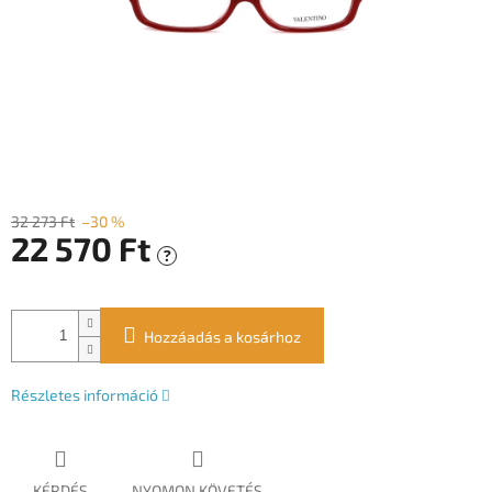
32 273 Ft
–30 %
22 570 Ft
?
Egységár:
Hozzáadás a kosárhoz
Részletes információ
KÉRDÉS
NYOMON KÖVETÉS