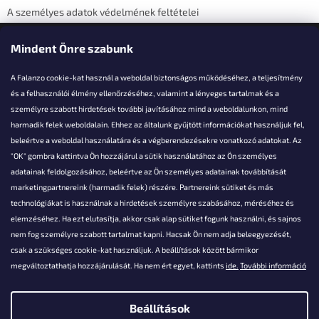
A személyes adatok védelmének feltételei
Elérhetőségi adatok
Mindent Önre szabunk
A Falanzo cookie-kat használ a weboldal biztonságos működéséhez, a teljesítmény
és a felhasználói élmény ellenőrzéséhez, valamint a lényeges tartalmak és a
személyre szabott hirdetések további javításához mind a weboldalunkon, mind
Akarsz kérdezni valamit?
harmadik felek weboldalain. Ehhez az általunk gyűjtött információkat használjuk fel,
beleértve a weboldal használatára és a végberendezésekre vonatkozó adatokat. Az
info@falanzo.hu
"OK" gombra kattintva Ön hozzájárul a sütik használatához az Ön személyes
adatainak feldolgozásához, beleértve az Ön személyes adatainak továbbítását
marketingpartnereink (harmadik felek) részére. Partnereink sütiket és más
technológiákat is használnak a hirdetések személyre szabásához, méréséhez és
elemzéséhez. Ha ezt elutasítja, akkor csak alap sütiket fogunk használni, és sajnos
nem fog személyre szabott tartalmat kapni. Hacsak Ön nem adja beleegyezését,
csak a szükséges cookie-kat használjuk. A beállítások között bármikor
megváltoztathatja hozzájárulását. Ha nem ért egyet, kattints
ide.
További információ
Beállítások