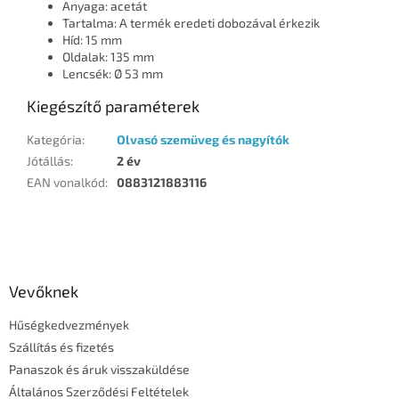
Anyaga: acetát
Tartalma: A termék eredeti dobozával érkezik
Híd: 15 mm
Oldalak: 135 mm
Lencsék: Ø 53 mm
Kiegészítő paraméterek
Kategória
:
Olvasó szemüveg és nagyítók
Jótállás
:
2 év
EAN vonalkód
:
0883121883116
L
á
b
l
Vevőknek
é
Hűségkedvezmények
c
Szállítás és fizetés
Panaszok és áruk visszaküldése
Általános Szerződési Feltételek