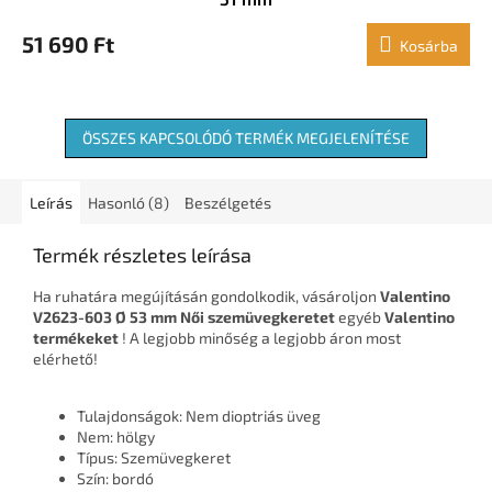
51 690 Ft
Kosárba
ÖSSZES KAPCSOLÓDÓ TERMÉK MEGJELENÍTÉSE
Leírás
Hasonló (8)
Beszélgetés
Termék részletes leírása
Ha ruhatára megújításán gondolkodik, vásároljon
Valentino
V2623-603 Ø 53 mm Női szemüvegkeretet
egyéb
Valentino
termékeket
! A legjobb minőség a legjobb áron most
elérhető!
Tulajdonságok: Nem dioptriás üveg
Nem: hölgy
Típus: Szemüvegkeret
Szín: bordó