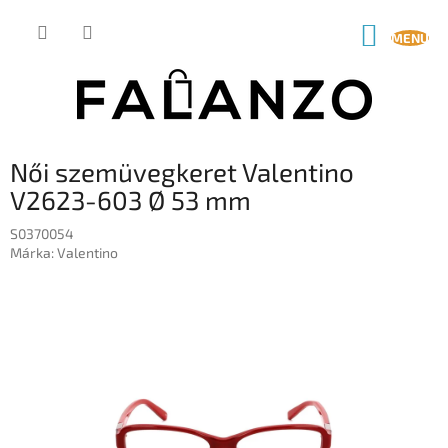
Ugrás
a
KOSÁR
fő
tartalomhoz
Női szemüvegkeret Valentino
V2623-603 Ø 53 mm
S0370054
Márka:
Valentino