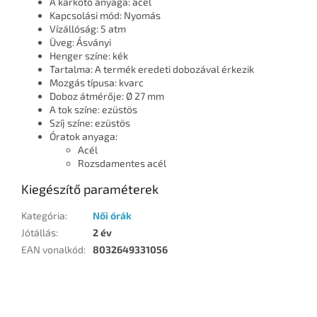
A karkötő anyaga: acél
Kapcsolási mód: Nyomás
Vízállóság: 5 atm
Üveg: Ásványi
Henger színe: kék
Tartalma: A termék eredeti dobozával érkezik
Mozgás típusa: kvarc
Doboz átmérője: Ø 27 mm
A tok színe: ezüstös
Szíj színe: ezüstös
Óratok anyaga:
Acél
Rozsdamentes acél
Kiegészítő paraméterek
Kategória
:
Női órák
Jótállás
:
2 év
EAN vonalkód
:
8032649331056
L
á