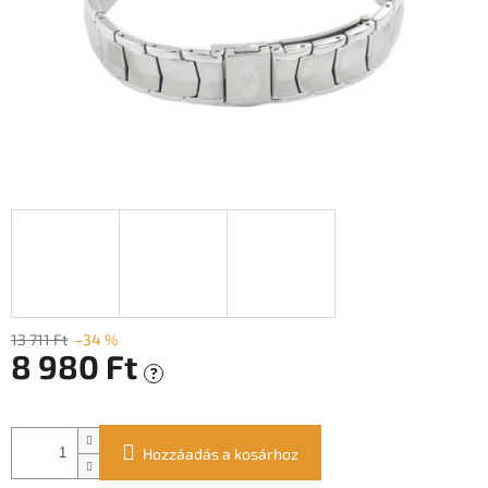
13 711 Ft
–34 %
8 980 Ft
?
Egységár:
Hozzáadás a kosárhoz