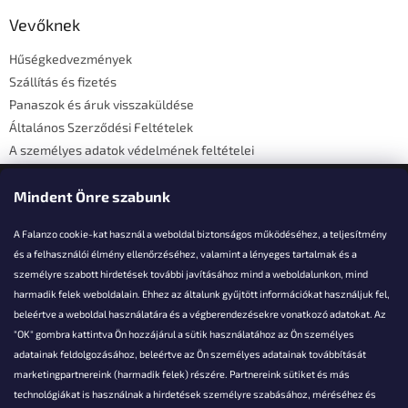
b
l
Vevőknek
é
Hűségkedvezmények
c
Szállítás és fizetés
Panaszok és áruk visszaküldése
Általános Szerződési Feltételek
A személyes adatok védelmének feltételei
Elérhetőségi adatok
Mindent Önre szabunk
A Falanzo cookie-kat használ a weboldal biztonságos működéséhez, a teljesítmény
és a felhasználói élmény ellenőrzéséhez, valamint a lényeges tartalmak és a
személyre szabott hirdetések további javításához mind a weboldalunkon, mind
Akarsz kérdezni valamit?
harmadik felek weboldalain. Ehhez az általunk gyűjtött információkat használjuk fel,
beleértve a weboldal használatára és a végberendezésekre vonatkozó adatokat. Az
info@falanzo.hu
"OK" gombra kattintva Ön hozzájárul a sütik használatához az Ön személyes
adatainak feldolgozásához, beleértve az Ön személyes adatainak továbbítását
marketingpartnereink (harmadik felek) részére. Partnereink sütiket és más
technológiákat is használnak a hirdetések személyre szabásához, méréséhez és