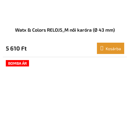
Watx & Colors RELOJ5_M női karóra (Ø 43 mm)
5 610 Ft
Kosárba
BOMBA ÁR