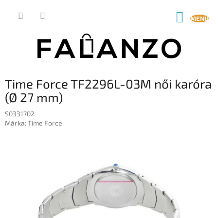
Ugrás
a
KOSÁR
fő
tartalomhoz
Time Force TF2296L-03M női karóra
(Ø 27 mm)
S0331702
Márka:
Time Force