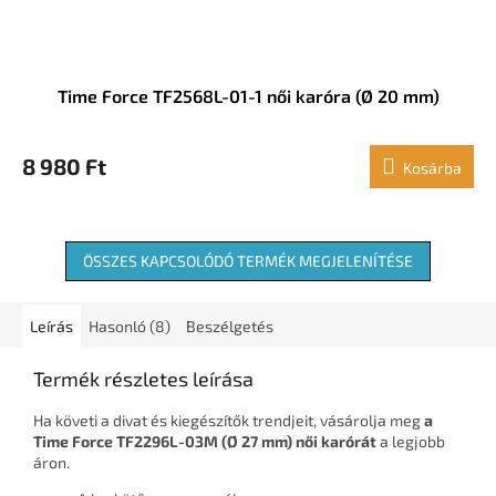
Time Force TF2568L-01-1 női karóra (Ø 20 mm)
8 980 Ft
Kosárba
ÖSSZES KAPCSOLÓDÓ TERMÉK MEGJELENÍTÉSE
Leírás
Hasonló (8)
Beszélgetés
Termék részletes leírása
Ha követi a divat és kiegészítők trendjeit, vásárolja meg
a
Time Force TF2296L-03M (Ø 27 mm) női karórát
a legjobb
áron.