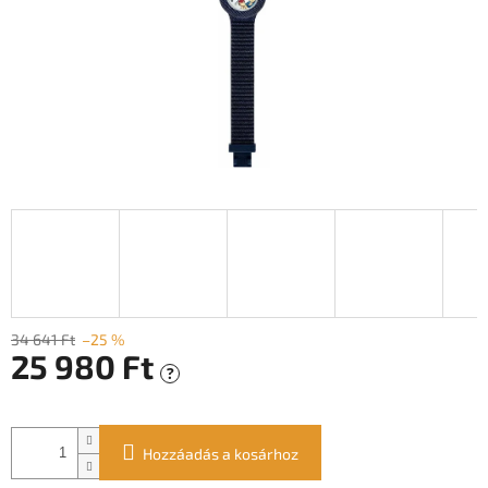
34 641 Ft
–25 %
25 980 Ft
?
Egységár:
Hozzáadás a kosárhoz