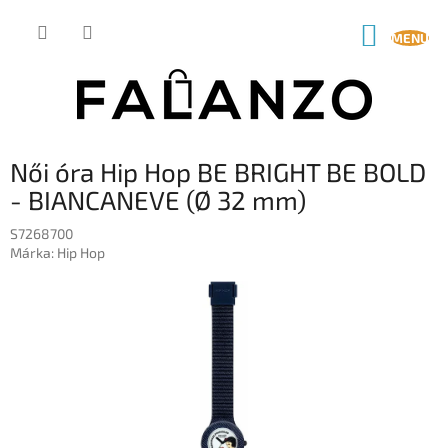
Ugrás
a
KOSÁR
fő
tartalomhoz
Női óra Hip Hop BE BRIGHT BE BOLD
- BIANCANEVE (Ø 32 mm)
S7268700
Márka:
Hip Hop