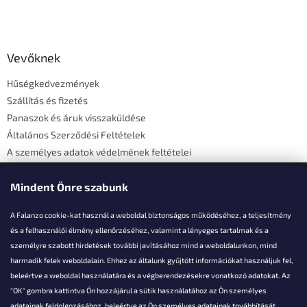
L
á
b
l
Vevőknek
é
Hűségkedvezmények
c
Szállítás és fizetés
Panaszok és áruk visszaküldése
Általános Szerződési Feltételek
A személyes adatok védelmének feltételei
Elérhetőségi adatok
Mindent Önre szabunk
A Falanzo cookie-kat használ a weboldal biztonságos működéséhez, a teljesítmény
és a felhasználói élmény ellenőrzéséhez, valamint a lényeges tartalmak és a
személyre szabott hirdetések további javításához mind a weboldalunkon, mind
Akarsz kérdezni valamit?
harmadik felek weboldalain. Ehhez az általunk gyűjtött információkat használjuk fel,
beleértve a weboldal használatára és a végberendezésekre vonatkozó adatokat. Az
info@falanzo.hu
"OK" gombra kattintva Ön hozzájárul a sütik használatához az Ön személyes
adatainak feldolgozásához, beleértve az Ön személyes adatainak továbbítását