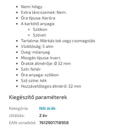
Nem: hölgy
Extra láncszemek: Nem.
Óra típusa: Karóra
A karkötő anyaga:
Szilikon
Szövet
Tartalma: Márkás tok vagy csomagolás
Vízállóság: 5 atm
Üveg: műanyag
Mozgás típusa: kvarc
Óratok átmérője: Ø 32 mm
Szín: fehér
Óra anyaga: szilikon
Szíj színe: kék
Hozzávetőleges átmérő: 32 mm
Kiegészítő paraméterek
Kategória
:
Női órák
Jótállás
:
2 év
EAN vonalkód
:
7612901718958