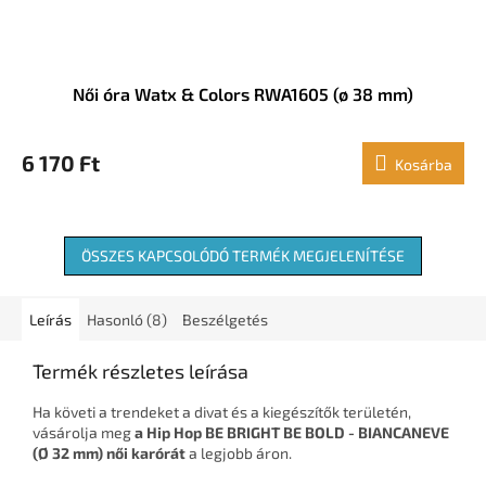
Női óra Watx & Colors RWA1605 (ø 38 mm)
6 170 Ft
Kosárba
ÖSSZES KAPCSOLÓDÓ TERMÉK MEGJELENÍTÉSE
Leírás
Hasonló (8)
Beszélgetés
Termék részletes leírása
Ha követi a trendeket a divat és a kiegészítők területén,
vásárolja meg
a Hip Hop BE BRIGHT BE BOLD - BIANCANEVE
(Ø 32 mm) női karórát
a legjobb áron.