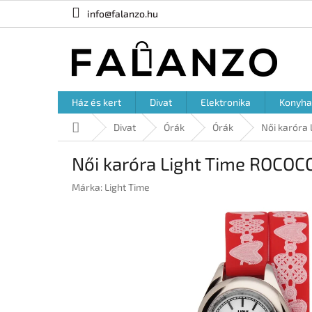
Ugrás
info@falanzo.hu
a
fő
tartalomhoz
Ház és kert
Divat
Elektronika
Konyha
Kezdőlap
Divat
Órák
Órák
Női karóra
Női karóra Light Time ROCOC
Márka:
Light Time