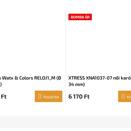
BOMBA ÁR
a Watx & Colors RELOJ1_M (Ø
XTRESS XNA1037-07 női karó
)
34 mm)
 Ft
6 170 Ft
Kosárba
K