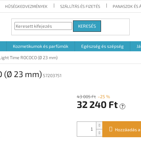
HŰSÉGKEDVEZMÉNYEK
SZÁLLÍTÁS ÉS FIZETÉS
PANASZOK ÉS 
KERESÉS
Kozmetikumok és parfümök
Egészség és szépség
Já
 Light Time ROCOCO (Ø 23 mm)
O (Ø 23 mm)
S7203751
43 005 Ft
–25 %
32 240 Ft
?
Egységár:
Hozzáadás a