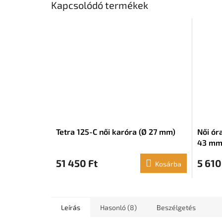
Kapcsolódó termékek
Tetra 125-C női karóra (Ø 27 mm)
Női ór
43 mm
51 450 Ft
5 610
Kosárba
Leírás
Hasonló (8)
Beszélgetés