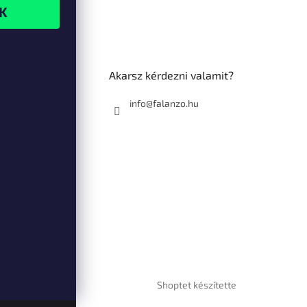
Akarsz kérdezni valamit?
info@falanzo.hu
Shoptet készítette