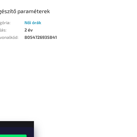
gészítő paraméterek
gória
:
Női órák
lás
:
2 év
vonalkód
:
8054726935841