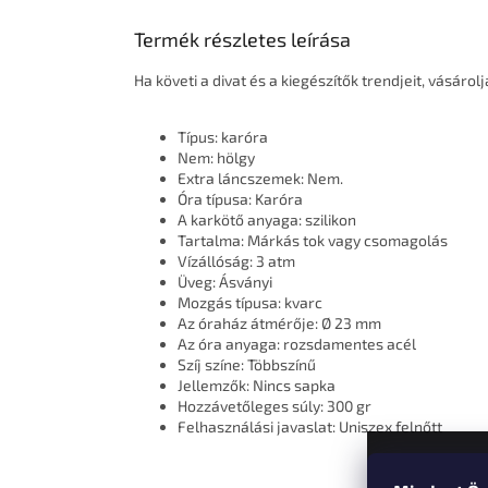
Termék részletes leírása
Ha követi a divat és a kiegészítők trendjeit, vásáro
Típus: karóra
Nem: hölgy
Extra láncszemek: Nem.
Óra típusa: Karóra
A karkötő anyaga: szilikon
Tartalma: Márkás tok vagy csomagolás
Vízállóság: 3 atm
Üveg: Ásványi
Mozgás típusa: kvarc
Az óraház átmérője: Ø 23 mm
Az óra anyaga: rozsdamentes acél
Szíj színe: Többszínű
Jellemzők: Nincs sapka
Hozzávetőleges súly: 300 gr
Felhasználási javaslat: Uniszex felnőtt