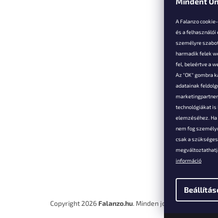
Mindent Ön
L
á
A Falanzo cookie
b
és a felhasználói
l
személyre szabot
é
harmadik felek we
Vevőkne
c
fel, beleértve a 
Az "OK" gombra k
Hűségked
adatainak feldol
Szállítás é
marketingpartnere
Panaszok é
technológiákat i
visszaküld
elemzéséhez. Ha e
Általános 
nem fog személyr
Feltételek
csak a szükséges 
A személy
megváltoztathatja
védelmének
információ
Elérhetősé
Beállítás
Copyright 2026
Falanzo.hu
. Minden jog fenntartva.