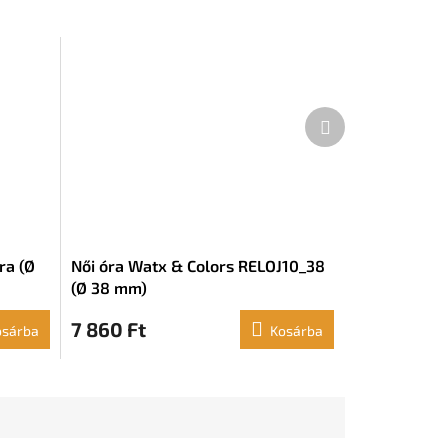
Következő
termék
ra (Ø
Női óra Watx & Colors RELOJ10_38
(Ø 38 mm)
7 860 Ft
osárba
Kosárba