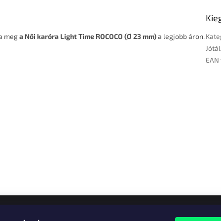
Kie
lja meg
a Női karóra Light Time ROCOCO (Ø 23 mm)
a legjobb áron.
Kate
Jótál
EAN 