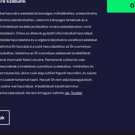
re szabunk
-kat használ a weboldal biztonságos működéséhez, a teljesítmény
 élmény ellenőrzéséhez, valamint a lényeges tartalmak és a
t hirdetések további javításához mind a weboldalunkon, mind
boldalain. Ehhez az általunk gyűjtött információkat használjuk
k
weboldal használatára és a végberendezésekre vonatkozó adatokat.
attintva Ön hozzájárul a sütik használatához az Ön személyes
vezmények
gozásához, beleértve az Ön személyes adatainak továbbítását
s fizetés
ink (harmadik felek) részére. Partnereink sütiket és más
s áruk
s használnak a hirdetések személyre szabásához, méréséhez és
ése
zt elutasítja, akkor csak alap sütiket fogunk használni, és sajnos
Szerződési
e szabott tartalmat kapni. Hacsak Ön nem adja beleegyezését,
cookie-kat használjuk. A beállítások között bármikor
es adatok
 hozzájárulását. Ha nem ért egyet, kattints
ide.
További
 feltételei
gi adatok
ok