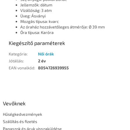
Jellemzők: dátum
Vízállóság: 3 atm
Üveg: Ásványi
Mozgás típusa: kvarc
Az óraház hozzávetőleges átmérője: Ø 39 mm
Óra típusa: Karóra
Kiegészítő paraméterek
Kategória
:
Női órák
Jótállás
:
2 év
EAN vonalkód
:
8054726939955
L
á
b
l
Vevőknek
é
Hűségkedvezmények
c
Szállítás és fizetés
Panaszok és áruk visszaküldése