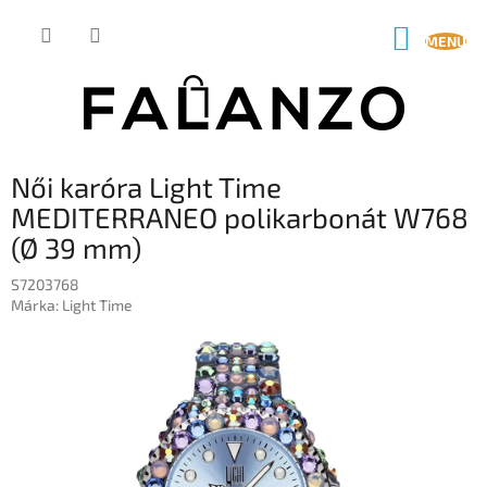
Ugrás
a
KOSÁR
fő
tartalomhoz
Női karóra Light Time
MEDITERRANEO polikarbonát W768
(Ø 39 mm)
S7203768
Márka:
Light Time