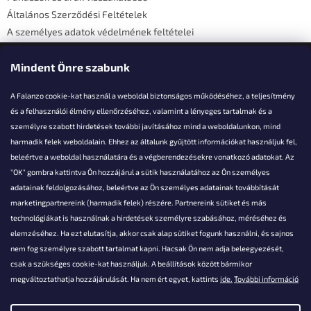
Általános Szerződési Feltételek
A személyes adatok védelmének feltételei
Elérhetőségi adatok
Mindent Önre szabunk
A Falanzo cookie-kat használ a weboldal biztonságos működéséhez, a teljesítmény
és a felhasználói élmény ellenőrzéséhez, valamint a lényeges tartalmak és a
személyre szabott hirdetések további javításához mind a weboldalunkon, mind
Akarsz kérdezni valamit?
harmadik felek weboldalain. Ehhez az általunk gyűjtött információkat használjuk fel,
beleértve a weboldal használatára és a végberendezésekre vonatkozó adatokat. Az
info@falanzo.hu
"OK" gombra kattintva Ön hozzájárul a sütik használatához az Ön személyes
adatainak feldolgozásához, beleértve az Ön személyes adatainak továbbítását
marketingpartnereink (harmadik felek) részére. Partnereink sütiket és más
technológiákat is használnak a hirdetések személyre szabásához, méréséhez és
elemzéséhez. Ha ezt elutasítja, akkor csak alap sütiket fogunk használni, és sajnos
nem fog személyre szabott tartalmat kapni. Hacsak Ön nem adja beleegyezését,
csak a szükséges cookie-kat használjuk. A beállítások között bármikor
megváltoztathatja hozzájárulását. Ha nem ért egyet, kattints
ide.
További információ