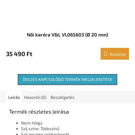
Női karóra V&L VL065603 (Ø 20 mm)
35 490 Ft
Kosárba
ÖSSZES KAPCSOLÓDÓ TERMÉK MEGJELENÍTÉSE
Leírás
Hasonló (8)
Beszélgetés
Termék részletes leírása
Nem: hölgy
Szíj színe: Többszínű
Szíj anyaga: polikarbonát