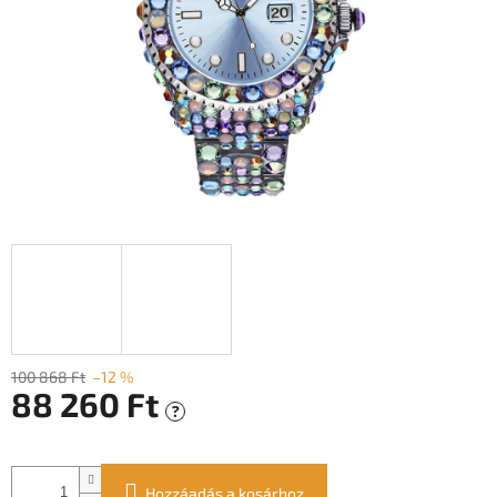
100 868 Ft
–12 %
88 260 Ft
?
Egységár:
Hozzáadás a kosárhoz