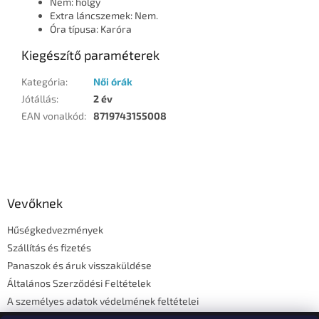
Nem: hölgy
Extra láncszemek: Nem.
Óra típusa: Karóra
Kiegészítő paraméterek
Kategória
:
Női órák
Jótállás
:
2 év
EAN vonalkód
:
8719743155008
L
á
b
l
Vevőknek
é
Hűségkedvezmények
c
Szállítás és fizetés
Panaszok és áruk visszaküldése
Általános Szerződési Feltételek
A személyes adatok védelmének feltételei
Elérhetőségi adatok