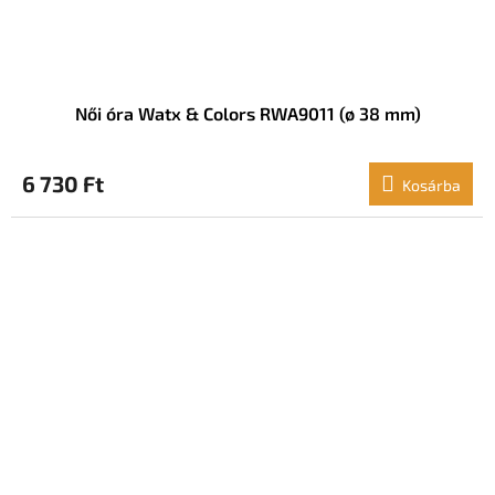
Női óra Watx & Colors RWA9011 (ø 38 mm)
6 730 Ft
Kosárba