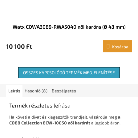
Watx COWA3089-RWA5040 női karóra (Ø 43 mm)
10 100 Ft
Kosárba
ÖSSZES KAPCSOLÓDÓ TERMÉK MEGJELENÍTÉSE
Leírás
Hasonló (8)
Beszélgetés
Termék részletes leírása
Ha követi a divat és kiegészítők trendjeit, vásárolja meg
a
CO88 Collection 8CW-10050 női karórát
a legjobb áron.