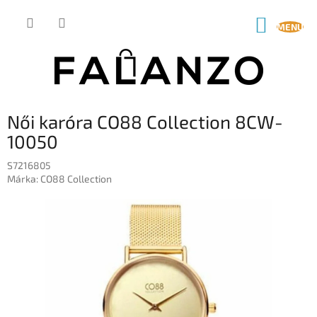
Ugrás
a
KOSÁR
fő
tartalomhoz
Női karóra CO88 Collection 8CW-
10050
S7216805
Márka:
CO88 Collection