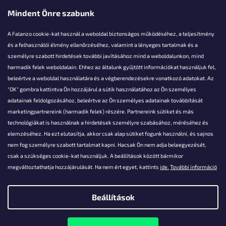
Mindent Önre szabunk
A Falanzo cookie-kat használ a weboldal biztonságos működéséhez, a teljesítmény
és a felhasználói élmény ellenőrzéséhez, valamint a lényeges tartalmak és a
személyre szabott hirdetések további javításához mind a weboldalunkon, mind
Akarsz kérdezni valamit?
harmadik felek weboldalain. Ehhez az általunk gyűjtött információkat használjuk fel,
beleértve a weboldal használatára és a végberendezésekre vonatkozó adatokat. Az
info@falanzo.hu
"OK" gombra kattintva Ön hozzájárul a sütik használatához az Ön személyes
adatainak feldolgozásához, beleértve az Ön személyes adatainak továbbítását
marketingpartnereink (harmadik felek) részére. Partnereink sütiket és más
technológiákat is használnak a hirdetések személyre szabásához, méréséhez és
elemzéséhez. Ha ezt elutasítja, akkor csak alap sütiket fogunk használni, és sajnos
nem fog személyre szabott tartalmat kapni. Hacsak Ön nem adja beleegyezését,
csak a szükséges cookie-kat használjuk. A beállítások között bármikor
megváltoztathatja hozzájárulását. Ha nem ért egyet, kattints
ide.
További információ
Beállítások
Shoptet készítette