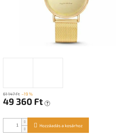
61 147 Ft
–19 %
49 360 Ft
?
Egységár:
Hozzáadás a kosárhoz