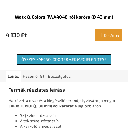
Watx & Colors RWA4046 női karóra (Ø 43 mm)
4 130 Ft
Kosárba
ÖSSZES KAPCSOLÓDÓ TERMÉK MEGJELENÍTÉSE
Leírás
Hasonló (8)
Beszélgetés
Termék részletes leírása
Ha követi a divat és a kiegészítők trendjeit, vásárolja meg
a
Liu·Jo TLJ901 (Ø 36 mm) női karórát
a legjobb áron.
Szíj színe: rózsaszín
A tok színe: rózsaszín
A karkötő anyaga: acél