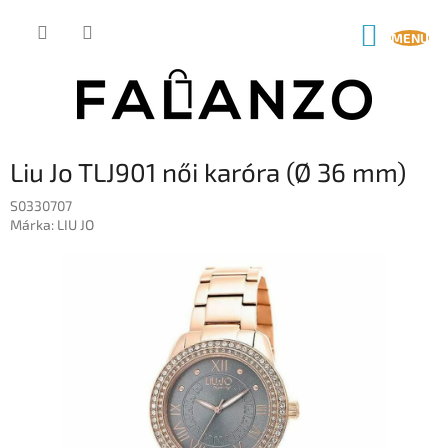
Ugrás
a
KOSÁR
fő
tartalomhoz
Liu Jo TLJ901 női karóra (Ø 36 mm)
S0330707
Márka:
LIU JO