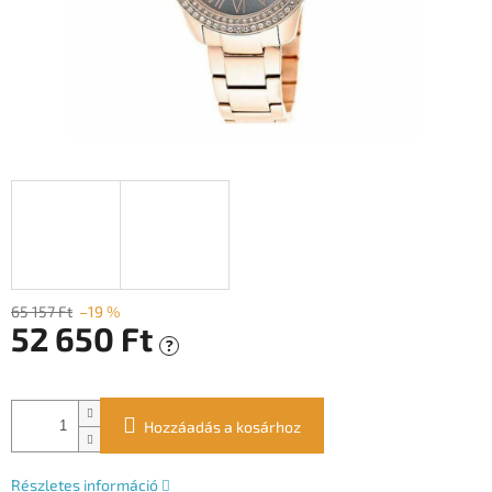
65 157 Ft
–19 %
52 650 Ft
?
Egységár:
Hozzáadás a kosárhoz
Részletes információ