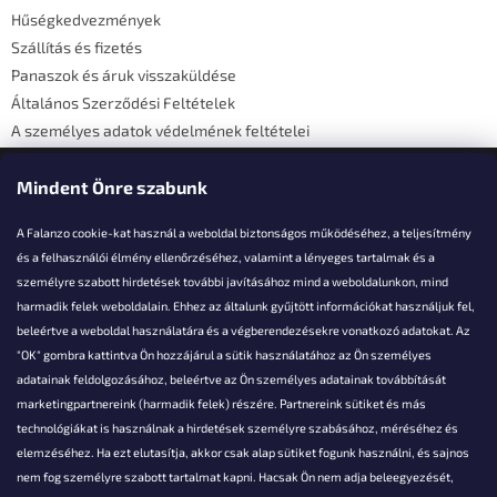
é
Hűségkedvezmények
c
Szállítás és fizetés
Panaszok és áruk visszaküldése
Általános Szerződési Feltételek
A személyes adatok védelmének feltételei
Elérhetőségi adatok
Mindent Önre szabunk
A Falanzo cookie-kat használ a weboldal biztonságos működéséhez, a teljesítmény
és a felhasználói élmény ellenőrzéséhez, valamint a lényeges tartalmak és a
személyre szabott hirdetések további javításához mind a weboldalunkon, mind
Akarsz kérdezni valamit?
harmadik felek weboldalain. Ehhez az általunk gyűjtött információkat használjuk fel,
beleértve a weboldal használatára és a végberendezésekre vonatkozó adatokat. Az
info@falanzo.hu
"OK" gombra kattintva Ön hozzájárul a sütik használatához az Ön személyes
adatainak feldolgozásához, beleértve az Ön személyes adatainak továbbítását
marketingpartnereink (harmadik felek) részére. Partnereink sütiket és más
technológiákat is használnak a hirdetések személyre szabásához, méréséhez és
elemzéséhez. Ha ezt elutasítja, akkor csak alap sütiket fogunk használni, és sajnos
nem fog személyre szabott tartalmat kapni. Hacsak Ön nem adja beleegyezését,