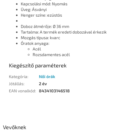
Kapcsolási mód: Nyomás
Üveg: Ásványi
Henger színe: ezüstös
Doboz átmérője: Ø 36 mm
Tartalma: A termék eredeti dobozával érkezik
Mozgás típusa: kvarc
Óratok anyaga:
Acél
Rozsdamentes acél
Kiegészítő paraméterek
Kategória
:
Női órák
Jótállás
:
2 év
EAN vonalkód
:
8434103146518
L
á
b
l
Vevőknek