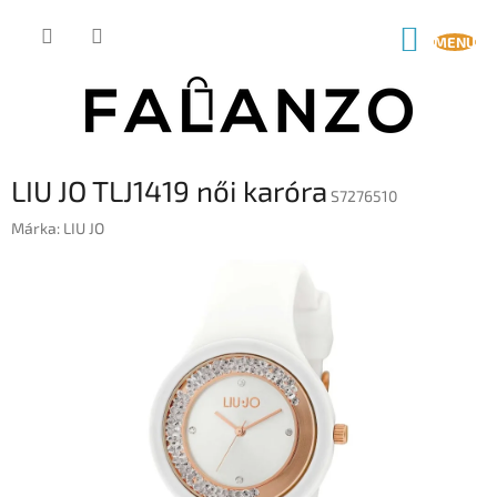
Ugrás
a
KOSÁR
fő
tartalomhoz
LIU JO TLJ1419 női karóra
S7276510
Márka:
LIU JO