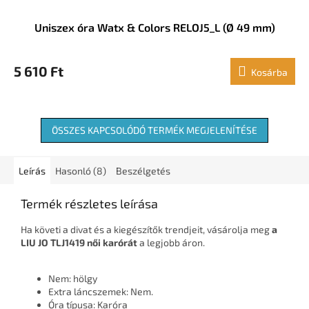
Uniszex óra Watx & Colors RELOJ5_L (Ø 49 mm)
5 610 Ft
Kosárba
ÖSSZES KAPCSOLÓDÓ TERMÉK MEGJELENÍTÉSE
Leírás
Hasonló (8)
Beszélgetés
Termék részletes leírása
Ha követi a divat és a kiegészítők trendjeit, vásárolja meg
a
LIU JO TLJ1419 női karórát
a legjobb áron.
Nem: hölgy
Extra láncszemek: Nem.
Óra típusa: Karóra