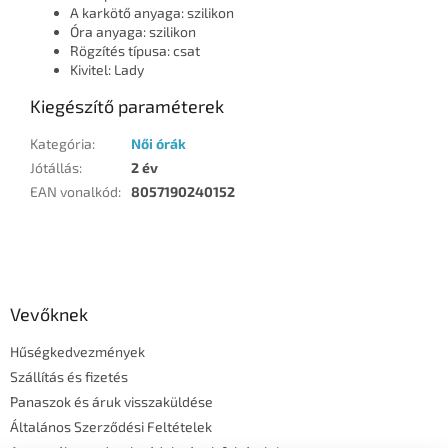
A karkötő anyaga: szilikon
Óra anyaga: szilikon
Rögzítés típusa: csat
Kivitel: Lady
Kiegészítő paraméterek
Kategória
:
Női órák
Jótállás
:
2 év
EAN vonalkód
:
8057190240152
L
á
b
l
Vevőknek
é
Hűségkedvezmények
c
Szállítás és fizetés
Panaszok és áruk visszaküldése
Általános Szerződési Feltételek