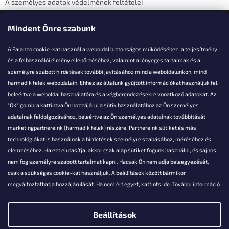
A személyes adatok védelmének feltételei
Elérhetőségi adatok
Mindent Önre szabunk
A Falanzo cookie-kat használ a weboldal biztonságos működéséhez, a teljesítmény
és a felhasználói élmény ellenőrzéséhez, valamint a lényeges tartalmak és a
személyre szabott hirdetések további javításához mind a weboldalunkon, mind
Akarsz kérdezni valamit?
harmadik felek weboldalain. Ehhez az általunk gyűjtött információkat használjuk fel,
beleértve a weboldal használatára és a végberendezésekre vonatkozó adatokat. Az
info@falanzo.hu
"OK" gombra kattintva Ön hozzájárul a sütik használatához az Ön személyes
adatainak feldolgozásához, beleértve az Ön személyes adatainak továbbítását
marketingpartnereink (harmadik felek) részére. Partnereink sütiket és más
technológiákat is használnak a hirdetések személyre szabásához, méréséhez és
elemzéséhez. Ha ezt elutasítja, akkor csak alap sütiket fogunk használni, és sajnos
nem fog személyre szabott tartalmat kapni. Hacsak Ön nem adja beleegyezését,
csak a szükséges cookie-kat használjuk. A beállítások között bármikor
megváltoztathatja hozzájárulását. Ha nem ért egyet, kattints
ide.
További információ
Beállítások
Shoptet készítette