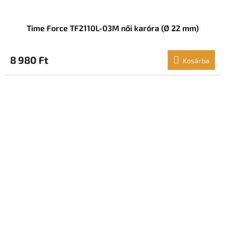
Time Force TF2110L-03M női karóra (Ø 22 mm)
8 980 Ft
Kosárba