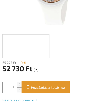
65 272 Ft
–19 %
52 730 Ft
?
Egységár:
Hozzáadás a kosárhoz
Részletes információ