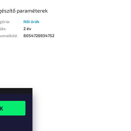
gészítő paraméterek
gória
:
Női órák
lás
:
2 év
vonalkód
:
8054726934752