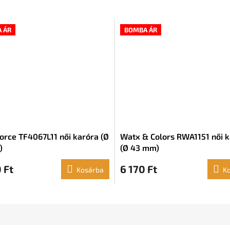
 ÁR
BOMBA ÁR
orce TF4067L11 női karóra (Ø
Watx & Colors RWA1151 női 
)
(Ø 43 mm)
 Ft
6 170 Ft
Kosárba
K