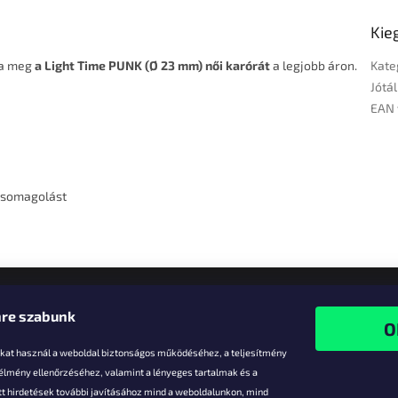
Kie
lja meg
a Light Time PUNK (Ø 23 mm) női karórát
a legjobb áron.
Kate
Jótál
EAN 
 csomagolást
re szabunk
-kat használ a weboldal biztonságos működéséhez, a teljesítmény
 élmény ellenőrzéséhez, valamint a lényeges tartalmak és a
t hirdetések további javításához mind a weboldalunkon, mind