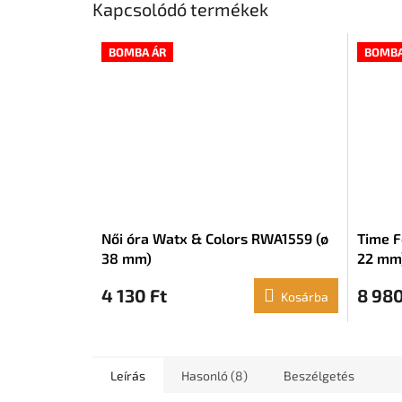
Kapcsolódó termékek
BOMBA ÁR
BOMBA
Női óra Watx & Colors RWA1559 (ø
Time F
38 mm)
22 mm
4 130 Ft
8 980
Kosárba
Leírás
Hasonló (8)
Beszélgetés