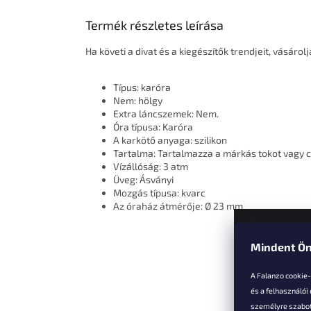
Termék részletes leírása
Ha követi a divat és a kiegészítők trendjeit, vásáro
Típus: karóra
Nem: hölgy
Extra láncszemek: Nem.
Óra típusa: Karóra
A karkötő anyaga: szilikon
Tartalma: Tartalmazza a márkás tokot vagy
Vízállóság: 3 atm
Üveg: Ásványi
Mozgás típusa: kvarc
Az óraház átmérője: Ø 23 mm
Mindent Ön
L
á
A Falanzo cookie
b
és a felhasználói
l
személyre szabot