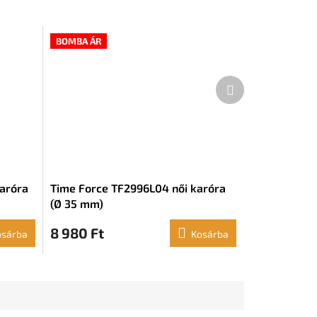
BOMBA ÁR
Következő
termék
karóra
Time Force TF2996L04 női karóra
(Ø 35 mm)
8 980 Ft
osárba
Kosárba