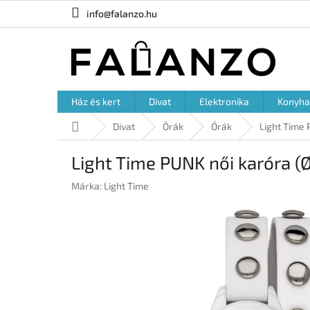
Ugrás
info@falanzo.hu
a
fő
tartalomhoz
Ház és kert
Divat
Elektronika
Konyha
Kezdőlap
Divat
Órák
Órák
Light Time 
Light Time PUNK női karóra (
Márka:
Light Time