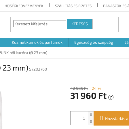
HŰSÉGKEDVEZMÉNYEK
SZÁLLÍTÁS ÉS FIZETÉS
PANASZOK ÉS 
KERESÉS
Kozmetikumok és parfümök
Egészség és szépség
Já
PUNK női karóra (Ø 23 mm)
Ø 23 mm)
S7203760
42 585 Ft
–24 %
31 960 Ft
?
Egységár:
Hozzáadás a