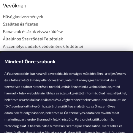
l
Vevőknek
é
Hűségkedvezmények
c
Szállítás és fizetés
Panaszok és áruk visszaküldése
Általános Szerződési Feltételek
A személyes adatok védelmének feltételei
Elérhetőségi adatok
Mindent Önre szabunk
A Falanzo cookie-kat használ a weboldal biztonságos működéséhez, a teljesítmény
és a felhasználói élmény ellenőrzéséhez, valamint a lényeges tartalmak és a
személyre szabott hirdetések további javításához mind a weboldalunkon, mind
Akarsz kérdezni valamit?
harmadik felek weboldalain. Ehhez az általunk gyűjtött információkat használjuk fel,
beleértve a weboldal használatára és a végberendezésekre vonatkozó adatokat. Az
info@falanzo.hu
"OK" gombra kattintva Ön hozzájárul a sütik használatához az Ön személyes
adatainak feldolgozásához, beleértve az Ön személyes adatainak továbbítását
marketingpartnereink (harmadik felek) részére. Partnereink sütiket és más
technológiákat is használnak a hirdetések személyre szabásához, méréséhez és
elemzéséhez. Ha ezt elutasítja, akkor csak alap sütiket fogunk használni, és sajnos