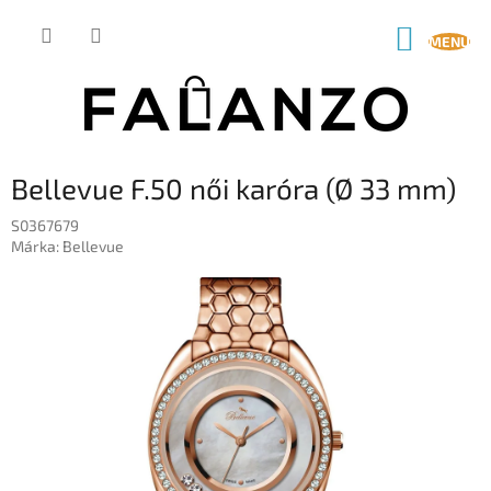
Ugrás
a
KOSÁR
fő
tartalomhoz
Bellevue F.50 női karóra (Ø 33 mm)
S0367679
Márka:
Bellevue