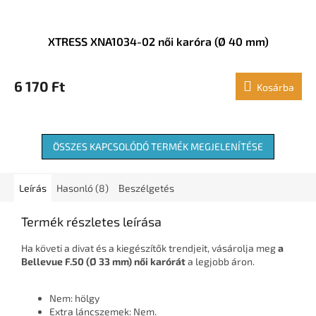
XTRESS XNA1034-02 női karóra (Ø 40 mm)
6 170 Ft
Kosárba
ÖSSZES KAPCSOLÓDÓ TERMÉK MEGJELENÍTÉSE
Leírás
Hasonló (8)
Beszélgetés
Termék részletes leírása
Ha követi a divat és a kiegészítők trendjeit, vásárolja meg
a
Bellevue F.50 (Ø 33 mm) női karórát
a legjobb áron.
Nem: hölgy
Extra láncszemek: Nem.