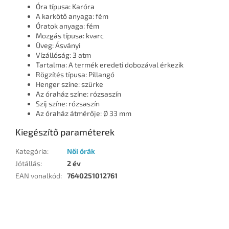
Óra típusa: Karóra
A karkötő anyaga: fém
Óratok anyaga: fém
Mozgás típusa: kvarc
Üveg: Ásványi
Vízállóság: 3 atm
Tartalma: A termék eredeti dobozával érkezik
Rögzítés típusa: Pillangó
Henger színe: szürke
Az óraház színe: rózsaszín
Szíj színe: rózsaszín
Az óraház átmérője: Ø 33 mm
Kiegészítő paraméterek
Kategória
:
Női órák
Jótállás
:
2 év
EAN vonalkód
:
7640251012761
L
á
b