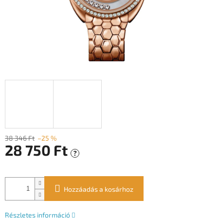
38 346 Ft
–25 %
28 750 Ft
?
Egységár:
Hozzáadás a kosárhoz
Részletes információ