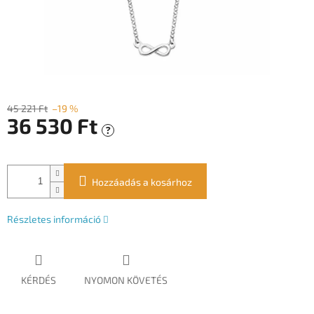
45 221 Ft
–19 %
36 530 Ft
?
Egységár:
Hozzáadás a kosárhoz
Részletes információ
KÉRDÉS
NYOMON KÖVETÉS