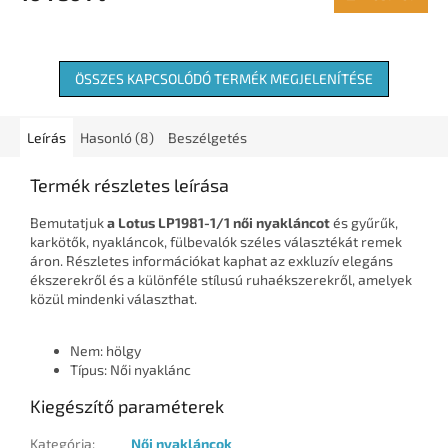
ÖSSZES KAPCSOLÓDÓ TERMÉK MEGJELENÍTÉSE
Leírás
Hasonló (8)
Beszélgetés
Termék részletes leírása
Bemutatjuk
a Lotus LP1981-1/1 női nyakláncot
és gyűrűk,
karkötők, nyakláncok, fülbevalók széles választékát remek
áron. Részletes információkat kaphat az exkluzív elegáns
ékszerekről és a különféle stílusú ruhaékszerekről, amelyek
közül mindenki választhat.
Nem: hölgy
Típus: Női nyaklánc
Kiegészítő paraméterek
Kategória
:
Női nyakláncok