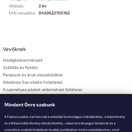
Jótállás
:
2 év
EAN vonalkód
:
8430622750762
L
á
b
l
Vevőknek
é
Hűségkedvezmények
c
Szállítás és fizetés
Panaszok és áruk visszaküldése
Általános Szerződési Feltételek
A személyes adatok védelmének feltételei
Elérhetőségi adatok
Mindent Önre szabunk
A Falanzo cookie-kat használ a weboldal biztonságos működéséhez, a teljesítmény
és a felhasználói élmény ellenőrzéséhez, valamint a lényeges tartalmak és a
személyre szabott hirdetések további javításához mind a weboldalunkon, mind
Akarsz kérdezni valamit?