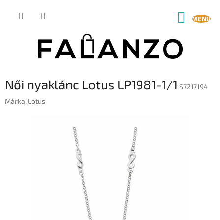
Ugrás
a
KOSÁR
fő
tartalomhoz
Női nyaklánc Lotus LP1981-1/1
S7217194
Márka:
Lotus