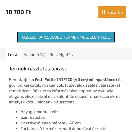
10 780 Ft
Kosárba
ÖSSZES KAPCSOLÓDÓ TERMÉK MEGJELENÍTÉSE
Leírás
Hasonló (8)
Beszélgetés
Termék részletes leírása
Bemutatjuk
a Folli Follie 1N7F120 (40 cm) női nyakláncot
és
gyűrűk, karkötők, nyakláncok, fülbevalók széles választékát
remek áron. Részletes információkat kaphat az exkluzív
elegáns ékszerekről és a különféle stílusú ruhaékszerekről,
amelyek közül mindenki választhat.
Anyaga: menta ezüst
Szín: ezüstös
Hozzávetőleges méretek: 40 cm
Tartalma: A termék eredeti dobozával érkezik