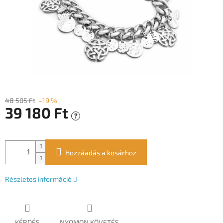
48 505 Ft
–19 %
39 180 Ft
?
Egységár:
Hozzáadás a kosárhoz
Részletes információ
KÉRDÉS
NYOMON KÖVETÉS