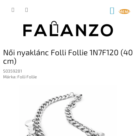
Ugrás
a
KOSÁR
fő
tartalomhoz
Női nyaklánc Folli Follie 1N7F120 (40
cm)
S0359281
Márka:
Folli Follie