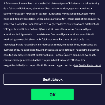
A Falanzo cookie-kat használ a weboldal biztonságos működéséhez, a teljesítmény
és a felhasználói élmény ellenőrzéséhez, valamint a lényeges tartalmak és a
személyre szabott hirdetések további javításához mind a weboldalunkon, mind
Akarsz kérdezni valamit?
harmadik felek weboldalain. Ehhez az általunk gyűjtött információkat használjuk fel,
beleértve a weboldal használatára és a végberendezésekre vonatkozó adatokat. Az
info@falanzo.hu
"OK" gombra kattintva Ön hozzájárul a sütik használatához az Ön személyes
adatainak feldolgozásához, beleértve az Ön személyes adatainak továbbítását
marketingpartnereink (harmadik felek) részére. Partnereink sütiket és más
technológiákat is használnak a hirdetések személyre szabásához, méréséhez és
elemzéséhez. Ha ezt elutasítja, akkor csak alap sütiket fogunk használni, és sajnos
nem fog személyre szabott tartalmat kapni. Hacsak Ön nem adja beleegyezését,
csak a szükséges cookie-kat használjuk. A beállítások között bármikor
megváltoztathatja hozzájárulását. Ha nem ért egyet, kattints
ide.
További információ
Beállítások
Shoptet készítette
Copyright 2026
Falanzo.hu
. Minden jog fenntartva.