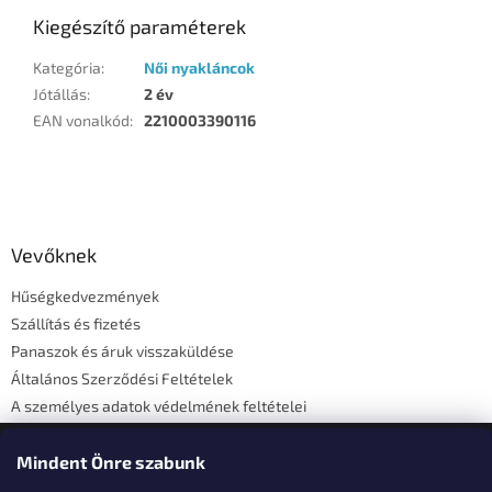
Kiegészítő paraméterek
Kategória
:
Női nyakláncok
Jótállás
:
2 év
EAN vonalkód
:
2210003390116
L
á
b
l
Vevőknek
é
Hűségkedvezmények
c
Szállítás és fizetés
Panaszok és áruk visszaküldése
Általános Szerződési Feltételek
A személyes adatok védelmének feltételei
Elérhetőségi adatok
Mindent Önre szabunk