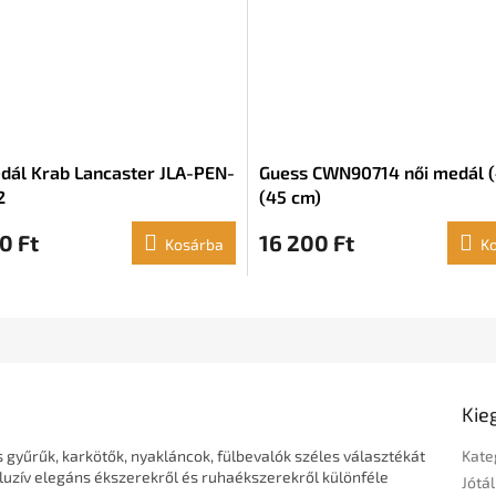
dál Krab Lancaster JLA-PEN-
Guess CWN90714 női medál (
2
(45 cm)
0 Ft
16 200 Ft
Kosárba
K
Kie
 gyűrűk, karkötők, nyakláncok, fülbevalók széles választékát
Kate
luzív elegáns ékszerekről és ruhaékszerekről különféle
Jótál