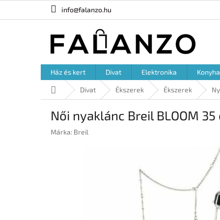
Ugrás
info@falanzo.hu
a
fő
tartalomhoz
Ház és kert
Divat
Elektronika
Konyha
Kezdőlap
Divat
Ékszerek
Ékszerek
Ny
Női nyaklánc Breil BLOOM 35
Márka:
Breil