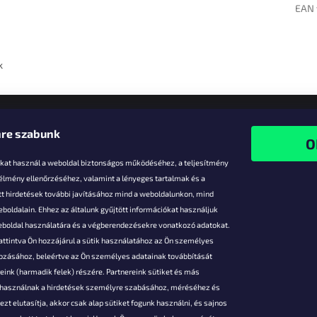
EAN 
k
re szabunk
-kat használ a weboldal biztonságos működéséhez, a teljesítmény
 élmény ellenőrzéséhez, valamint a lényeges tartalmak és a
t hirdetések további javításához mind a weboldalunkon, mind
boldalain. Ehhez az általunk gyűjtött információkat használjuk
k
weboldal használatára és a végberendezésekre vonatkozó adatokat.
attintva Ön hozzájárul a sütik használatához az Ön személyes
vezmények
gozásához, beleértve az Ön személyes adatainak továbbítását
s fizetés
ink (harmadik felek) részére. Partnereink sütiket és más
s áruk
s használnak a hirdetések személyre szabásához, méréséhez és
ése
zt elutasítja, akkor csak alap sütiket fogunk használni, és sajnos
Szerződési