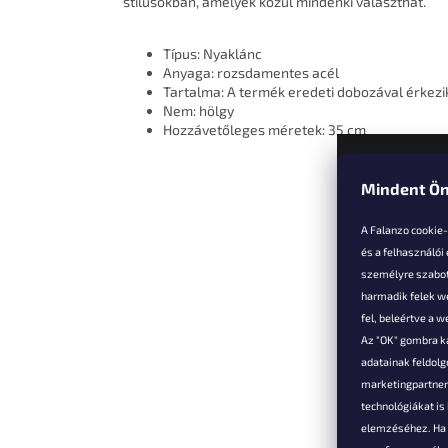
stílusokban, amelyek közül mindenki választhat.
Típus: Nyaklánc
Anyaga: rozsdamentes acél
Tartalma: A termék eredeti dobozával érkezi
Nem: hölgy
Hozzávetőleges méretek: 35 cm
Mindent Ön
L
á
A Falanzo cookie
b
és a felhasználói
l
személyre szabot
é
harmadik felek we
Vevőkne
c
fel, beleértve a 
Az "OK" gombra k
Hűségked
adatainak feldol
Szállítás é
marketingpartnere
Panaszok é
technológiákat i
visszaküld
elemzéséhez. Ha e
Általános 