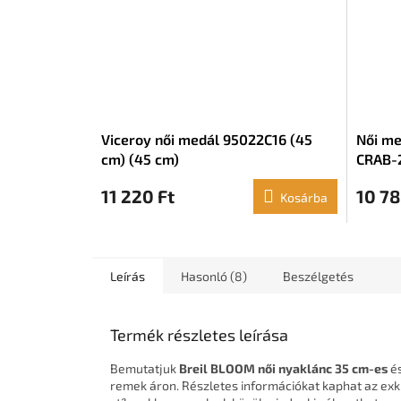
Viceroy női medál 95022C16 (45
Női me
cm) (45 cm)
CRAB-
11 220 Ft
10 78
Kosárba
Leírás
Hasonló (8)
Beszélgetés
Termék részletes leírása
Bemutatjuk
Breil BLOOM női nyaklánc 35 cm-es
és
remek áron. Részletes információkat kaphat az exk