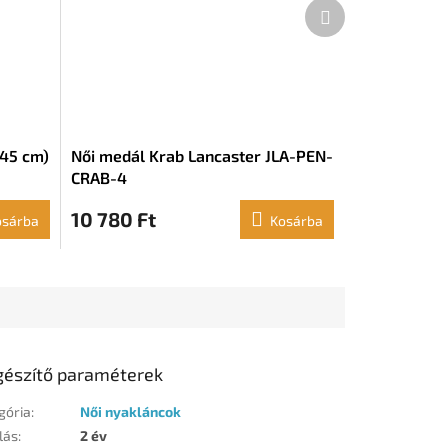
Következő
termék
45 cm)
Női medál Krab Lancaster JLA-PEN-
CRAB-4
10 780 Ft
osárba
Kosárba
gészítő paraméterek
gória
:
Női nyakláncok
lás
:
2 év