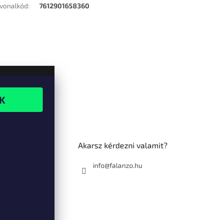
vonalkód
:
7612901658360
Akarsz kérdezni valamit?
info@falanzo.hu