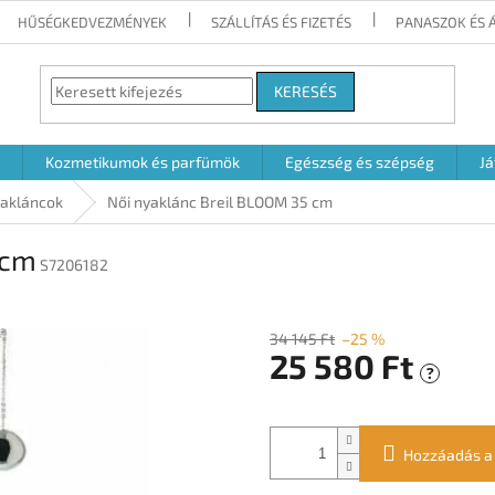
HŰSÉGKEDVEZMÉNYEK
SZÁLLÍTÁS ÉS FIZETÉS
PANASZOK ÉS 
KERESÉS
Kozmetikumok és parfümök
Egészség és szépség
Já
akláncok
Női nyaklánc Breil BLOOM 35 cm
 cm
S7206182
34 145 Ft
–25 %
25 580 Ft
?
Egységár:
Hozzáadás a