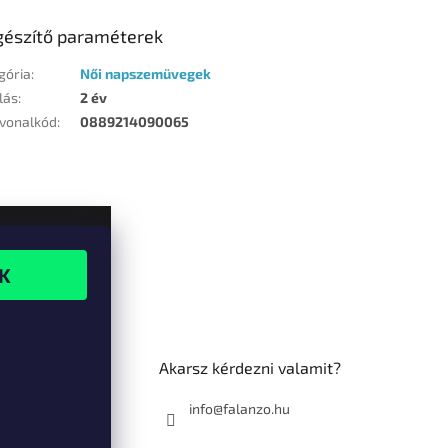
gészítő paraméterek
gória
:
Női napszemüvegek
lás
:
2 év
vonalkód
:
0889214090065
Akarsz kérdezni valamit?
info@falanzo.hu