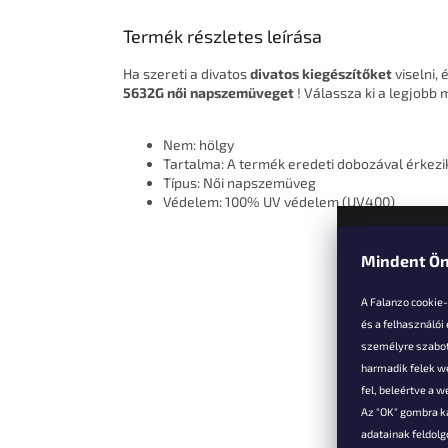
Termék részletes leírása
Ha szereti a divatos
divatos kiegészítőket
viselni, 
5632G női napszemüveget
! Válassza ki a legjobb
Nem: hölgy
Tartalma: A termék eredeti dobozával érkezi
Típus: Női napszemüveg
Védelem: 100% UV védelem (UV400)
Mindent Ön
L
á
A Falanzo cookie
b
és a felhasználói
l
személyre szabot
é
harmadik felek we
Vevőkne
c
fel, beleértve a 
Az "OK" gombra k
Hűségked
adatainak feldol
Szállítás é