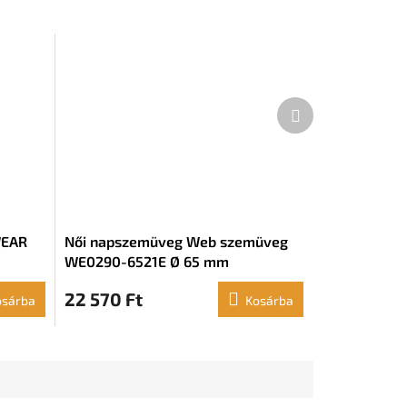
Következő
termék
WEAR
Női napszemüveg Web szemüveg
WE0290-6521E Ø 65 mm
22 570 Ft
osárba
Kosárba