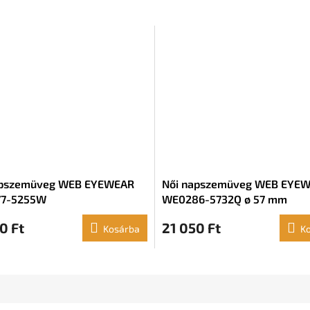
apszemüveg WEB EYEWEAR
Női napszemüveg WEB EYE
7-5255W
WE0286-5732Q ø 57 mm
0 Ft
21 050 Ft
Kosárba
K