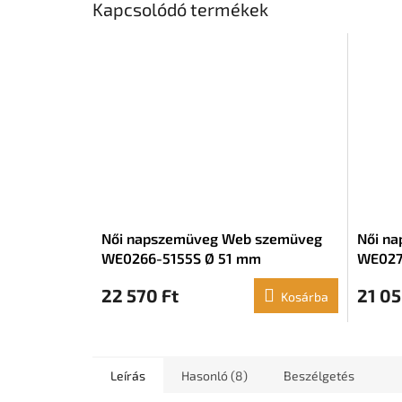
Kapcsolódó termékek
Női napszemüveg Web szemüveg
Női n
WE0266-5155S Ø 51 mm
WE027
22 570 Ft
21 05
Kosárba
Leírás
Hasonló (8)
Beszélgetés