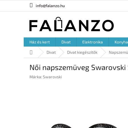
Ugrás
info@falanzo.hu
a
fő
tartalomhoz
Ház és kert
Divat
Elektronika
Konyha
Kezdőlap
Divat
Divat kiegészítők
Napszemü
Női napszemüveg Swarovski
Márka:
Swarovski