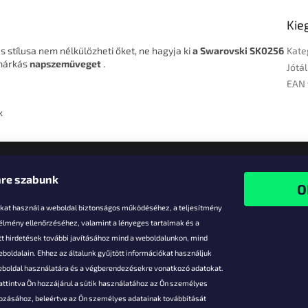
Kie
és stílusa nem nélkülözheti őket, ne hagyja ki
a Swarovski SK0256
Kate
 márkás
napszemüveget
.
Jótál
EAN 
k
re szabunk
-kat használ a weboldal biztonságos működéséhez, a teljesítmény
 élmény ellenőrzéséhez, valamint a lényeges tartalmak és a
t hirdetések további javításához mind a weboldalunkon, mind
boldalain. Ehhez az általunk gyűjtött információkat használjuk
k
weboldal használatára és a végberendezésekre vonatkozó adatokat.
attintva Ön hozzájárul a sütik használatához az Ön személyes
vezmények
gozásához, beleértve az Ön személyes adatainak továbbítását
s fizetés