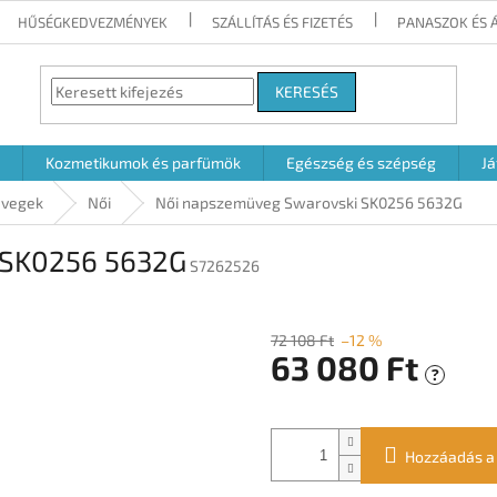
HŰSÉGKEDVEZMÉNYEK
SZÁLLÍTÁS ÉS FIZETÉS
PANASZOK ÉS 
KERESÉS
Kozmetikumok és parfümök
Egészség és szépség
Já
vegek
Női
Női napszemüveg Swarovski SK0256 5632G
 SK0256 5632G
S7262526
72 108 Ft
–12 %
63 080 Ft
?
Egységár:
Hozzáadás a