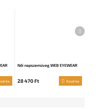
Következő
termék
WEAR
Női napszemüveg WEB EYEWEAR
28 470 Ft
osárba
Kosárba