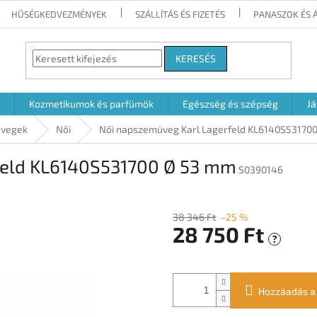
HŰSÉGKEDVEZMÉNYEK
SZÁLLÍTÁS ÉS FIZETÉS
PANASZOK ÉS 
KERESÉS
Kozmetikumok és parfümök
Egészség és szépség
Já
vegek
Női
Női napszemüveg Karl Lagerfeld KL6140S53170
feld KL6140S531700 Ø 53 mm
S0390146
38 346 Ft
–25 %
28 750 Ft
?
Egységár:
Hozzáadás a