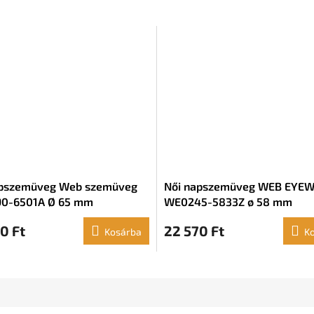
apszemüveg Web szemüveg
Női napszemüveg WEB EYE
0-6501A Ø 65 mm
WE0245-5833Z ø 58 mm
0 Ft
22 570 Ft
Kosárba
K