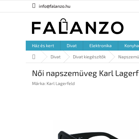
Ugrás
info@falanzo.hu
a
fő
tartalomhoz
Ház és kert
Divat
Elektronika
Konyha
Kezdőlap
Divat
Divat kiegészítők
Napszemü
Női napszemüveg Karl Lager
Márka:
Karl Lagerfeld