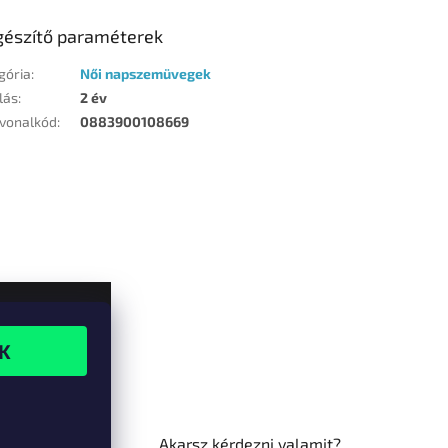
gészítő paraméterek
gória
:
Női napszemüvegek
lás
:
2 év
vonalkód
:
0883900108669
Akarsz kérdezni valamit?