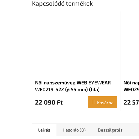
Kapcsolódó termékek
Női napszemüveg WEB EYEWEAR
Női n
WE0219-52Z (ø 55 mm) (lila)
WE029
22 090 Ft
22 57
Kosárba
Leírás
Hasonló (8)
Beszélgetés