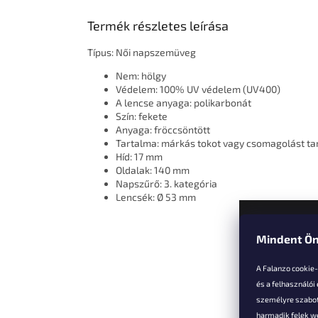
Termék részletes leírása
Típus: Női napszemüveg
Nem: hölgy
Védelem: 100% UV védelem (UV400)
A lencse anyaga: polikarbonát
Szín: fekete
Anyaga: fröccsöntött
Tartalma: márkás tokot vagy csomagolást ta
Híd: 17 mm
Oldalak: 140 mm
Napszűrő: 3. kategória
Lencsék: Ø 53 mm
Mindent Ön
L
á
A Falanzo cookie
b
és a felhasználói
l
személyre szabot
é
harmadik felek we