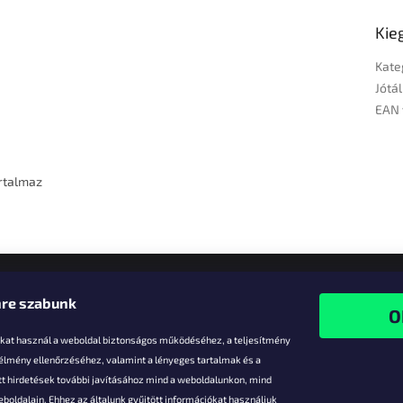
Kie
Kate
Jótál
EAN 
rtalmaz
re szabunk
-kat használ a weboldal biztonságos működéséhez, a teljesítmény
 élmény ellenőrzéséhez, valamint a lényeges tartalmak és a
t hirdetések további javításához mind a weboldalunkon, mind
boldalain. Ehhez az általunk gyűjtött információkat használjuk