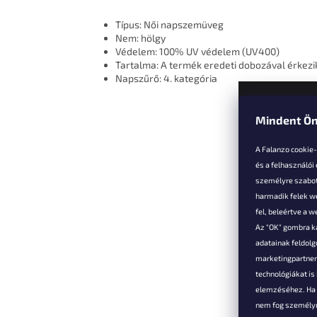
Típus: Női napszemüveg
Nem: hölgy
Védelem: 100% UV védelem (UV400)
Tartalma: A termék eredeti dobozával érkezi
Napszűrő: 4. kategória
Mindent Ön
L
á
A Falanzo cookie
b
és a felhasználói
l
személyre szabot
é
harmadik felek we
Vevőkne
c
fel, beleértve a 
Az "OK" gombra k
Hűségked
adatainak feldol
Szállítás é
marketingpartnere
Panaszok é
technológiákat i
visszaküld
elemzéséhez. Ha e
Általános 
nem fog személyr
Feltételek