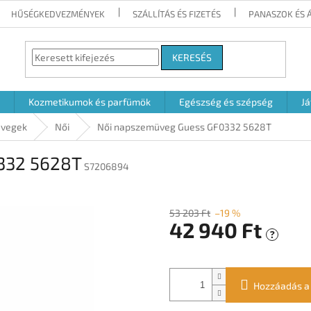
HŰSÉGKEDVEZMÉNYEK
SZÁLLÍTÁS ÉS FIZETÉS
PANASZOK ÉS 
KERESÉS
Kozmetikumok és parfümök
Egészség és szépség
Já
vegek
Női
Női napszemüveg Guess GF0332 5628T
332 5628T
S7206894
53 203 Ft
–19 %
42 940 Ft
?
Egységár:
Hozzáadás a