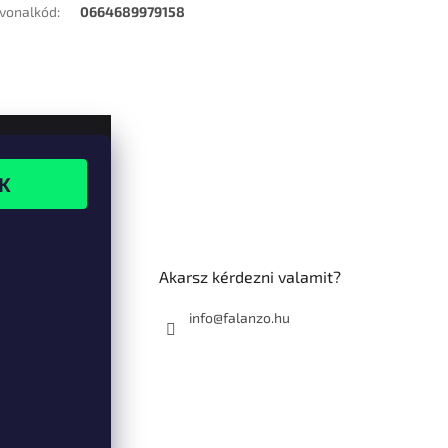
vonalkód
:
0664689979158
Akarsz kérdezni valamit?
info@falanzo.hu