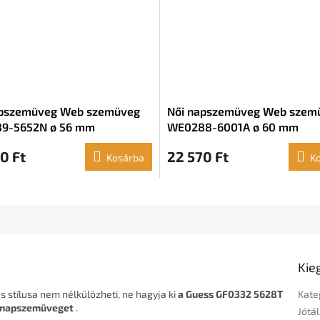
apszemüveg Web szemüveg
Női napszemüveg Web szem
9-5652N ø 56 mm
WE0288-6001A ø 60 mm
0 Ft
22 570 Ft
Kosárba
K
Kie
és stílusa nem nélkülözheti, ne hagyja ki
a Guess GF0332 5628T
Kate
napszemüveget
.
Jótál