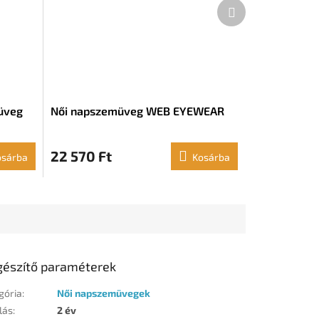
Következő
termék
üveg
Női napszemüveg WEB EYEWEAR
22 570 Ft
osárba
Kosárba
gészítő paraméterek
gória
:
Női napszemüvegek
lás
:
2 év