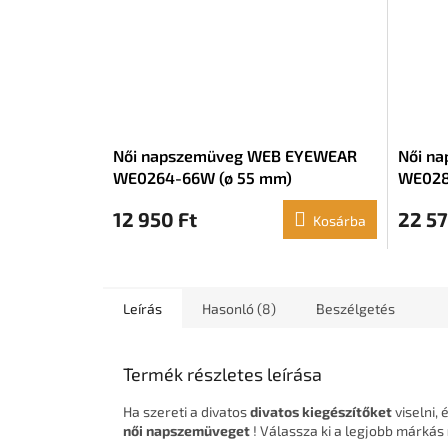
Női napszemüveg WEB EYEWEAR
Női n
WE0264-66W (ø 55 mm)
WE028
12 950 Ft
22 57
Kosárba
Leírás
Hasonló (8)
Beszélgetés
Termék részletes leírása
Ha szereti a divatos
divatos kiegészítőket
viselni, 
női napszemüveget
! Válassza ki a legjobb márkás