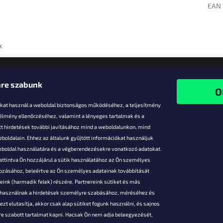
EAN 
k
re szabunk
-kat használ a weboldal biztonságos működéséhez, a teljesítmény
 élmény ellenőrzéséhez, valamint a lényeges tartalmak és a
t hirdetések további javításához mind a weboldalunkon, mind
boldalain. Ehhez az általunk gyűjtött információkat használjuk
k
weboldal használatára és a végberendezésekre vonatkozó adatokat.
attintva Ön hozzájárul a sütik használatához az Ön személyes
vezmények
gozásához, beleértve az Ön személyes adatainak továbbítását
s fizetés
ink (harmadik felek) részére. Partnereink sütiket és más
s áruk
s használnak a hirdetések személyre szabásához, méréséhez és
ése
zt elutasítja, akkor csak alap sütiket fogunk használni, és sajnos
Szerződési
e szabott tartalmat kapni. Hacsak Ön nem adja beleegyezését,