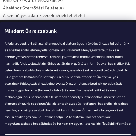
Panaszok és áruk visszaküldése
Általános Szerződési Feltételek
A személyes adatok védelmének feltételei
Elérhetőségi adatok
Mindent Önre szabunk
A Falanzo cookie-kat használ a weboldal biztonságos működéséhez, a teljesítmény
és a felhasználói élmény ellenőrzéséhez, valamint a lényeges tartalmak és a
személyre szabott hirdetések további javításához mind a weboldalunkon, mind
Akarsz kérdezni valamit?
harmadik felek weboldalain. Ehhez az általunk gyűjtött információkat használjuk fel,
beleértve a weboldal használatára és a végberendezésekre vonatkozó adatokat. Az
info@falanzo.hu
"OK" gombra kattintva Ön hozzájárul a sütik használatához az Ön személyes
adatainak feldolgozásához, beleértve az Ön személyes adatainak továbbítását
marketingpartnereink (harmadik felek) részére. Partnereink sütiket és más
technológiákat is használnak a hirdetések személyre szabásához, méréséhez és
elemzéséhez. Ha ezt elutasítja, akkor csak alap sütiket fogunk használni, és sajnos
nem fog személyre szabott tartalmat kapni. Hacsak Ön nem adja beleegyezését,
csak a szükséges cookie-kat használjuk. A beállítások között bármikor
megváltoztathatja hozzájárulását. Ha nem ért egyet, kattints
ide.
További információ