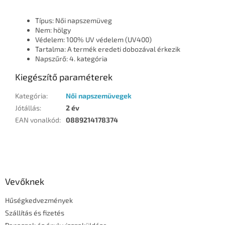
Típus: Női napszemüveg
Nem: hölgy
Védelem: 100% UV védelem (UV400)
Tartalma: A termék eredeti dobozával érkezik
Napszűrő: 4. kategória
Kiegészítő paraméterek
Kategória
:
Női napszemüvegek
Jótállás
:
2 év
EAN vonalkód
:
0889214178374
L
á
b
l
Vevőknek
é
Hűségkedvezmények
c
Szállítás és fizetés