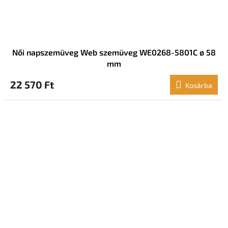
Női napszemüveg Web szemüveg WE0268-5801C ø 58
mm
22 570 Ft
Kosárba