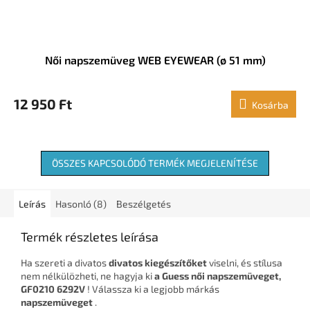
Női napszemüveg WEB EYEWEAR (ø 51 mm)
12 950 Ft
Kosárba
ÖSSZES KAPCSOLÓDÓ TERMÉK MEGJELENÍTÉSE
Leírás
Hasonló (8)
Beszélgetés
Termék részletes leírása
Ha szereti a divatos
divatos kiegészítőket
viselni, és stílusa
nem nélkülözheti, ne hagyja ki
a Guess női napszemüveget,
GF0210 6292V
! Válassza ki a legjobb márkás
napszemüveget
.