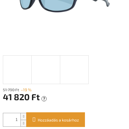
51 790 Ft
–19 %
41 820 Ft
?
Egységár:
Hozzáadás a kosárhoz