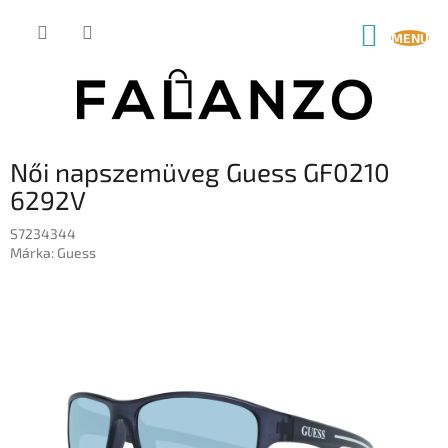
Ugrás
a
KOSÁR
fő
tartalomhoz
Női napszemüveg Guess GF0210
6292V
S7234344
Márka:
Guess