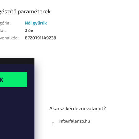
gészítő paraméterek
gória
:
Női gyűrűk
lás
:
2 év
vonalkód
:
8720791149239
Akarsz kérdezni valamit?
info@falanzo.hu