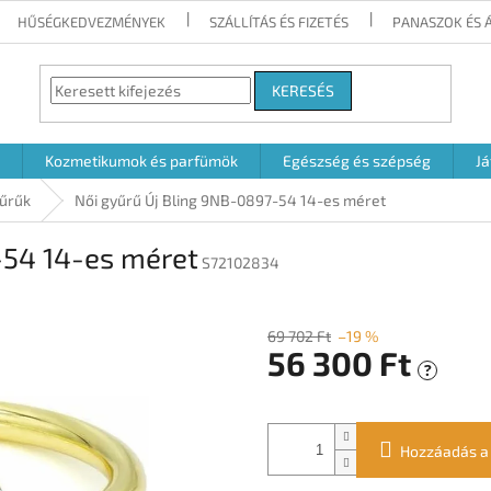
HŰSÉGKEDVEZMÉNYEK
SZÁLLÍTÁS ÉS FIZETÉS
PANASZOK ÉS 
KERESÉS
Kozmetikumok és parfümök
Egészség és szépség
Já
űrűk
Női gyűrű Új Bling 9NB-0897-54 14-es méret
-54 14-es méret
S72102834
69 702 Ft
–19 %
56 300 Ft
?
Egységár:
Hozzáadás a