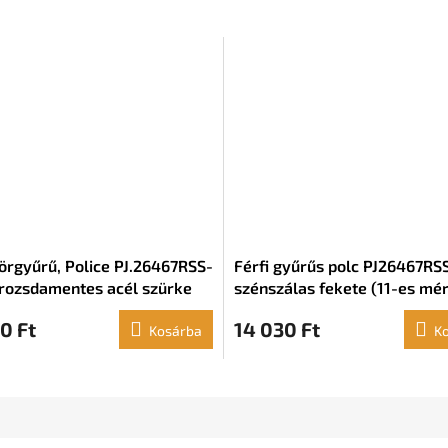
körgyűrű, Police PJ.26467RSS-
Férfi gyűrűs polc PJ26467RSS
 rozsdamentes acél szürke
szénszálas fekete (11-es mér
 méret)
0 Ft
14 030 Ft
Kosárba
K