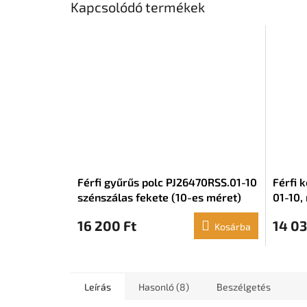
Kapcsolódó termékek
Férfi gyűrűs polc PJ26470RSS.01-10
Férfi 
szénszálas fekete (10-es méret)
01-10,
(22-es
16 200 Ft
14 03
Kosárba
Leírás
Hasonló (8)
Beszélgetés