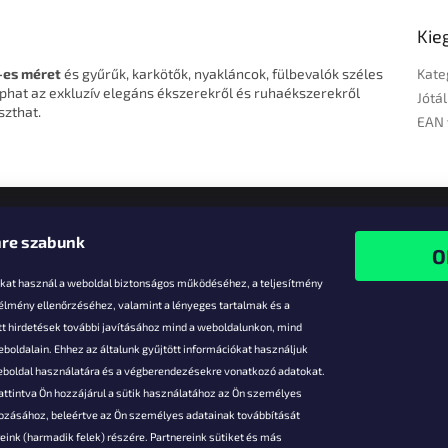
Kie
-es méret
és gyűrűk, karkötők, nyakláncok, fülbevalók széles
Kate
phat az exkluzív elegáns ékszerekről és ruhaékszerekről
Jótál
szthat.
EAN 
re szabunk
-kat használ a weboldal biztonságos működéséhez, a teljesítmény
 élmény ellenőrzéséhez, valamint a lényeges tartalmak és a
t hirdetések további javításához mind a weboldalunkon, mind
boldalain. Ehhez az általunk gyűjtött információkat használjuk
k
weboldal használatára és a végberendezésekre vonatkozó adatokat.
attintva Ön hozzájárul a sütik használatához az Ön személyes
vezmények
gozásához, beleértve az Ön személyes adatainak továbbítását
s fizetés
ink (harmadik felek) részére. Partnereink sütiket és más
s áruk