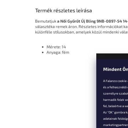
Termék részletes leírása
Bemutatjuk
a Női Gyűrűt Új Bling 9NB-0897-54 14
választéka remek áron. Részletes információkat ka
különféle stílusokban, amelyek közül mindenki vála
Mérete: 14
Anyaga: fém
Mindent Ön
L
á
A Falanzo cookie
b
és a felhasználói
l
személyre szabot
é
harmadik felek we
Vevőkne
c
fel, beleértve a 
Az "OK" gombra k
Hűségked
adatainak feldol
Szállítás é
marketingpartnere
Panaszok é