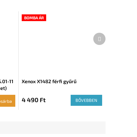
BOMBA ÁR
Következő
termék
.01-11
Xenox X1482 férfi gyűrű
et)
4 490 Ft
BŐVEBBEN
osárba