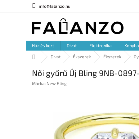
Ugrás
info@falanzo.hu
a
fő
tartalomhoz
Ház és kert
Divat
Elektronika
Konyha
Kezdőlap
Divat
Ékszerek
Ékszerek
Gy
Női gyűrű Új Bling 9NB-0897
Márka:
New Bling