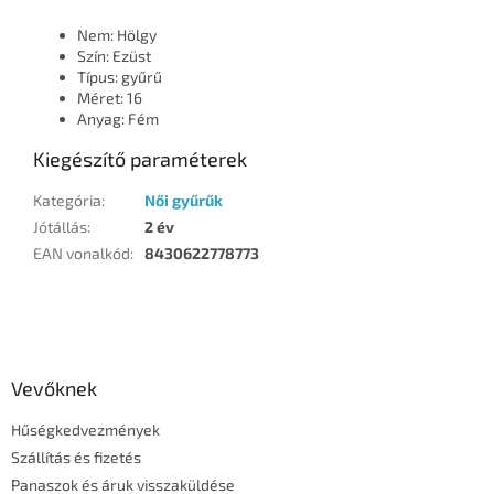
Nem: Hölgy
Szín: Ezüst
Típus: gyűrű
Méret: 16
Anyag: Fém
Kiegészítő paraméterek
Kategória
:
Női gyűrűk
Jótállás
:
2 év
EAN vonalkód
:
8430622778773
L
á
b
l
Vevőknek
é
Hűségkedvezmények
c
Szállítás és fizetés
Panaszok és áruk visszaküldése