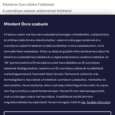
Általános Szerződési Feltételek
A személyes adatok védelmének feltételei
Elérhetőségi adatok
Mindent Önre szabunk
A Falanzo cookie-kat használ a weboldal biztonságos működéséhez, a teljesítmény
és a felhasználói élmény ellenőrzéséhez, valamint a lényeges tartalmak és a
személyre szabott hirdetések további javításához mind a weboldalunkon, mind
Akarsz kérdezni valamit?
harmadik felek weboldalain. Ehhez az általunk gyűjtött információkat használjuk fel,
beleértve a weboldal használatára és a végberendezésekre vonatkozó adatokat. Az
info@falanzo.hu
"OK" gombra kattintva Ön hozzájárul a sütik használatához az Ön személyes
adatainak feldolgozásához, beleértve az Ön személyes adatainak továbbítását
marketingpartnereink (harmadik felek) részére. Partnereink sütiket és más
technológiákat is használnak a hirdetések személyre szabásához, méréséhez és
elemzéséhez. Ha ezt elutasítja, akkor csak alap sütiket fogunk használni, és sajnos
nem fog személyre szabott tartalmat kapni. Hacsak Ön nem adja beleegyezését,
csak a szükséges cookie-kat használjuk. A beállítások között bármikor
megváltoztathatja hozzájárulását. Ha nem ért egyet, kattints
ide.
További információ