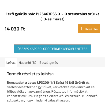
Férfi gyűrűs polc PJ26463RSS.01-10 szénszálas szürke
(10-es méret)
14 030 Ft
Kosárba
ÖSSZES KAPCSOLÓDÓ TERMÉK MEGJELENÍTÉSE
Leírás
Hasonló (8)
Beszélgetés
Termék részletes leírása
Bemutatjuk
a Lotus LP3200-1/1 Ezüst 16 Női Gyűrűt
és
széles választékban gyűrűket, karkötőket, nyakláncokat és
fülbevalókat nagyszerű áron. Részletes információkat
kaphatsz exkluzív elegáns ékszerekről és bizsuról különböző
stílusokban, hogy mindenki választhasson.