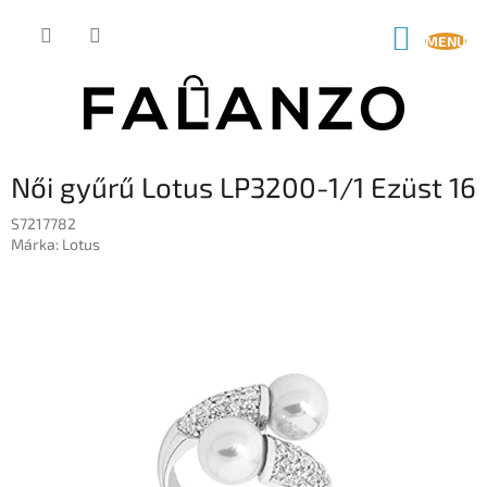
Ugrás
a
KOSÁR
fő
tartalomhoz
Női gyűrű Lotus LP3200-1/1 Ezüst 16
S7217782
Márka:
Lotus