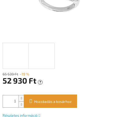
65 539 Ft
–19 %
52 930 Ft
?
Egységár:
Hozzáadás a kosárhoz
Részletes információ