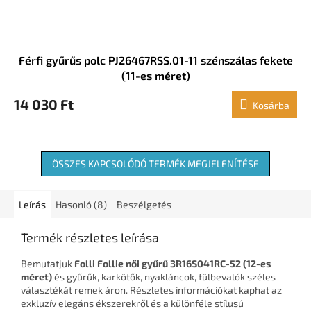
Férfi gyűrűs polc PJ26467RSS.01-11 szénszálas fekete
(11-es méret)
14 030 Ft
Kosárba
ÖSSZES KAPCSOLÓDÓ TERMÉK MEGJELENÍTÉSE
Leírás
Hasonló (8)
Beszélgetés
Termék részletes leírása
Bemutatjuk
Folli Follie női gyűrű 3R16S041RC-52 (12-es
méret)
és gyűrűk, karkötők, nyakláncok, fülbevalók széles
választékát remek áron. Részletes információkat kaphat az
exkluzív elegáns ékszerekről és a különféle stílusú