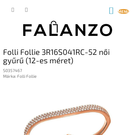
Ugrás
a
KOSÁR
fő
tartalomhoz
Folli Follie 3R16S041RC-52 női
gyűrű (12-es méret)
S0357467
Márka:
Folli Follie