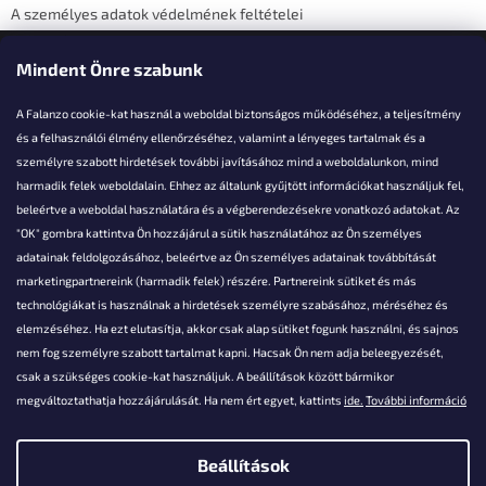
A személyes adatok védelmének feltételei
Elérhetőségi adatok
Mindent Önre szabunk
A Falanzo cookie-kat használ a weboldal biztonságos működéséhez, a teljesítmény
és a felhasználói élmény ellenőrzéséhez, valamint a lényeges tartalmak és a
személyre szabott hirdetések további javításához mind a weboldalunkon, mind
Akarsz kérdezni valamit?
harmadik felek weboldalain. Ehhez az általunk gyűjtött információkat használjuk fel,
beleértve a weboldal használatára és a végberendezésekre vonatkozó adatokat. Az
info@falanzo.hu
"OK" gombra kattintva Ön hozzájárul a sütik használatához az Ön személyes
adatainak feldolgozásához, beleértve az Ön személyes adatainak továbbítását
marketingpartnereink (harmadik felek) részére. Partnereink sütiket és más
technológiákat is használnak a hirdetések személyre szabásához, méréséhez és
elemzéséhez. Ha ezt elutasítja, akkor csak alap sütiket fogunk használni, és sajnos
nem fog személyre szabott tartalmat kapni. Hacsak Ön nem adja beleegyezését,
csak a szükséges cookie-kat használjuk. A beállítások között bármikor
megváltoztathatja hozzájárulását. Ha nem ért egyet, kattints
ide.
További információ
Beállítások
Shoptet készítette