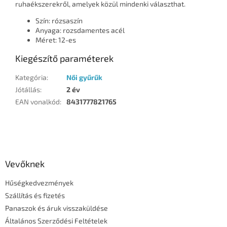
ruhaékszerekről, amelyek közül mindenki választhat.
Szín: rózsaszín
Anyaga: rozsdamentes acél
Méret: 12-es
Kiegészítő paraméterek
Kategória
:
Női gyűrűk
Jótállás
:
2 év
EAN vonalkód
:
8431777821765
L
á
b
l
Vevőknek
é
Hűségkedvezmények
c
Szállítás és fizetés
Panaszok és áruk visszaküldése
Általános Szerződési Feltételek