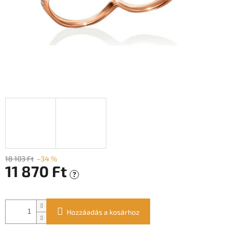
18 103 Ft
–34 %
11 870 Ft
?
Egységár:
Hozzáadás a kosárhoz