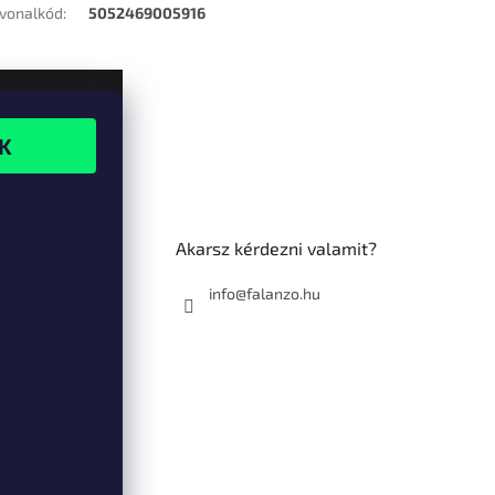
vonalkód
:
5052469005916
Akarsz kérdezni valamit?
info@falanzo.hu