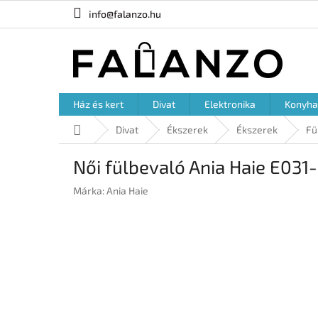
Ugrás
info@falanzo.hu
a
fő
tartalomhoz
Ház és kert
Divat
Elektronika
Konyha
Kezdőlap
Divat
Ékszerek
Ékszerek
Fü
Női fülbevaló Ania Haie E031
Márka:
Ania Haie