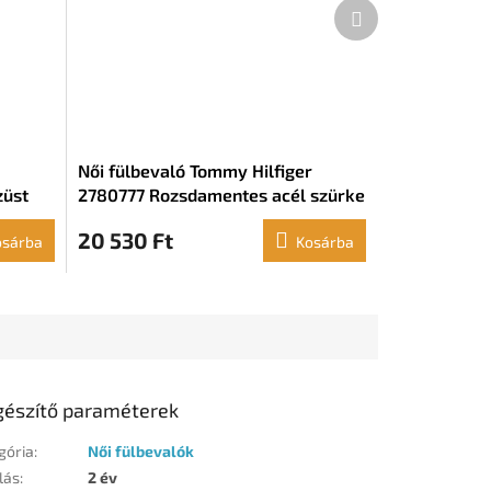
Következő
termék
Női fülbevaló Tommy Hilfiger
züst
2780777 Rozsdamentes acél szürke
(2 cm)
20 530 Ft
osárba
Kosárba
gészítő paraméterek
gória
:
Női fülbevalók
lás
:
2 év