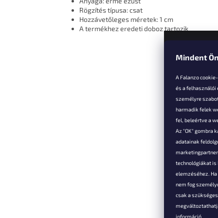
Anyaga: érme ezüst
Rögzítés típusa: csat
Hozzávetőleges méretek: 1 cm
A termékhez eredeti doboz tartozik
Mindent Ön
L
á
A Falanzo cookie
b
és a felhasználói
l
személyre szabot
é
harmadik felek we
Vevőkne
c
fel, beleértve a 
Az "OK" gombra k
Hűségked
adatainak feldol
Szállítás é
marketingpartnere
Panaszok é
technológiákat i
visszaküld
elemzéséhez. Ha e
Általános 
nem fog személyr
Feltételek
csak a szükséges 
A személy
megváltoztathatja
védelmének
információ