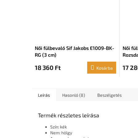
Női fülbevaló Sif Jakobs E1009-BK-
Női fü
RG (3 cm)
Rozsda
18 360 Ft
17 28
Kosárba
Leírás
Hasonló (8)
Beszélgetés
Termék részletes leírása
Szín: kék
Nem: hölgy