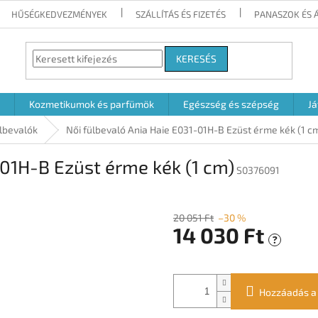
HŰSÉGKEDVEZMÉNYEK
SZÁLLÍTÁS ÉS FIZETÉS
PANASZOK ÉS 
KERESÉS
Kozmetikumok és parfümök
Egészség és szépség
Já
lbevalók
Női fülbevaló Ania Haie E031-01H-B Ezüst érme kék (1 c
-01H-B Ezüst érme kék (1 cm)
S0376091
20 051 Ft
–30 %
14 030 Ft
?
Egységár:
Hozzáadás a