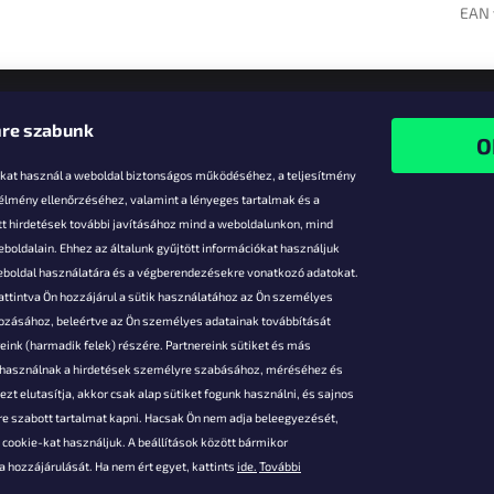
EAN 
re szabunk
-kat használ a weboldal biztonságos működéséhez, a teljesítmény
 élmény ellenőrzéséhez, valamint a lényeges tartalmak és a
t hirdetések további javításához mind a weboldalunkon, mind
boldalain. Ehhez az általunk gyűjtött információkat használjuk
k
weboldal használatára és a végberendezésekre vonatkozó adatokat.
attintva Ön hozzájárul a sütik használatához az Ön személyes
vezmények
gozásához, beleértve az Ön személyes adatainak továbbítását
s fizetés
ink (harmadik felek) részére. Partnereink sütiket és más
s áruk
s használnak a hirdetések személyre szabásához, méréséhez és
ése
zt elutasítja, akkor csak alap sütiket fogunk használni, és sajnos
Szerződési
e szabott tartalmat kapni. Hacsak Ön nem adja beleegyezését,
cookie-kat használjuk. A beállítások között bármikor
es adatok
 hozzájárulását. Ha nem ért egyet, kattints
ide.
További
 feltételei