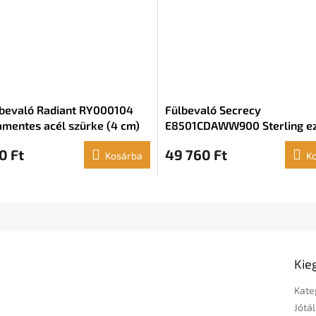
lbevaló Radiant RY000104
Fülbevaló Secrecy
mentes acél szürke (4 cm)
E8501CDAWW900 Sterling e
arany (3 cm)
0 Ft
49 760 Ft
Kosárba
K
Kie
Kate
Jótál