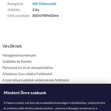
Kategória
:
Női fülbevalók
Jótállás
:
2 év
EAN vonalkód
:
8054719140344
L
á
b
l
Vevőknek
é
Hűségkedvezmények
c
Szállítás és fizetés
Panaszok és áruk visszaküldése
Általános Szerződési Feltételek
A személyes adatok védelmének feltételei
Elérhetőségi adatok
Mindent Önre szabunk
A Falanzo cookie-kat használ a weboldal biztonságos működéséhez, a teljesítmény
és a felhasználói élmény ellenőrzéséhez, valamint a lényeges tartalmak és a