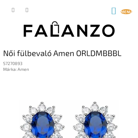
Ugrás
a
KOSÁR
fő
tartalomhoz
Női fülbevaló Amen ORLDMBBBL
S7270893
Márka:
Amen