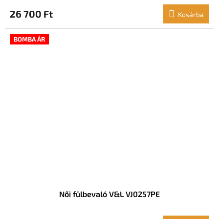
26 700 Ft
Kosárba
BOMBA ÁR
Női fülbevaló V&L VJ0257PE