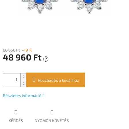
60 650 Ft
–19 %
48 960 Ft
?
Egységár:
Hozzáadás a kosárhoz
Részletes információ
KÉRDÉS
NYOMON KÖVETÉS