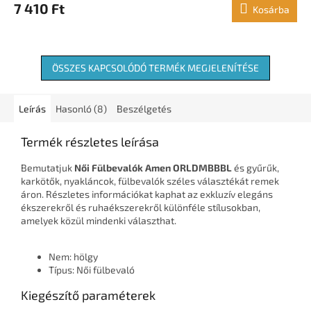
7 410 Ft
Kosárba
ÖSSZES KAPCSOLÓDÓ TERMÉK MEGJELENÍTÉSE
Leírás
Hasonló (8)
Beszélgetés
Termék részletes leírása
Bemutatjuk
Női Fülbevalók Amen ORLDMBBBL
és gyűrűk,
karkötők, nyakláncok, fülbevalók széles választékát remek
áron. Részletes információkat kaphat az exkluzív elegáns
ékszerekről és ruhaékszerekről különféle stílusokban,
amelyek közül mindenki választhat.
Nem: hölgy
Típus: Női fülbevaló
Kiegészítő paraméterek