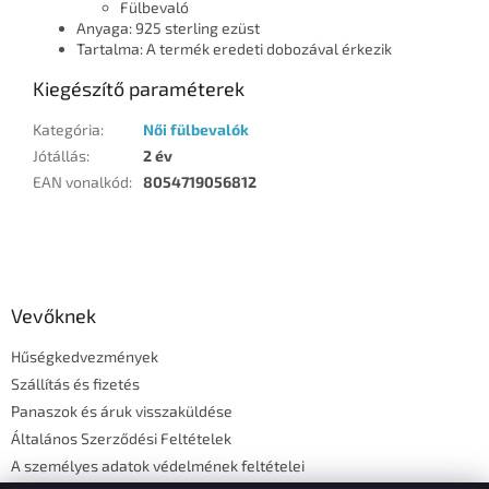
Fülbevaló
Anyaga: 925 sterling ezüst
Tartalma: A termék eredeti dobozával érkezik
Kiegészítő paraméterek
Kategória
:
Női fülbevalók
Jótállás
:
2 év
EAN vonalkód
:
8054719056812
L
á
b
l
Vevőknek
é
Hűségkedvezmények
c
Szállítás és fizetés
Panaszok és áruk visszaküldése
Általános Szerződési Feltételek
A személyes adatok védelmének feltételei