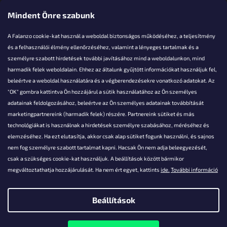
Elérhetőségi adatok
Mindent Önre szabunk
A Falanzo cookie-kat használ a weboldal biztonságos működéséhez, a teljesítmény
és a felhasználói élmény ellenőrzéséhez, valamint a lényeges tartalmak és a
személyre szabott hirdetések további javításához mind a weboldalunkon, mind
Akarsz kérdezni valamit?
harmadik felek weboldalain. Ehhez az általunk gyűjtött információkat használjuk fel,
beleértve a weboldal használatára és a végberendezésekre vonatkozó adatokat. Az
info@falanzo.hu
"OK" gombra kattintva Ön hozzájárul a sütik használatához az Ön személyes
adatainak feldolgozásához, beleértve az Ön személyes adatainak továbbítását
marketingpartnereink (harmadik felek) részére. Partnereink sütiket és más
technológiákat is használnak a hirdetések személyre szabásához, méréséhez és
elemzéséhez. Ha ezt elutasítja, akkor csak alap sütiket fogunk használni, és sajnos
nem fog személyre szabott tartalmat kapni. Hacsak Ön nem adja beleegyezését,
csak a szükséges cookie-kat használjuk. A beállítások között bármikor
megváltoztathatja hozzájárulását. Ha nem ért egyet, kattints
ide.
További információ
Beállítások
Shoptet készítette