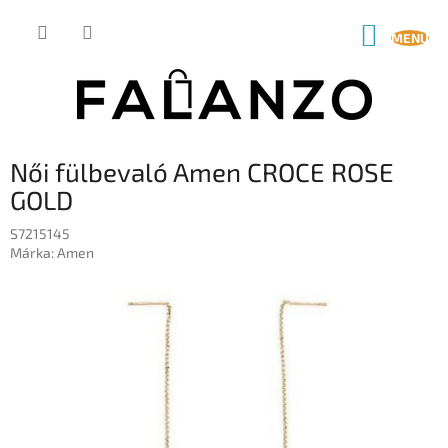
Ugrás
a
KOSÁR
fő
tartalomhoz
Női fülbevaló Amen CROCE ROSE
GOLD
S7215145
Márka:
Amen