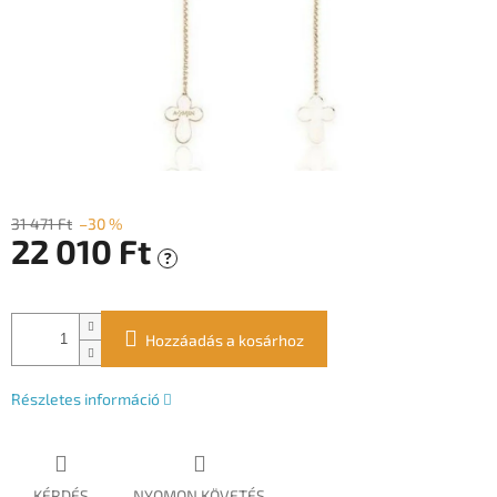
31 471 Ft
–30 %
22 010 Ft
?
Egységár:
Hozzáadás a kosárhoz
Részletes információ
KÉRDÉS
NYOMON KÖVETÉS