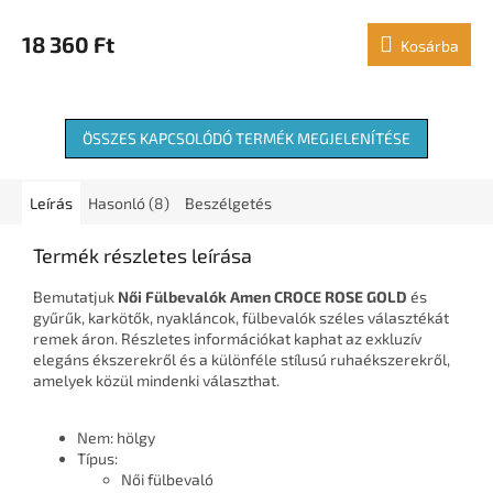
18 360 Ft
Kosárba
ÖSSZES KAPCSOLÓDÓ TERMÉK MEGJELENÍTÉSE
Leírás
Hasonló (8)
Beszélgetés
Termék részletes leírása
Bemutatjuk
Női Fülbevalók Amen CROCE ROSE GOLD
és
gyűrűk, karkötők, nyakláncok, fülbevalók széles választékát
remek áron. Részletes információkat kaphat az exkluzív
elegáns ékszerekről és a különféle stílusú ruhaékszerekről,
amelyek közül mindenki választhat.
Nem: hölgy
Típus:
Női fülbevaló