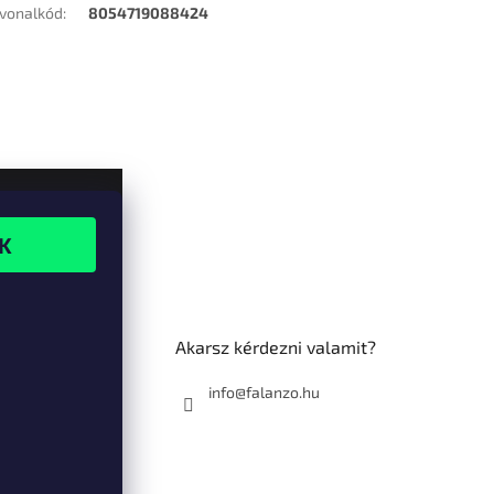
vonalkód
:
8054719088424
Akarsz kérdezni valamit?
info@falanzo.hu