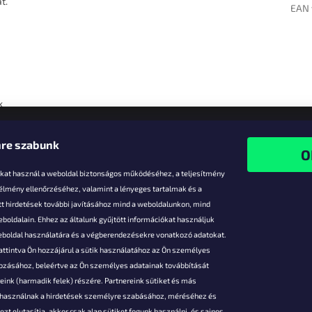
t.
EAN 
k
re szabunk
-kat használ a weboldal biztonságos működéséhez, a teljesítmény
 élmény ellenőrzéséhez, valamint a lényeges tartalmak és a
t hirdetések további javításához mind a weboldalunkon, mind
boldalain. Ehhez az általunk gyűjtött információkat használjuk
k
weboldal használatára és a végberendezésekre vonatkozó adatokat.
attintva Ön hozzájárul a sütik használatához az Ön személyes
vezmények
gozásához, beleértve az Ön személyes adatainak továbbítását
s fizetés
ink (harmadik felek) részére. Partnereink sütiket és más
s áruk
s használnak a hirdetések személyre szabásához, méréséhez és
ése
zt elutasítja, akkor csak alap sütiket fogunk használni, és sajnos