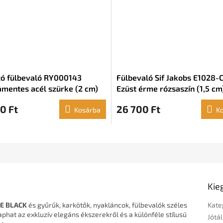
ó fülbevaló RY000143
Fülbevaló Sif Jakobs E1028-
mentes acél szürke (2 cm)
Ezüst érme rózsaszín (1,5 cm
0 Ft
26 700 Ft
Kosárba
K
Kie
CE BLACK
és gyűrűk, karkötők, nyakláncok, fülbevalók széles
Kate
phat az exkluzív elegáns ékszerekről és a különféle stílusú
Jótál