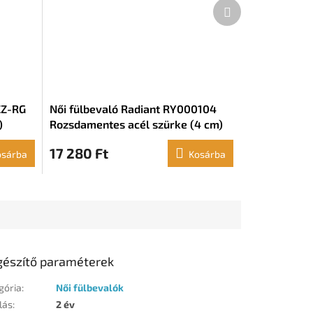
Következő
termék
CZ-RG
Női fülbevaló Radiant RY000104
)
Rozsdamentes acél szürke (4 cm)
17 280 Ft
osárba
Kosárba
gészítő paraméterek
gória
:
Női fülbevalók
lás
:
2 év