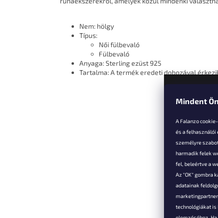
ruhaékszerekről, amelyek közül mindenki választha
Nem: hölgy
Típus:
Női fülbevaló
Fülbevaló
Anyaga: Sterling ezüst 925
Tartalma: A termék eredeti dobozával érkezi
Mindent Ön
L
á
A Falanzo cookie
b
és a felhasználói
l
személyre szabot
é
harmadik felek we
Vevőkne
c
fel, beleértve a 
Az "OK" gombra k
Hűségked
adatainak feldol
Szállítás é
marketingpartnere
Panaszok é
technológiákat i
visszaküld
elemzéséhez. Ha e