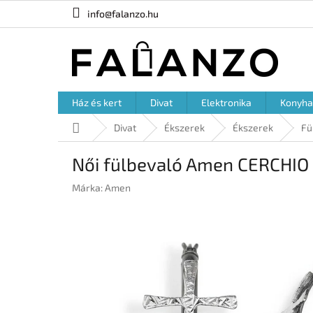
Ugrás
info@falanzo.hu
a
fő
tartalomhoz
Ház és kert
Divat
Elektronika
Konyha
Kezdőlap
Divat
Ékszerek
Ékszerek
Fü
Női fülbevaló Amen CERCHIO
Márka:
Amen