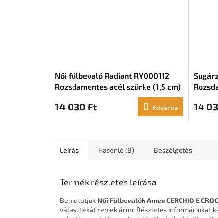
Női fülbevaló Radiant RY000112
Sugárz
Rozsdamentes acél szürke (1,5 cm)
Rozsda
14 030 Ft
14 03
Kosárba
Leírás
Hasonló (8)
Beszélgetés
Termék részletes leírása
Bemutatjuk
Női Fülbevalók Amen CERCHIO E CRO
választékát remek áron. Részletes információkat ka