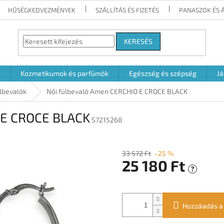
HŰSÉGKEDVEZMÉNYEK
SZÁLLÍTÁS ÉS FIZETÉS
PANASZOK ÉS 
KERESÉS
Kozmetikumok és parfümök
Egészség és szépség
Já
lbevalók
Női fülbevaló Amen CERCHIO E CROCE BLACK
 E CROCE BLACK
S7215268
33 572 Ft
–25 %
25 180 Ft
?
Egységár:
Hozzáadás a