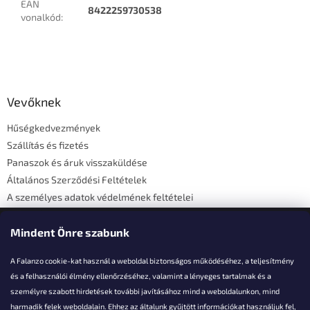
EAN
8422259730538
vonalkód
:
L
á
b
l
Vevőknek
é
Hűségkedvezmények
c
Szállítás és fizetés
Panaszok és áruk visszaküldése
Általános Szerződési Feltételek
A személyes adatok védelmének feltételei
Elérhetőségi adatok
Mindent Önre szabunk
A Falanzo cookie-kat használ a weboldal biztonságos működéséhez, a teljesítmény
és a felhasználói élmény ellenőrzéséhez, valamint a lényeges tartalmak és a
személyre szabott hirdetések további javításához mind a weboldalunkon, mind
Akarsz kérdezni valamit?
harmadik felek weboldalain. Ehhez az általunk gyűjtött információkat használjuk fel,