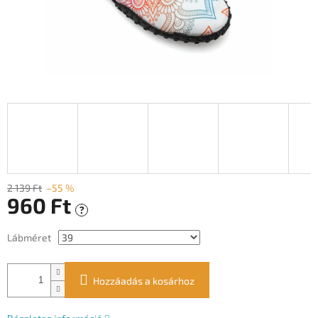
2 139 Ft
–55 %
960 Ft
?
Egységár:
Lábméret
Hozzáadás a kosárhoz