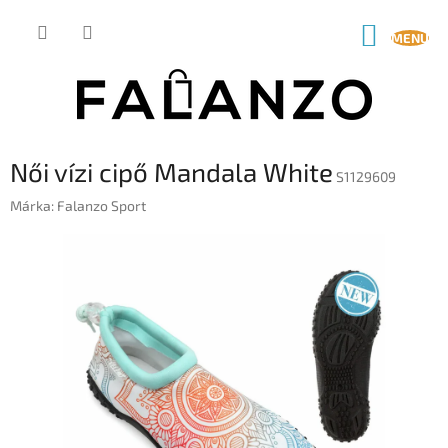
Ugrás
a
KOSÁR
fő
tartalomhoz
Női vízi cipő Mandala White
S1129609
Márka:
Falanzo Sport