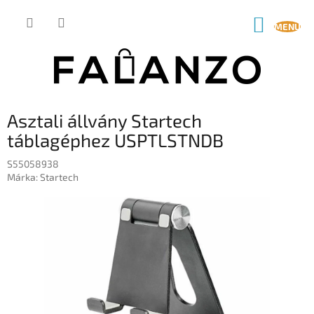
Ugrás
a
KOSÁR
fő
tartalomhoz
Asztali állvány Startech
táblagéphez USPTLSTNDB
S55058938
Márka:
Startech