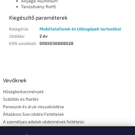
Anyaga: Alumínium
Tanúsítvány: RoHS
Kiegészítő paraméterek
Kategória
:
Mobiltelefonok és táblagépek tartozékai
Jótállás
:
2 év
EAN vonalkód
:
0065030888028
L
á
b
l
Vevőknek
é
Hűségkedvezmények
c
Szállítás és fizetés
Panaszok és áruk visszaküldése
Általános Szerződési Feltételek
A személyes adatok védelmének feltételei
Elérhetőségi adatok