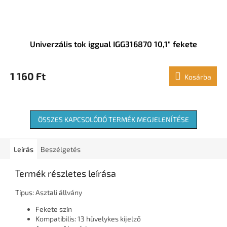
Univerzális tok iggual IGG316870 10,1" fekete
1 160 Ft
Kosárba
ÖSSZES KAPCSOLÓDÓ TERMÉK MEGJELENÍTÉSE
Leírás
Beszélgetés
Termék részletes leírása
Típus: Asztali állvány
Fekete szín
Kompatibilis: 13 hüvelykes kijelző