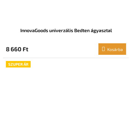
InnovaGoods univerzális Bedten ágyasztal
8 660 Ft
Kosárba
SZUPER ÁR