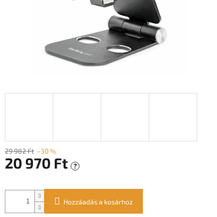
29 982 Ft
–30 %
20 970 Ft
?
Egységár:
Hozzáadás a kosárhoz