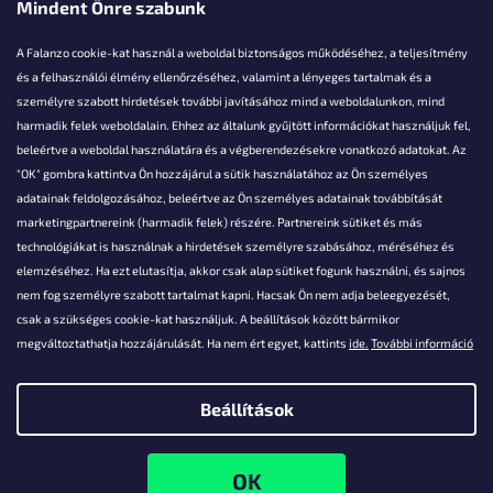
Mindent Önre szabunk
A Falanzo cookie-kat használ a weboldal biztonságos működéséhez, a teljesítmény
és a felhasználói élmény ellenőrzéséhez, valamint a lényeges tartalmak és a
személyre szabott hirdetések további javításához mind a weboldalunkon, mind
Akarsz kérdezni valamit?
harmadik felek weboldalain. Ehhez az általunk gyűjtött információkat használjuk fel,
beleértve a weboldal használatára és a végberendezésekre vonatkozó adatokat. Az
info@falanzo.hu
"OK" gombra kattintva Ön hozzájárul a sütik használatához az Ön személyes
adatainak feldolgozásához, beleértve az Ön személyes adatainak továbbítását
marketingpartnereink (harmadik felek) részére. Partnereink sütiket és más
technológiákat is használnak a hirdetések személyre szabásához, méréséhez és
elemzéséhez. Ha ezt elutasítja, akkor csak alap sütiket fogunk használni, és sajnos
nem fog személyre szabott tartalmat kapni. Hacsak Ön nem adja beleegyezését,
csak a szükséges cookie-kat használjuk. A beállítások között bármikor
megváltoztathatja hozzájárulását. Ha nem ért egyet, kattints
ide.
További információ
Beállítások
Shoptet készítette